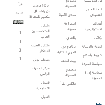
عن المؤسسة
مشروع
اقرأ
جائزة محمد
المعرفة
كلمة المدير
بن راشد آل
شاهد
التنفيذي
تحدي الأمية
مكتوم للمعرفة
أهدافنا
استراحة
ملتقى
الاستراتيجية
معرفة
المتخصصين
العرب
ركائزنا
بالعربي
ملتقى العرب
الرؤية والرسالة
برنامج دبي
للابتكار
الدولي للكتابة
شروط وأحكام
متحف نوبل
بيت الشعر
سياسة الجودة
مركز المعرفة
مجتمع
سياسة إدارة
الرقمي
المعرفة
المعرفة
قنديل
عائلتي تقرأ‎
التعليمية
قنديل
روابط