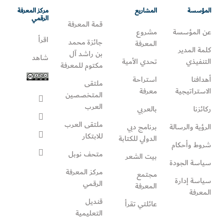
المؤسسة
المشاريع
مركز المعرفة
الرقمي
قمة المعرفة
عن المؤسسة
مشروع
اقرأ
جائزة محمد
المعرفة
كلمة المدير
بن راشد آل
شاهد
التنفيذي
تحدي الأمية
مكتوم للمعرفة
أهدافنا
استراحة
ملتقى
الاستراتيجية
معرفة
المتخصصين
العرب
ركائزنا
بالعربي
ملتقى العرب
الرؤية والرسالة
برنامج دبي
للابتكار
الدولي للكتابة
شروط وأحكام
متحف نوبل
بيت الشعر
سياسة الجودة
مركز المعرفة
مجتمع
سياسة إدارة
الرقمي
المعرفة
المعرفة
قنديل
عائلتي تقرأ‎
التعليمية