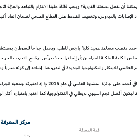
كننا أن نفعل بصفتنا الفردية؟ ويجب قائلاً: علينا الالتزام بالتباعد والعزلة ال
 الإصابات بالفيروس، وتخفيف الضغط على القطاع الصحي لضمان إنقاذ أكب
حمد منصب مساعد عميد كلية بارتس للطب، ويعمل جراحاً للسرطان بمستش
لس الكلية الملكية للجراحين في إنجلترا، حيث يرأس برنامج التدريب الجر
عالمي للابتكار والتكنولوجيا الجديدة في لندن، هذا إضافة إلى كونه مدرباً ومع
وقد حصل البروفيسور شافي أحمد على جائزة المشرط الف
مركز المعرفة 
قمة المعرفة