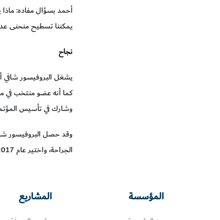
أحمد بسؤال مفاده: ماذا يم
يمكننا تسطيح منحنى عدد
نجاح
يشغل البروفيسور شافي أ
كما أنه عضو منتخب في مج
وشارك في تأسيس المؤتمر ال
الجراحة، واختير عام 2017 ليكون أفضل نجم آسيوي بريطاني في التكنولوجيا، كما اختير باعتباره أكثر البريطانيين من أصل بنغالي تميزاً في عام 2017 م.
المؤسسة
المشاريع