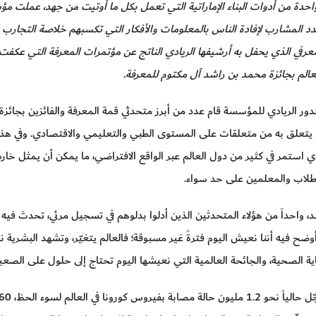
ن واحدة من أدوات البناء الإماراتية التي تعمل بكل ما أوتيت من جهد، عملت
دد المشارب لإفادة الناس بالمعلومات والأفكار التي تكسبهم خلاصة التجارب
معرفي الذي يحفل به أرشيفها الريادي الناتج عن مؤتمرات المعرفة التي عكفت
 العالم بجائزة محمد بن راشد آل مكتوم للمعرفة.
الدور الريادي للمؤسسة قام عدد من أبرز متحدثي قمة المعرفة والفائزين بجا
ة حول كوفيد 19 وما يتعلق به من متعلقات على المستوى الطبي والتعليمي والاقتصادي.
ي استمر في كثير من دول العالم عبر الواقع الافتراضي، ما يمكن أن يمثل خارط
طلاب والمعلمين على حد سواء.
، واحداً من هؤلاء المتحدثين الذين أدلوا بدلوهم في تسجيل مرئي، تحدث في
وضح فيه أننا نعيش اليوم فترةً غير مسبوقة؛ فالعالم يتغيّر، وتشهد البشرية 
عاية الصحية، والجائحة العالمية التي نعيشها اليوم تحتاج إلى حلول على الص