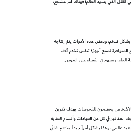
ي القلق الذي يسود العالم؛ فهناك أمر مشجع،
س بشكل ضخم، وبعض هذه الأدوات يتمّ إنتاجه
ذج المتوافرة لصنع أجهزة تنفس تخدم آلاف
ة العام، وتسهم في القضاء على المرض.
 من الأشخاص يخضعون للفحوصات بهدف تكوين
جاد العقاقير في كل من العيادات وأقسام العناية
د عالمي، وهذا يشكّل أمراً جيداً. يختتم شافي