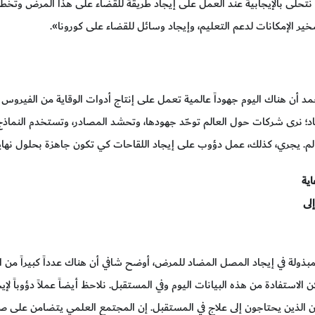
نتحلّى بالإيجابية عند العمل على إيجاد طريقة للقضاء على هذا المرض وتخط
ر الإمكانات لدعم التعليم، وإيجاد وسائل للقضاء على كورونا».
مد أن هناك اليوم جهوداً عالمية تعمل على إنتاج أدوات الوقاية من الفيرو
أبعاد؛ نرى شركات حول العالم توحّد جهودها، وتحشد المصادر، وتستخدم النما
الم. يجري، كذلك، عمل دؤوب على إيجاد اللقاحات كي تكون جاهزة بحلول نهاي
اية
لى
لمبذولة في إيجاد المصل المضاد للمرض، أوضح شافي أن هناك عدداً كبيراً
الاستفادة من هذه البيانات اليوم وفي المستقبل. نلاحظ أيضاً عملاً دؤوباً لإي
ين الذين يحتاجون إلى علاج في المستقبل. إن المجتمع العلمي يتضامن على صعي