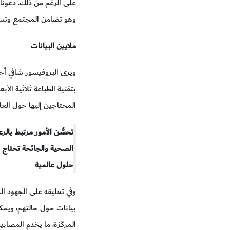
على الرغم من ذلك. دعونا 
وهو تضامن المجتمع وتسخي
ملايين البيانات
ويرى البروفيسور شافي أح
بتقنية الطباعة ثلاثية ال
المحتاجين إليها حول الع
تحسُّن الأمور مرتبط بالرع
الصحية والجائحة تحتاج إ
حلول عالمية
وفي تعليقه على الجهود ا
بيانات حول حالتهم، ويمكن 
المركّزة، ما يخدم المصاب