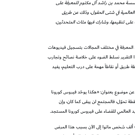
 مؤسسة محمد بن راشد آل مكتوم للمعرفة على
 العالمية في شتى الحقول، وذلك عن طريق
 على تنظيمها، وشارك فيها مئات المتحدثين،
ئزة المعرفة في مختلف المجالات بتسجيل فيديوهات
 وفي هذا التقرير نسلط الضوء على خلاصة نصائح وتجارب
ة طريق أو نقاطاً مهمة على درب التعليم، يفيد
ه عن موضوع بعنوان: «هكذا يوحّد فيروس كورونا
نقطة تحوّل، فالمجتمع لن يبقى كما كان، وإن
عيد العالمي للقضاء على فيروس كورونا المستجد.
وأضاف شافي أحمد: «نسجّل حالياً نحو 1.2 مليون حالة مصابة بفيروس كورونا في العالم لسوء الحظ، 60 ألف شخص ماتوا إلى الآن بسبب هذا المرض