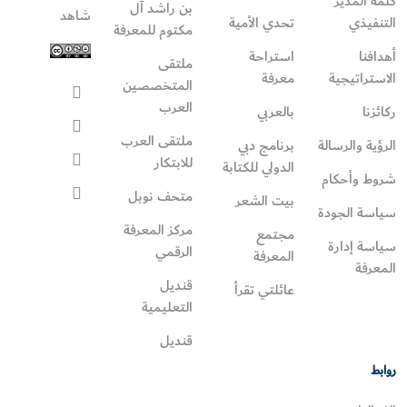
كلمة المدير
بن راشد آل
شاهد
التنفيذي
تحدي الأمية
مكتوم للمعرفة
أهدافنا
استراحة
ملتقى
الاستراتيجية
معرفة
المتخصصين
العرب
ركائزنا
بالعربي
ملتقى العرب
الرؤية والرسالة
برنامج دبي
للابتكار
الدولي للكتابة
شروط وأحكام
متحف نوبل
بيت الشعر
سياسة الجودة
مركز المعرفة
مجتمع
سياسة إدارة
الرقمي
المعرفة
المعرفة
قنديل
عائلتي تقرأ‎
التعليمية
قنديل
روابط