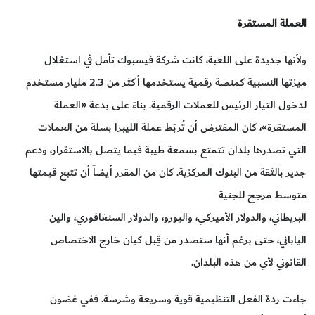
العملة المستقرة
ولأنها جديدة على اللعبة، كانت شركة فيسبوك تأمل في استغلال
ميزتها النسبية كمنصة رقمية يستخدمها أكثر من 2.3 مليار مستخدم
لدخول التيار الرئيس للعملات الرقمية. بناءً على بدعة «العملة
المستقرة»، كان المفترض أن تُربَط عملة الليبرا بسلة من العملات
التي تصدرها بلدان تتمتع بسمعة طيبة فيما يتصل بالاستقرار، ودعم
جدير بالثقة من البنوك المركزية. كان من المقرر أيضاً أن تتبع قيمتها
متوسط مرجح للجنية
البريطاني، والدولار الأميركي، واليورو، والدولار السنغافوري، والين
الياباني، حتى برغم أنها ستصدر من قِبَل كيان خارج الاختصاص
القانوني لأي من هذه البلدان.
جاءت ردة الفعل التنظيمية قوية وسريعة وشرسة. ففي غضون