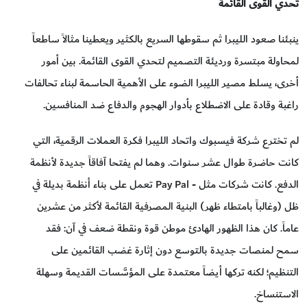
تحدي القوى القائمة
ينبئنا صعود الليبرا ثم سقوطها السريع بالكثير ويعطينا مثالاً ساطعاً
لمحاولة مبتسرة ورديئة التصميم لتحدي القوى القائمة. بين أمور
أخرى، يسلط مصير الليبرا الضوء على الأهمية الحاسمة لبناء تحالفات
راغبة وقادة على الاضطلاع بأدوار الهجوم والدفاع ضد المنافسين.
لم تخترع شركة فيسبوك واتحاد الليبرا فكرة العملات الرقمية، التي
كانت حاضرة طوال عشر سنوات. وهما لم يفتحا آفاقاً جديدة لأنظمة
الدفع. كانت شركات مثل - Pay Pal تعمل على بناء أنظمة بديلة في
ظل (وغالباً بامتطاء ظهر) البنية المصرفية القائمة لأكثر من عشرين
عاماً. كان هذا الظهور الهادئ موطن قوة ونقطة ضعف في آن: فقد
سمح لمنصات جديدة بالتوسع دون إثارة غضب القائمين على
التنظيم؛ لكنه تركها أيضاً معتمدة على المؤسَّسات القديمة وسهلة
الاستنساخ.