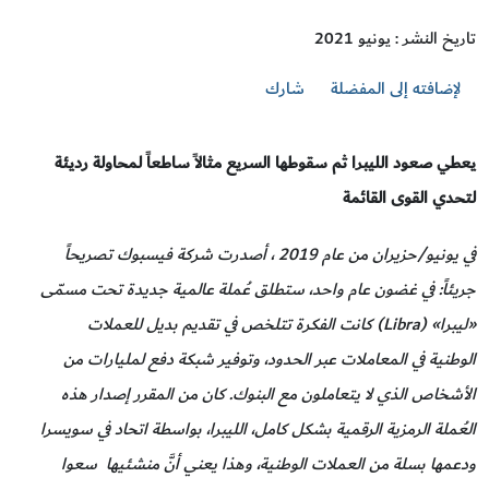
تاريخ النشر : يونيو 2021
لإضافته إلى المفضلة
شارك
يعطي صعود الليبرا ثم سقوطها السريع مثالاً ساطعاً لمحاولة رديئة
لتحدي القوى القائمة
في يونيو/حزيران من عام 2019 ، أصدرت شركة فيسبوك تصريحاً
جريئاً: في غضون عام واحد، ستطلق عُملة عالمية جديدة تحت مسمّى
«ليبرا» (Libra) كانت الفكرة تتلخص في تقديم بديل للعملات
الوطنية في المعاملات عبر الحدود، وتوفير شبكة دفع لمليارات من
الأشخاص الذي لا يتعاملون مع البنوك. كان من المقرر إصدار هذه
العُملة الرمزية الرقمية بشكل كامل، الليبرا، بواسطة اتحاد في سويسرا
ودعمها بسلة من العملات الوطنية، وهذا يعني أنَّ منشئيها سعوا