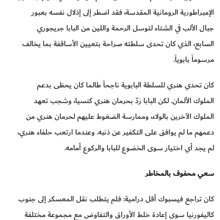
الإمبراطورية الرومانية المقدسة، فقد اضطر إلى إذلال نفسه بعبور
جبال الألب في الشتاء لتوسل الرحمة واللين من البابا جريجوري
السابع، الذي كان تحدى سلطته صراحة بتعيين الأساقفة بما يخالف
مرسوماً بابوياً.
كان تحدي هنري للسلطة البابوية ناجحاً طالما كان يحظى بدعم
الملوك الألمان. لكن البابا رَدّ بحرمان هنري كنسيا، وشجب تعهد
الملوك الآخرين بالولاء، وممارسة الضغوط عليهم لحرمان هنري من
دعمهم ما لم يوافق على التكفير عن ذنبه. وعندما ارتعب حلفاء هنري،
لم يجد أي اختيار سوى الخضوع للبابا والركوع أمامه.
سعي محفوف بالمخاطر
كان تراجع فيسبوك أقل درامية: فلم يتطلب نقل المعسكر إلى جنوب
كاليفورنيا سوى إعادة خلط الأوراق والتفاوض مع مجموعة مختلفة