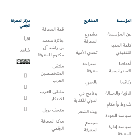
المؤسسة
المشاريع
مركز المعرفة
الرقمي
قمة المعرفة
عن المؤسسة
مشروع
اقرأ
جائزة محمد
المعرفة
كلمة المدير
بن راشد آل
شاهد
التنفيذي
تحدي الأمية
مكتوم للمعرفة
أهدافنا
استراحة
ملتقى
الاستراتيجية
معرفة
المتخصصين
العرب
ركائزنا
بالعربي
ملتقى العرب
الرؤية والرسالة
برنامج دبي
للابتكار
الدولي للكتابة
شروط وأحكام
متحف نوبل
بيت الشعر
سياسة الجودة
مركز المعرفة
مجتمع
سياسة إدارة
الرقمي
المعرفة
المعرفة