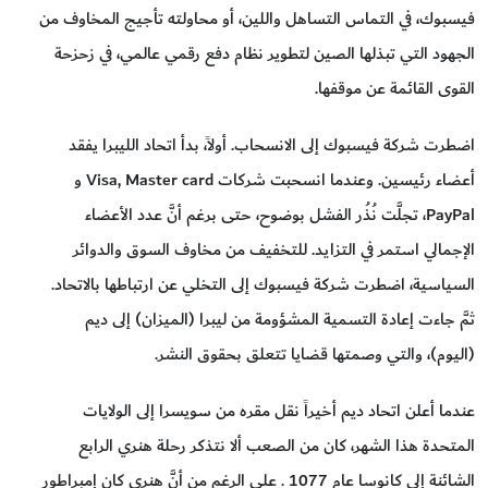
فيسبوك، في التماس التساهل واللين، أو محاولته تأجيج المخاوف من
الجهود التي تبذلها الصين لتطوير نظام دفع رقمي عالمي، في زحزحة
القوى القائمة عن موقفها.
اضطرت شركة فيسبوك إلى الانسحاب. أولاً، بدأ اتحاد الليبرا يفقد
أعضاء رئيسين. وعندما انسحبت شركات Visa, Master card و
PayPal، تجلَّت نُذُر الفشل بوضوح، حتى برغم أنَّ عدد الأعضاء
الإجمالي استمر في التزايد. للتخفيف من مخاوف السوق والدوائر
السياسية، اضطرت شركة فيسبوك إلى التخلي عن ارتباطها بالاتحاد.
ثمَّ جاءت إعادة التسمية المشؤومة من ليبرا (الميزان) إلى ديم
(اليوم)، والتي وصمتها قضايا تتعلق بحقوق النشر.
عندما أعلن اتحاد ديم أخيراً نقل مقره من سويسرا إلى الولايات
المتحدة هذا الشهر، كان من الصعب ألا نتذكر رحلة هنري الرابع
الشائنة إلى كانوسا عام 1077 . على الرغم من أنَّ هنري كان إمبراطور