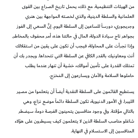
من الهيئات التنظيمية. مع ذلك، يحمل تاريخ الصراع بين القوى
العلمانية والسلطة الدينية، والذي لخصته المواجهة بين هنري
وجريجوري، دورساً للساعين إلى السلطة اليوم. إنَّ السعي إلى الفوز
بجواهر تاج سيادة الدولة، المال في حالتنا هذه، أمر محفوف بالمخاطر.
وإذا تجرأت على المحاولة، فيجب أن تكون على يقين من استقلالك
أنت ومعاونيك بالقدر الكافي عن السلطة التي تتحداها. ويجدر بك أن
تمتلك القدرة على تأمين أموالك، خشية أن تنهار عندما يطلب
حاملوها السلامة والأمان ويسارعون إلى المَخرَج.
يستطيع القائمون على السلطة النقدية أيضاً أن يتعلموا من مصير
الليبرا. في الأمور الدنيوية، تكون السلطة دائماً موضع نزاع، وهي
بالتالي مؤقتة. وفي وجود منافسين يتحينون الفرصة دوماً، سيضطر
شاغلو مناصب السلطة الذين لا يتعلمون كيف يسيطرون على هؤلاء
المنافسين إلى الاستسلام في النهاية.