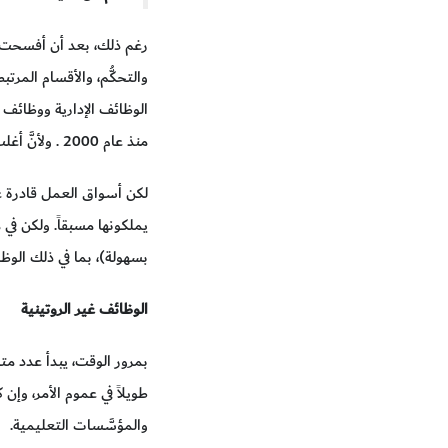
رغم ذلك، بعد أن أفسحت ال
والتحكُّم، والأقسام المر
الوظائف الإدارية ووظائف
منذ عام 2000 . ولأنَّ أغلب هذه الوظائف كانت تحتلُّ منتصف جدول توزيع الدخل، فقد أفضت هذه العملية إلى تغذية استقطاب الوظائف والدخول.
لكن أسواق العمل قادرة ع
يملكونها مسبقاً. ولكن في
بسهولة)، بما في ذلك الو
الوظائف غير الروتينية
بمرور الوقت، يبدأ عدد مت
طويلاً في عموم الأمر، وإ
والمؤسَّسات التعليمية.