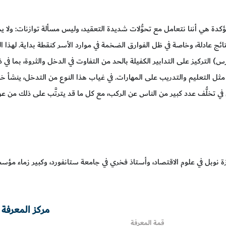
ؤكدة هي أننا نتعامل مع تحوُّلات شديدة التعقيد، وليس مسألة توازنات: ولا يجوز
ئج عادلة، وخاصة في ظل الفوارق الضخمة في موارد الأسر كنقطة بداية. لهذا
س) التركيز على التدابير الكفيلة بالحد من التفاوت في الدخل والثروة، بما ف
ة مثل التعليم والتدريب على المهارات. في غياب هذا النوع من التدخل، ينشأ خ
في تخلُّف عدد كبير من الناس عن الركب، مع كل ما قد يترتَّب على ذلك من ع
 نوبل في علوم الاقتصاد، وأستاذ فخري في جامعة ستانفورد، وكبير زماء مؤس
مركز المعرفة 
قمة المعرفة