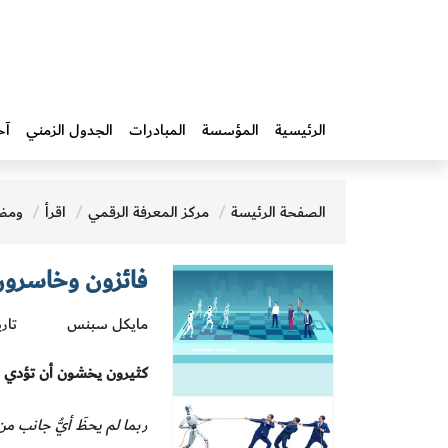
الرئيسية
المؤسسة
المبادرات‎
الجدول الزمني
آخ
الصفحة الرئيسة
مركز المعرفة الرقمي
اقرأ
ومض
فائزون وخاسرون 
مايكل سبنس
تاري
كثيرون يخشون أن تؤدي الأ
ربما لم يحظَ أيُّ جانب م