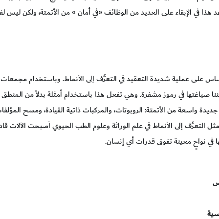
ذا في الإبقاء على العديد من الوظائف «في أمان » من الأتمتة، ولكن ليس لفترة
لأساس على عملية شديدة التعقيد في التعرُّف إلى الأنماط. وباستخدام مجمعات ض
مكننا صياغتها في رموز مشفرة. وهي تفعل هذا باستخدام أمثلة بدلاً من المنطق ا
 جديدة واسعة من الأتمتة: الروبوتات، والمركبات ذاتية القيادة، ومسح المؤلفات 
ثل التعرُّف إلى الأنماط في علم الوراثة وعلوم الطب الحيوي أصبحت الآلات ق
ا في نواحٍ معينة تفوق قدرات أي إنسان.
س
سية