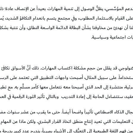
م المؤسِّسي، يظلُّ الوصول إلى تنمية المهارات بعيداً عن الإنصاف عادة؛ ذلك
على القيام بالاستثمار المطلوب، وفي مجتمع يتسم بانعدام التكافؤ الشديد، يُ
نا أن نهدئ من مخاوفنا بشأن البطالة الدائمة الواسعة النطاق، وأن ننتبهَ بش
ات اجتماعية وسياسية.
التكنولوجي قد يقلل من حجم مشكلة اكتساب المهارات. ذلك أنَّ الأسواق تكافئ 
ستخداماً. على سبيل المثال، أصبحت واجهات التطبيق التي تعتمد على الرسوم
رئية، منتشرة إلى الحد الذي أصبحنا معه نتعامل معها كأمر مسلَّم به. مع تط
قيد، ستتضاءل الحاجة إلى إعادة التدريب وبالتالي تأثير الثورة الرقمية في العم
ل الذكاء الاصطناعي تأثيراً واضحاً أيضاً. حتى ما يقرب من عشر سنوات مضت
من التعليمات التي تعيد إنتاج منطق اتخاذ القرار البشري. ولكن ماذا عن المها
من فهم اللغة الطبيعية إلى التعرُّف إلى الأشياء بصرياً، يندرج عدد كبير بدر