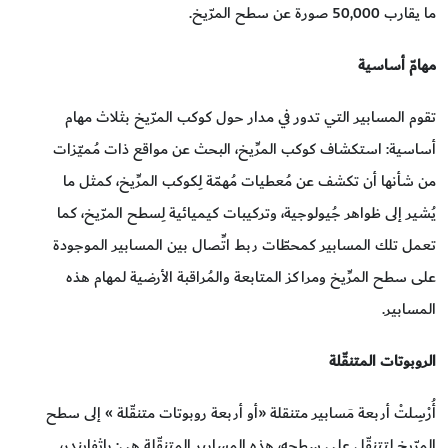
ما يقارب 50,000 صورة عن سطح المرّيخ.
مهامّ أساسية
تقوم المسابير التي تدور في مدار حول كوكب المرّيخ بثلاث مهام
أساسية: استكشاف كوكب المرِّيخ، البحث عن مواقع ذات مُميّزات
من شأنها أن تكشف عن مُعطيات مُهمّة لِكوكب المرِّيخ، كمثل ما
يُشير إلى ظواهر جُيولوجية، وتركيبات كيميائية لِسطح المرّيخ، كما
تعمل تلك المسابير كمحطّات ربط اتِّصال بين المسابير الموجودة
على سطح المرِّيخ ومراكز المتابعة والمُراقبة الأرضية لمهام هذه
المسابير.
الروبوتات المتنقّلة
أُرْسِلتْ أربعة مَسابير متنقلة «أو أربعة روبوتات متنقّلة » إلى سطح
المرّيخ لتتنقّل على سطحه، هذه المسابير المتنقّلة هي: باثفايندر،