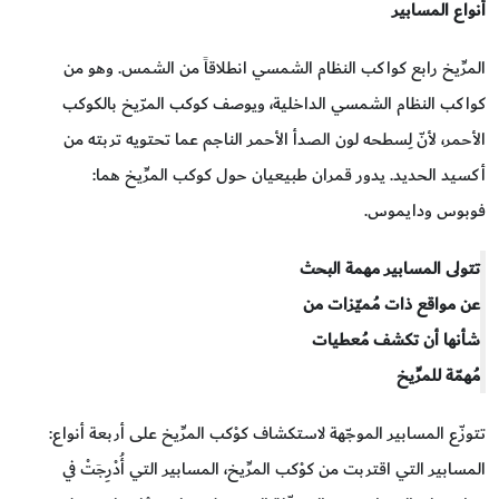
أنواع المسابير
المرِّيخ رابع كواكب النظام الشمسي انطلاقاً من الشمس. وهو من
كواكب النظام الشمسي الداخلية، ويوصف كوكب المرّيخ بالكوكب
الأحمر، لأنّ لِسطحه لون الصدأ الأحمر الناجم عما تحتويه تربته من
أكسيد الحديد. يدور قمران طبيعيان حول كوكب المرِّيخ هما:
فوبوس ودايموس.
تتولى المسابير مهمة البحث
عن مواقع ذات مُميّزات من
شأنها أن تكشف مُعطيات
مُهمّة للمرِّيخ
تتوزّع المسابير الموجّهة لاستكشاف كوْكب المرِّيخ على أربعة أنواع:
المسابير التي اقتربت من كوْكب المرِّيخ، المسابير التي أُدْرِجَتْ في