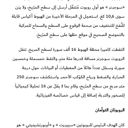
«سوجرنر » هو أول روبوت مُتنقّل أرسل إلى سطح المرّيخ، ولا يزن
سوى 10,6 كغ. استعمِل في المرحلة الأخيرة من الهبوط أكياس قابلة
للنَّفخ للتخفيف من صدمة الوقوع على السطح والسماح للمركبة
بالتموضع الصحيح في موقع حطّها على سطح المرّيخ.
التقطت كاميرا محطّة الهبوط 16 ألف صورة لسطح المريخ. تنقل
الروبوت سوجرنر مسافة قدرها مئة مترٍ، والتقط خمسمئة وخمسين
صورة، وسجّل عدداً هائلاً من المعطيات أو البيانات حول درجة
الحرارة، والضغط ورياح الكوْكب الأحمر. واستكشف سوجرنر 250
متر مربع من سطح المرّيخ، وقام بما لا يقلّ عن 16 تحليلاً كيميائياً
لِلصخور والتربة، إضافة إلى قياس خصائصه الفيزيائية.
الروبوتان التوأمان
كان الهدف الرئيس للروبوتين «سبِيريت » و «أوبورتشينيتي » هو