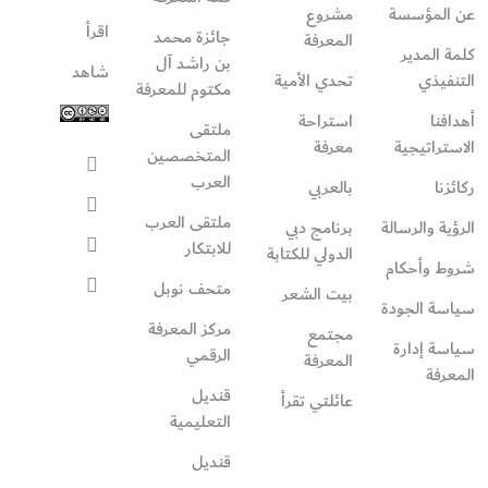
عن المؤسسة
مشروع
اقرأ
جائزة محمد
المعرفة
كلمة المدير
بن راشد آل
شاهد
التنفيذي
تحدي الأمية
مكتوم للمعرفة
أهدافنا
استراحة
ملتقى
الاستراتيجية
معرفة
المتخصصين
العرب
ركائزنا
بالعربي
ملتقى العرب
الرؤية والرسالة
برنامج دبي
للابتكار
الدولي للكتابة
شروط وأحكام
متحف نوبل
بيت الشعر
سياسة الجودة
مركز المعرفة
مجتمع
سياسة إدارة
الرقمي
المعرفة
المعرفة
قنديل
عائلتي تقرأ‎
التعليمية
قنديل