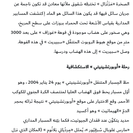
الصخرة «مَزَتْزال » تخترقه شقوق ملأتها معادن قد تكون ناجمة عن
جريان سائل فيها؛ قد يكون هذا السائل هو الماء. اِكتشفت المسابير
المدارية بقياس الأشعة تحت الحمراء بروزات على سطح المريخ،
وهي صخور على هضاب موجودة في فوهة «غوزاف » على بعد 3000
مترٍ من موقع هبوط الروبوت المتنقّل «سبيريت » في هذه الفوهة.
وصل «سبيريت » إلى هذه الهضاب ودرسها.
رحلة «أوبورتشينيتي » الاستكشافية
حطّ المِسبار المتنقل «أوبورتشينيتي » يوم 24 يناير 2004 ، وهو
أوّل مسبار يحط فوق الهضاب العليا لمنتصف الكرة الجنوبي للكوكب
الأحمر. وقع الاختيار على موقع «أوبورتشينيتي » نتيجة ثرائه بحجر
الدمّ «الهيماتيت » وهو أكسيد
حديد يتكوَّن عند فقدان الجيوتيت، فكما بيّنه المسبار المداري
«مارس غلوبال سُرفِيُور »، يُمثل «مِرِدْيَاني بَلانُوم » (المكان الذي نزل