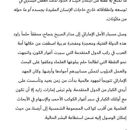
ما تمتع به عقله من ابتكار، حيث لا حدود لذلك العقل البشري في
توسعه وانطلاقاته خارج حاجات الإنسان المقيدة بجسده أو ما حوله
من مكوَّنات.
وصل مسبار الأمل الإماراتي إلى مدار المريخ بنجاح، محققاً حلماً راود
هذه الدولة الفتية، ومعجزة ومفخرة عربية اصطفت من خلالها أمة
العرب في ركب الدول المتقدمة التي سبرت أغوار الكون، واتجهت
نحو النقطة التي لطالما حلم ببلوغها العلماء وعكفوا على البحث
والعمل الدؤوب لتمسَّ مسابيرهم أجواءها وأرضها. وكان الجهد
الإماراتي تتويجاً لجهود عالمية بدأت من زمن بعيد وتأسست على
أيدي الكبار من الدول المتقدمة. ولم ترضَ إمارات زايد إلا أن تكون
مع أولئك الكبار في سبر أغوار الكوكب الأحمر، والإسهام في الأبحاث
العلمية عن أقرب كواكب المجموعة الشمسية إلى أرضنا، من حيث
إمكان الوصول إليه ضمن استطاعة البشر الحالية.