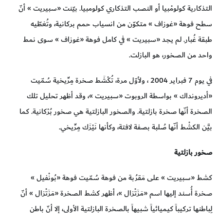
التذكارية كولومْبيا أو النصب التذكاري كولومبيا. بيّنت «سبيريت » أنّ
سطح فوهة «غوزاف » متكوّن من انسياب حمم بركانية، وتُغطّيه
طبقة غُبار. لم يجد «سبيريت » في كامل فوهة «غوزاف » سوى نمط
واحد من الصخور، هو البازلت.
في يوم 7 فبراير 2004 ، ولأوّل مرة، تُكْشَط صخرة مِرِّيخية سُمّيت
«أديرونداك » بواسطة الروبوت «سبيريت »، وقد أظهر تحليل تلك
الصخرة أنّها صخرة بازلتية. والصخور البازلتية هي صخور بُرْكانية. كما
بيَّن الكشْط أنّها صُلبة بصفة لافتة، وكأنها نَيْزَك مِرِّيخي.
صخور بازلتية
كشط «سبيريت » على مَقرُبة من فوهة سُمّيت فوهة «بُونْفيل »
صخرة أُسند إليها اسم «مَزَتْزال »، أظهر كشط الصخرة «مَزَتْزال » أنّ
لِباطنها تركيباً كيميائياً شبيهاً بالصخرة البازلتية الأولى، إلا أنّ باطن