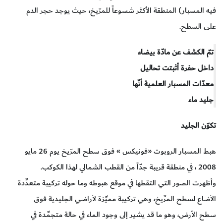
فيه المسبار) المنطقة الأكثر شسوعاً للمرّيخ، حيث يوجد حجر الدم
على السطح.
تمّ الكشف عن مادّة بيضاء
داخل حفرة أثبتت تحاليل
معدّات المسبار العلمية أنّها
جليد ماء
تكوّن الجليد
هبط المسبار الروبوت «فونيكس » فوق سطح المرّيخ يوم 26 مايو
2008 ، في منطقة قريبة جدّاً من القطب الشمالي لهذا الكوكب.
وأظهرت الصور التي التقطها في موقع هبوطه وما حوله تركيبة متعدِّدة
الأضاع لسطح المرِّيخ، وهي تركيبة مميِّزة لأراضي الجليدية فوق
سطح الأرض، وهو ما قد يشير إلى وجود الماء في حالة متجمِّدة في