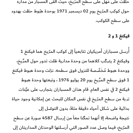
حطّت على مَهْل على سطح المرِّيخ، حيث ألقى المسبار من مداره
حول كوكب المرّيخ يوم 02 ديسمبر 1971 بوحدة هبُوط حطّت بهدوء
على سطح الكوكب.
فيكنغ 1 و 2
أُرسل مسباران أمريكيان تتابعياً إلى كوكب المرّيخ هما فيكنغ 1
وفيكنغ 2 يتركّب كلاهما من وحدة مدارية ظلت تدور حول المرِّيخ،
ووحدة هبوط مُخَصَّصة للنزول فوق سطحه. نزلت وحدة هبوط فيكنغ
1 فوق سطح المرِّيخ يوم 20 يوليو 1976 ، وتبعتها وحدة هبوط
فيكنغ 2 في نفس العام. قام هذان المسباران بتجارب على عيِّنات
تربة من سطح المرّيخ في نفس المكان للبحث عن إمكانية وجود حياة
بدائية على شكل أحياء دقيقة مثلاً، بدون التوصّل إلى
نتيجة واضحة، إلا أنهما تمكّنا معاً من إرسال 4587 صورة عن سطح
المرّيخ، فيما وصل عدد الصور التي أرسلتها الوحدتان المداريتان إلى