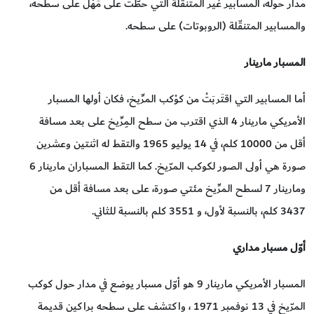
مدار حوله، المسابير غير المتنقّلة التي حطّت على مَهْل على سطحه،
والمسابير المتنقّلة (الروبوتات) على سطحه.
المسبار مارينار
أما المسابير التي اقتَربَتْ من كوْكب المرِّيخ، فكان أولها المسبار
الأمريكي مارينار 4 الذي اقترب من سطح المِرِّيخ على بعد مسافة
أقل من 10000 كلم، في 14 يوليو 1965 والتقط له اثنتين وعشرين
صورة هي أولى الصور لكوكب المرّيخ. كما التقط المسباران مارينار 6
ومارينار 7 لسطح المرِّيخ مئتي صورة، على بعد مسافة أقل من
3437 كلم، بالنسبة لأول، و 3551 كلم بالنسبة للثاني.
أوّل مسبار مداري
المسبار الأمريكي مارينار 9 هو أوّل مسبار يوضع في مدار حول كوكب
المرّيخ في 13 نوفمبر 1971 ، واكتشف على سطحه براكين قديمة