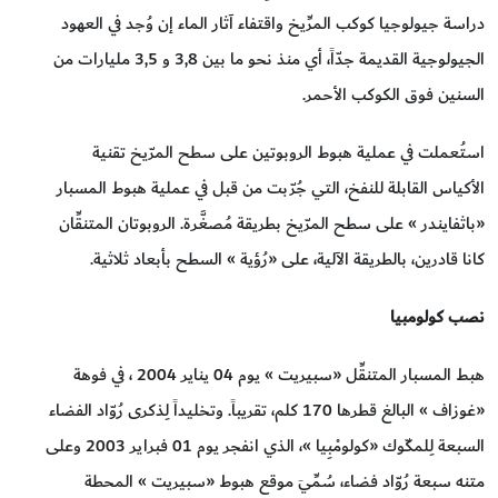
دراسة جيولوجيا كوكب المرِّيخ واقتفاء آثار الماء إن وُجد في العهود
الجيولوجية القديمة جدّاً، أي منذ نحو ما بين 3,8 و 3,5 مليارات من
السنين فوق الكوكب الأحمر.
استُعملت في عملية هبوط الروبوتين على سطح المرّيخ تقنية
الأكياس القابلة للنفخ، التي جُرّبت من قبل في عملية هبوط المسبار
«باثفايندر » على سطح المرّيخ بطريقة مُصغَّرة. الروبوتان المتنقِّان
كانا قادرين، بالطريقة الآلية، على «رُؤية » السطح بأبعاد ثلاثية.
نصب كولومبيا
هبط المسبار المتنقِّل «سبيريت » يوم 04 يناير 2004 ، في فوهة
«غوزاف » البالغ قطرها 170 كلم، تقريباً. وتخليداً لِذكرى رُوّاد الفضاء
السبعة لِلمكّوك «كولومْبِيا »، الذي انفجر يوم 01 فبراير 2003 وعلى
متنه سبعة رُوّاد فضاء، سُمِّيَ موقع هبوط «سبيريت » المحطة