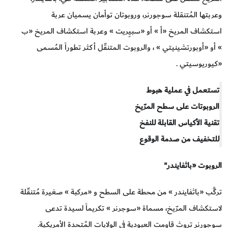
وعربتها المُتنقلة سوجورنر، وروبوتان توأمان يسميان عربة
استكشاف المريخ «أ » أو «سبيِريت » وعربة استكشاف المريخ «ب
» أو «أوبورتشينيتي » ، والروبوت المتنقّل أكثر تطوراً المُسمى
«كيوريوسيتي .
تستعمل في عملية هبوط
الروبوتات على سطح المرّيخ
تقنية الأكياس القابلة للنفخ
للتخفيف من صدمة الوقوع
الروبوت «باثفايندر"
تركَّب «باثفايندر » من محطة على السطح و «مركبة » صغيرة مُتنقّلة
لاستكشاف المرّيخ، مسماة «سوجرنر » تكريماً لسيدة تدعى
سوجورنر تروث قاومت العبودية في الولايات المُتحدة الأمريكية.