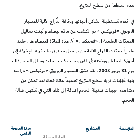
هذه المنطقة من سطح المرّيخ.
في حُفرة مُستطيلة الشكل أنجزتها مِجْرفة الذِّراع الآلية للمسبار
الروبوتي «فونيكس » تمّ الكشف عن مادّة بيضاء. وأثبتت تحاليل
المعدّات العلمية ل «فونيكس » أنّ هذه المادّة البيضاء هي جليد
ماء. إذْ تمكّنت الذراع الآلية من توصيل محتوى ما حفرته المِجْرَفة إلى
أجهزة التحليل ووضعه في الفرن، حيث ذاب الجليد وسال الماء، وذلك
يوم 31 يوليو 2008 . لقد عمّق المسبار الروبوتي «فونيكس » دراسة
بنية حُبَيْبات تربة سطح المرّيخ تعميقاً هائلاً فعلاً، لقد تمكّن من
مشاهدة حبيبات ضئيلة الحجم إضافة إلى تلك التي في مُنْتَهى ضآلة
الحجم.
المؤسسة
المشاريع
مركز المعرفة
الرقمي
قمة المعرفة