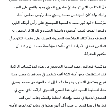
كلَّ المتاعب التي تواجه أيَّ مشروع تنموي يعود بالنفع على العباد
والباد. وقد كان المهندس محمد يسري حنة، رئيس مجلس أمناء
مؤسَّسة «فودافون مصر » لتنمية المجتمع، على رأس أولئك الذين
وضعوا الهدف نصب أعينهم، وواصلوا المشروع تلو الآخر، لينتهي به
المطاف ممثاً لتلك المؤسَّسة المصرية العريقة على منصة التكريم في
«ملتقى تحدي الأمية » الذي نظَّمته مؤسَّسة محمد بن راشد آل
مكتوم للمعرفة.
مؤسَّسة فودافون مصر لتنمية المجتمع من هذه المؤسَّسات الرائدة،
فقد استطاعت محو أمية 419 ألف شخص في محافظات مصر، وهذا
نجاح يستحق التقدير، وهو ما دفعنا إلى لقاء المهندس محمد يسري
حنة، لتسليط الضوء على هذا الصرح التنموي الرائد، الذي نجح في
التصدي للأمية في مصر، وإعداد الخطط والمشروعات التي آتت
ثمارها في هذا المجال. حيث أكَّد أنهم عملوا في مبادراتهم لمحو الأمية