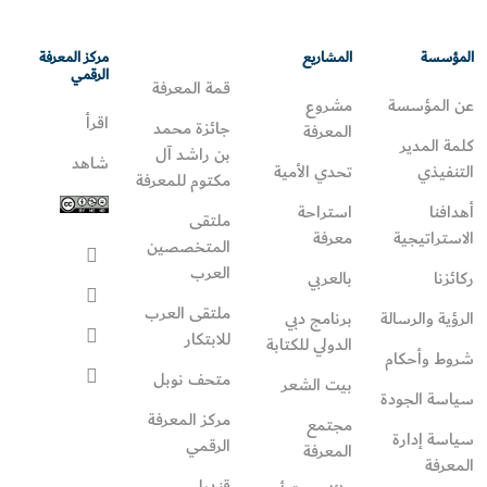
المؤسسة
المشاريع
مركز المعرفة
الرقمي
قمة المعرفة
عن المؤسسة
مشروع
اقرأ
جائزة محمد
المعرفة
كلمة المدير
بن راشد آل
شاهد
التنفيذي
تحدي الأمية
مكتوم للمعرفة
أهدافنا
استراحة
ملتقى
الاستراتيجية
معرفة
المتخصصين
العرب
ركائزنا
بالعربي
ملتقى العرب
الرؤية والرسالة
برنامج دبي
للابتكار
الدولي للكتابة
شروط وأحكام
متحف نوبل
بيت الشعر
سياسة الجودة
مركز المعرفة
مجتمع
سياسة إدارة
الرقمي
المعرفة
المعرفة
قنديل