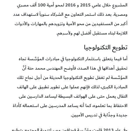
المشروع خلال عامي 2015 و 2016 لمحو أمية 100 ألف مصري
ومصرية. بعد ذلك استمر التعاون مع الشركاء سنوياً لاستهداف عدد
أكبر من المستفيدين من محو الأمية وتزويدهم بالمهارات والأدوات
اللازمة لبناء مستقبل أفضل لهم ولأسرهم.
تطويع التكنولوجيا
أما فيما يتعلق باستثمار التكنولوجيا في مبادرات المؤسَّسة تجاه
تحقيق أهدافها في هذا الصدد، فأوضح المهندس محمد حنة أنَّ
المؤسَّسة لم تغفل تطويع التكنولوجيا الحديثة من أجل نجاح تلك
المبادرة الكبرى، لذلك فإنهم عملوا على تطوير تطبيق على الهاتف
النقال يعمل حتى على الهواتف البسيطة ليساعد الدارسين على
الاحتفاظ بما تعلموه، كما أنه يساعد المدرسين على استعماله كأداة
جديدة وجذّابة في تدريس الأميين.
وفي عام 2013 قامت مؤسَّسة فودافون مصر لتنمية المجتمع بتوقيع