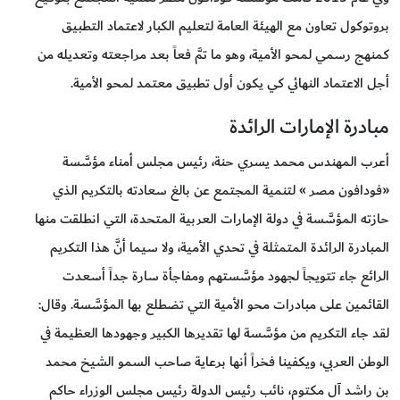
بروتوكول تعاون مع الهيئة العامة لتعليم الكبار لاعتماد التطبيق
كمنهج رسمي لمحو الأمية، وهو ما تمَّ فعاً بعد مراجعته وتعديله من
أجل الاعتماد النهائي كي يكون أول تطبيق معتمد لمحو الأمية.
مبادرة الإمارات الرائدة
أعرب المهندس محمد يسري حنة، رئيس مجلس أمناء مؤسَّسة
«فودافون مصر » لتنمية المجتمع عن بالغ سعادته بالتكريم الذي
حازته المؤسَّسة في دولة الإمارات العربية المتحدة، التي انطلقت منها
المبادرة الرائدة المتمثلة في تحدي الأمية، ولا سيما أنَّ هذا التكريم
الرائع جاء تتويجاً لجهود مؤسَّستهم ومفاجأة سارة جداً أسعدت
القائمين على مبادرات محو الأمية التي تضطلع بها المؤسَّسة. وقال:
لقد جاء التكريم من مؤسَّسة لها تقديرها الكبير وجهودها العظيمة في
الوطن العربي، ويكفينا فخراً أنها برعاية صاحب السمو الشيخ محمد
بن راشد آل مكتوم، نائب رئيس الدولة رئيس مجلس الوزراء حاكم