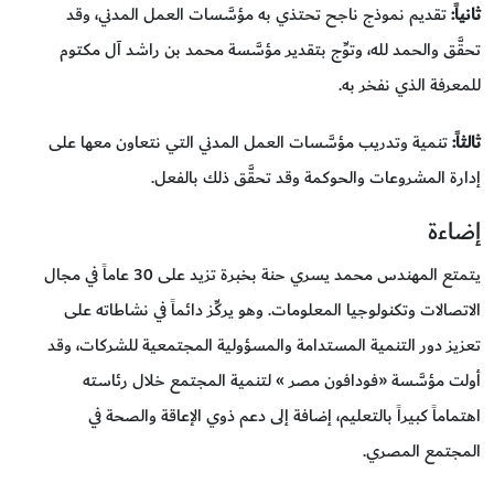
ثانياً:
تقديم نموذج ناجح تحتذي به مؤسَّسات العمل المدني، وقد
تحقَّق والحمد لله، وتوِّج بتقدير مؤسَّسة محمد بن راشد آل مكتوم
للمعرفة الذي نفخر به.
ثالثاً:
تنمية وتدريب مؤسَّسات العمل المدني التي نتعاون معها على
إدارة المشروعات والحوكمة وقد تحقَّق ذلك بالفعل.
إضاءة
يتمتع المهندس محمد يسري حنة بخبرة تزيد على 30 عاماً في مجال
الاتصالات وتكنولوجيا المعلومات. وهو يركِّز دائماً في نشاطاته على
تعزيز دور التنمية المستدامة والمسؤولية المجتمعية للشركات، وقد
أولت مؤسَّسة «فودافون مصر » لتنمية المجتمع خلال رئاسته
اهتماماً كبيراً بالتعليم، إضافة إلى دعم ذوي الإعاقة والصحة في
المجتمع المصري.