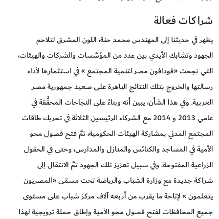
شراكات فعالة
يظهر في حديثنا إلى المهندس محمد حنة، اللون المشرق لتلاحم
الجهود وتشابك الأيدي بين عدد من المؤسَّسات والشركات والهيئات،
التي نجحت «فودافون مصر لتنمية المجتمع » في استثمارها لأداء
رسالتها والخروج بتلك النتائج الباهرة على صعيد جمهورية مصر
العربية. وفي هذا الشأن، يبين أنه وبناءً على النجاحات المحقَّقة في
عامي 2013 و 2014 مع الشركاء الرئيسين الثلاثة في تحريك طاقات
المجتمع المدني بمشاركة الهيئات الحكومية، تمَّ فتح فصول محو
الأمية في المساجد والكنائس والمنازل والمدارس، وحتى في الحقول
الزراعية المفتوحة. وفي سبيل تعزيز تلك الجهود تمَّ الانتقال إلى
شراكة جديدة مع وزارة الشباب والرياضة تحت مسمّى «المصريون
يتعلمون » لإتاحة ما يقرب من أربعه آلاف مركز شباب على مستوى
جميع المحافظات لفتح فصول محو الأمية وإطاق حملة ترويجية لهذا