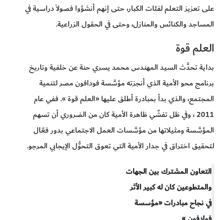
على تعزيز التعلم لفئات الكبار، حتى إنهم أنشؤوا فصولاً دراسية في
المساجد والكنائس والمنازل، وحتى في الحقول الزراعية.
العلم قوة
بداية تحدَّث السيد المهندس محمد يسري حنة عن خلفية وتاريخ
برنامج محو الأمية الذي أنجزته مؤسَّسة فودافون مصر لتنمية
المجتمع، والذي بدأ بمبادرة أطلق عليها «العلم قوة ». ففي عام
2011 ، وفي ظل تفشّي ظاهرة الأمية كان من الضروري أن تسهم
المؤسَّسة ومثيلاتها من مؤسَّسات العمل الاجتماعي بدور فعّال
لتحقيق اختراق في جدار الأمية التي تعوق التحوُّل الإيجابي المرجو.
التعاون المشترك بين الجهات
والمتطوعين كان له كبير الأثر
في نجاح مبادرات «مؤسسة
فوادفون »