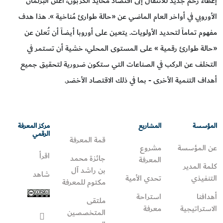
إعطاء زخم جديد للانتقال إلى اقتصاد مُحايد الكربون، أعلن البرلمان
الأوروبي في أواخر العام الماضي عن «حالة طوارئ مُناخية ». هذا هدف
مفهوم تماماً لتحديد الأولويات. يتعين على أوروبا أيضاً أن تُعلن عن
«حالة طوارئ رقمية » على المستوى المحلي، خشية أن تستمر في
التخلف عن الركب في الصناعات التي ستكون ضرورية لتحقيق جميع
أهداف التنمية الأخرى - بما في ذلك الاقتصاد الأخضر.
المؤسسة
المشاريع
مركز المعرفة
الرقمي
قمة المعرفة
عن المؤسسة
مشروع
اقرأ
جائزة محمد
المعرفة
كلمة المدير
بن راشد آل
شاهد
التنفيذي
تحدي الأمية
مكتوم للمعرفة
أهدافنا
استراحة
ملتقى
الاستراتيجية
معرفة
المتخصصين