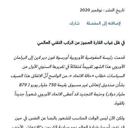
تاريخ النشر : نوفمبر 2020
لإضافته إلى المفضلة
شارك
في ظل غياب القارة العجوز عن الركب التقني العالمي
قدمت رئيسة المفوضية الأوروبية أورسولا فون دير لاين إلى البرلمان
الأوروبي هذا الشهر تقييماً مُتفائلاً في تقريرها السنوي الأول عن
السياسات خطاب «حالة الاتحاد ». من الواضح أنَّ الاتفاق هذا الصيف
بشأن صندوق إنعاش غير مسبوق بقيمة 750 مليار يورو ( 879
مليار دولار) وحزمة التجديد قد أعطى الاتحاد الأوروبي شعوراً جديداً
بالقوة.
ولكن الآن ليس الوقت المناسب للشعور بالرضا عن النفس. في حين
قد تفخر أوروبا بقيادة العالم نحو حيادية الكربون و"الانتعاش الأخضر