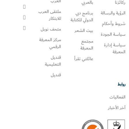
العرب
ركائزنا
بالعربي
ملتقى العرب
الرؤية والرسالة
برنامج دبي
للابتكار
الدولي للكتابة
شروط وأحكام
متحف نوبل
بيت الشعر
سياسة الجودة
مركز المعرفة
مجتمع
سياسة إدارة
الرقمي
المعرفة
المعرفة
قنديل
عائلتي تقرأ‎
التعليمية
قنديل
روابط
الفعاليات
آخر الأخبار