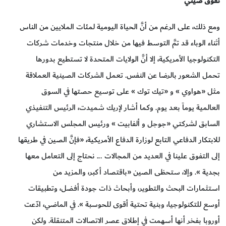
تفوق صيني
ومع ذلك، على الرغم من أنَّ الحياة اليومية لمئات الملايين من الناس
أثناء الوباء قد تمَّ التوسط فيها من خلال منتجات وخدمات شركات
التكنولوجيا الأمريكية، إلا أنَّ الولايات المتحدة لا تستطيع بدورها
تحمل الشعور بالرضا عن النفس. تعمل الشركات الصينية العملاقة
مثل «هواوي » و «تيك توك » على توسيع حصتها في السوق
العالمية يوماً بعد يوم. وكما أشار لإريك شميدت، الرئيس التنفيذي
السابق لشركتي «جوجل و ألفابيت » ورئيس المجلس الاستشاري
للابتكار الدفاعي التابع لوزارة الدفاع الأمريكية، «فإنَّ الصين في طريقها
إلى التفوق علينا في العديد من المجالات ... نحتاج إلى التعامل معها
بجدية ». وإلا، ستحظى الصين «باقتصاد أكبر، والمزيد من
استثمارات البحث والتطوير، وأبحاث ذات جودة أفضل، وتطبيقات
أوسع للتكنولوجيا، وبنية تحتية أقوى للحوسبة ». في الماضي، ادّعت
أوروبا بفخر أنها أسهمت في إطلاق عصر الاتصالات المتنقلة. ولكن