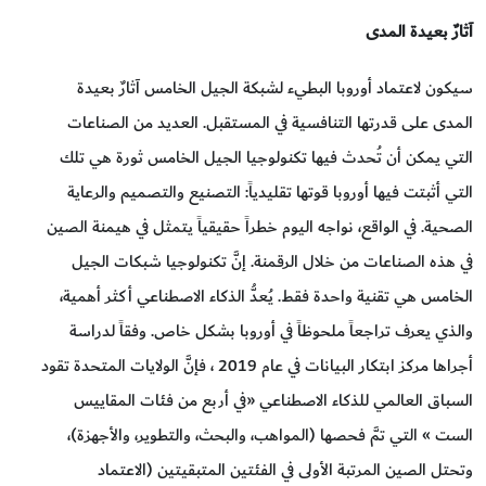
آثارٌ بعيدة المدى
سيكون لاعتماد أوروبا البطيء لشبكة الجيل الخامس آثارٌ بعيدة
المدى على قدرتها التنافسية في المستقبل. العديد من الصناعات
التي يمكن أن تُحدث فيها تكنولوجيا الجيل الخامس ثورة هي تلك
التي أثبتت فيها أوروبا قوتها تقليدياً: التصنيع والتصميم والرعاية
الصحية. في الواقع، نواجه اليوم خطراً حقيقياً يتمثل في هيمنة الصين
في هذه الصناعات من خلال الرقمنة. إنَّ تكنولوجيا شبكات الجيل
الخامس هي تقنية واحدة فقط. يُعدُّ الذكاء الاصطناعي أكثر أهمية،
والذي يعرف تراجعاً ملحوظاً في أوروبا بشكل خاص. وفقاً لدراسة
أجراها مركز ابتكار البيانات في عام 2019 ، فإنَّ الولايات المتحدة تقود
السباق العالمي للذكاء الاصطناعي «في أربع من فئات المقاييس
الست » التي تمَّ فحصها (المواهب، والبحث، والتطوير، والأجهزة)،
وتحتل الصين المرتبة الأولى في الفئتين المتبقيتين (الاعتماد