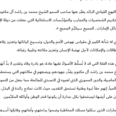
النهج القيادي الرائد يعبِّر عنها صاحب السمو الشيخ محمد بن راشد آل مكتوم
 الإمارات.. الجميع سيكرِّم الجميع ».
ي له شأنه الكبير في مقياس نهوض الأمم والدول، وترسيخ كياناتها وتعزيز رفاهية ش
 الطاقات والإمكانات لأجل نهضة الإنسان وتعزيز مكانته وتلبية رغباته.
ه الفئة التي قد لا تُسلَّط الأضواءُ عليها عادة، هو بادرة وفاء وتقدير لا بدَّ أنها
محمد بن راشد آل مكتوم، يقدِّر جهودهم، ويضعهم في مكانتهم التي يستحقونه
 الماضية، والدور المحوري الذي لعبوه في التصدي للجائحة، مما جعل من النموذ
عالمياً. إنهم حقاً ثروة وطنية تستحق التقدير، حيث كانت نماذج رائدة في الب
 على أرضها، ليستحقوا بكل جدارة أن يكونوا فخر الوطن وأوائله المكرَّمين.
الإمارات، الذين سلكوا مسلك المخاطرة وضحوا براحتهم، وأمانهم، وفارقوا أسر