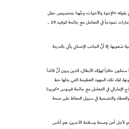
 بقوله: «الإخوة والأخوات، وجَّهنا بتخصيص حفل
أوائل الإمارات هذا العام لتكريم الشخصيات والتجارب والمؤسَّسات الاستثنائية التي جعلت من دولة الإمارات نموذجاً في التعامل مع جائحة كوفيد 19 ..
عوبها. إلا أنَّ الجانب الإنساني يأتي بالدرجة
 ستكون حافزاً لهؤلاء الأبطال، الذين يرون أنَّ قائداً
ا، لقاء تلك الجهود العظيمة التي بذلها خط
ج الإماراتي في التعامل مع جائحة فيروس «كورونا
ذل والعطاء والتضحية في سبيل الحفاظ على صحة
هم، لأجل أمن وصحة وسلامة الآخرين، هم أناس