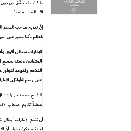
ما كانت لتتحقَّق من دون ع
الأساليب العلمية.
إنَّ تكريم صاحب السمو ال
للعالم بأننا نسير على الن
الإمارات ستظل أقوى وأ
المتفانين ونعتز بجميع ا
التلاحم والتوحد لتجاوز ه
على وسم #أوائل_الإمارا
الشيخ محمد بن راشد آل 
معلناً تكريم أصحاب الإن
أن تضع الإمارات أبطال خ
قيادة مبتكِرة تعرف أنَّ الأو