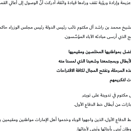
زيمة وإرادة ورؤية تقف وراءها قيادة واثقة، أدركت أنَّ الوصول إلى أعالي القمم
شيخ محمد بن راشد آل مكتوم نائب رئيس الدولة رئيس مجلس الوزراء حاكم دبي
هج الذي أرسى مبادئه الآباء المؤسِّسون.
فضل بمواطنيها المخلصين ومقيميها
لأبطال وبمجتمعنا وشعبنا الذي لمسنا منه
ذه المرحلة، ونفتح المجال لكافة الاقتراحات
ت لتكريمهم
مكتوم في تدوينة على تويتر
جازات من أبطال خط الدفاع الأول.
ط الدفاع الأول، الذين واجهوا الوباء وخدموا أهل الإمارات مواطنين ومقيمي
طان تُبنى بأبنائها وتَبني لأبنائها.