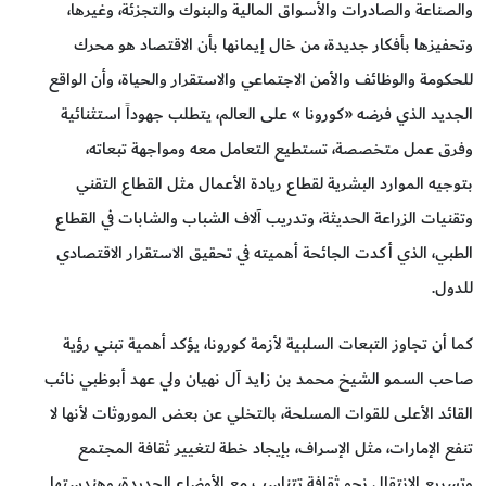
والصناعة والصادرات والأسواق المالية والبنوك والتجزئة، وغيرها،
وتحفيزها بأفكار جديدة، من خال إيمانها بأن الاقتصاد هو محرك
للحكومة والوظائف والأمن الاجتماعي والاستقرار والحياة، وأن الواقع
الجديد الذي فرضه «كورونا » على العالم، يتطلب جهوداً استثنائية
وفرق عمل متخصصة، تستطيع التعامل معه ومواجهة تبعاته،
بتوجيه الموارد البشرية لقطاع ريادة الأعمال مثل القطاع التقني
وتقنيات الزراعة الحديثة، وتدريب آلاف الشباب والشابات في القطاع
الطبي، الذي أكدت الجائحة أهميته في تحقيق الاستقرار الاقتصادي
للدول.
كما أن تجاوز التبعات السلبية لأزمة كورونا، يؤكد أهمية تبني رؤية
صاحب السمو الشيخ محمد بن زايد آل نهيان ولي عهد أبوظبي نائب
القائد الأعلى للقوات المسلحة، بالتخلي عن بعض الموروثات لأنها لا
تنفع الإمارات، مثل الإسراف، بإيجاد خطة لتغيير ثقافة المجتمع
وتسريع الانتقال نحو ثقافة تتناسب مع الأوضاع الجديدة، وهندستها