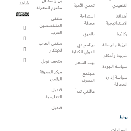
بن راشد آل
شاهد
التنفيذي
تحدي الأمية
مكتوم للمعرفة
أهدافنا
استراحة
ملتقى
الاستراتيجية
معرفة
المتخصصين
العرب
ركائزنا
بالعربي
ملتقى العرب
الرؤية والرسالة
برنامج دبي
للابتكار
الدولي للكتابة
شروط وأحكام
متحف نوبل
بيت الشعر
سياسة الجودة
مركز المعرفة
مجتمع
سياسة إدارة
الرقمي
المعرفة
المعرفة
قنديل
عائلتي تقرأ‎
التعليمية
قنديل
روابط
الفعاليات