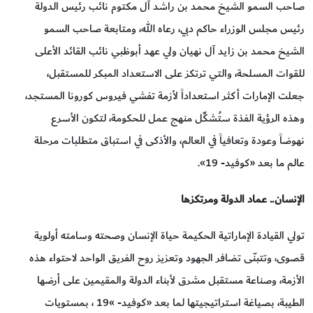
صاحب السمو الشيخ محمد بن راشد آل مكتوم نائب رئيس الدولة
رئيس مجلس الوزراء حاكم دبي، رعاه الله، ومتابعة صاحب السمو
الشيخ محمد بن زايد آل نهيان ولي عهد أبوظبي نائب القائد الأعلى
للقوات المسلحة، والتي ترتكز على الاستعداد المبكر للمستقبل،
جعلت الإمارات أكثر استعداداً لأزمة تفشي فيروس كورونا المستجد،
وهذه الرؤية الفذة ستُشكِّل منهج عمل للحكومة، لتكون الأسرع
نهوضاً وعودة وتعافياً في العالم، والأذكى في استباق متطلبات مرحلة
عالم ما بعد «كوفيد- 19».
الإنسان.. عماد الدولة ومرتكزها
تولي القيادة الإماراتية الحكيمة حياة الإنسان وصحته وسامته أولوية
قصوى، وتتبنّى تضافر الجهود وتعزيز روح الفريق الواحد لاحتواء هذه
الأزمة، وصناعة مستقبل مشرق لأبناء الدولة والمقيمين على أرضها
الطيبة، بصياغة استراتيجيتها لما بعد «كوفيد- »19 ، بمستويات