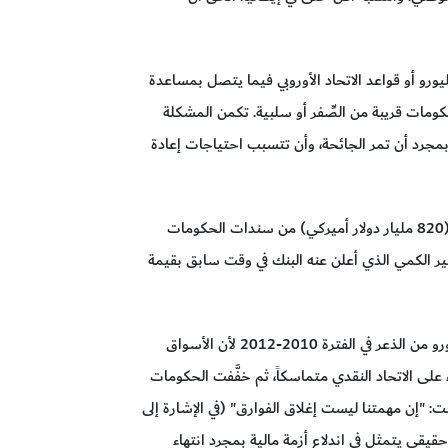
يورو أو قواعد الاتحاد الأوروبي فيما يتصل بمساعدة
مات قريبة من الصِّفر أو سلبية. تكمن المشكلة
 بمجرد أن تمر الجائحة، وأن تتسبب احتياجات إعادة
بشراء ما لا يقل عن 750 مليار يورو (820 مليار دولار أميركي) من سندات الحكومات
ر الكمي الذي أعلن عنه البنك في وقت سابق بقيمة
لكن منطقة اليورو تظل تشكل صرحاً غير مستقر، وهي لم تعلق ميلها إلى التقشف إلا بشكل مؤقت. لقد نجت منطقة اليورو من الذعر في الفترة 2010-2012 لأن الأسواق
ء على الاتحاد النقدي متماسكاً، ثم خفَّفت الحكومات
 "إن مهمتنا ليست إغلاق الفوارق" (في الإشارة إلى
 حقيقي يتمثل في اندلاع أزمة مالية بمجرد انتهاء