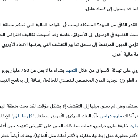
لما قد يتحول إلى كساد هائل.
لقدر الكافي من الجهد؟ المشكلة ليست في القواعد المالية التي تحكم منطقة ال
ليست القضية في الوصول إلى الأسواق، خاصة وقد أصبحت تكاليف اقتراض الحكو
تؤدي الديون المرتفعة إلى سحق تدابير التقشف التي يفرضها الاتحاد الأوروبي
ة مالية أخرى.
وروبي على تهدئة الأسواق من خلال
التعهد
ء الطوارئ الجديد المرن المخصص للتصدي للجائحة، إضافة إلى برنامج التيسي
بي آنذاك
ماريو دراجي
بأنَّ البنك المركزي الأوروبي سيفعل "
كل ما يلزم
" للإبقا
ارد
، خليفة ماريو دراجي، عملت منذ ذلك الحين على تقويض تعهده حين أعلنت:
أكثر خطورة، مثل إيطاليا، مقارنة بالأكثر أمانا، مثل ألمانيا). وهناك أيضاً خطر