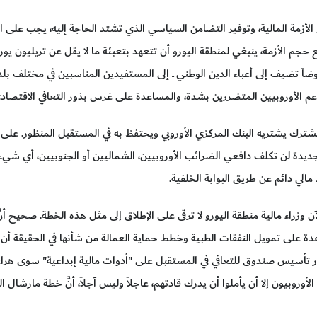
الأزمة المالية، وتوفير التضامن السياسي الذي تشتد الحاجة إليه، يجب على ا
وضاً تضيف إلى أعباء الدين الوطني ــ إلى المستفيدين المناسبين في مختلف بلد
دعم الأوروبيين المتضررين بشدة، والمساعدة على غرس بذور التعافي الاقتصادي
رك يشتريه البنك المركزي الأوروبي ويحتفظ به في المستقبل المنظور. على 
ديدة لن تكلف دافعي الضرائب الأوروبيين، الشماليين أو الجنوبيين، أي شيء
الي دائم عن طريق البوابة الخلفية.
 الآن وزراء مالية منطقة اليورو لا ترقى على الإطلاق إلى مثل هذه الخطة. صحي
عدة على تمويل النفقات الطبية وخطط حماية العمالة من شأنها في الحقيقة أن 
ر تأسيس صندوق للتعافي في المستقبل على "أدوات مالية إبداعية" سوى هراء لا
روبيون إلا أن يأملوا أن يدرك قادتهم، عاجلاً وليس آجلاً، أنَّ خطة مارشال ال