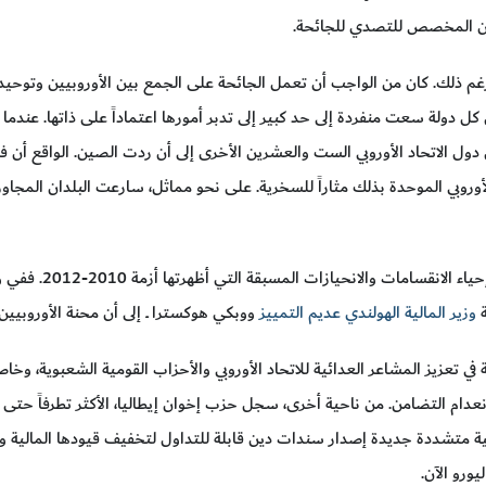
مرن المخصص للتصدي للجائحة.
غم ذلك. كان من الواجب أن تعمل الجائحة على الجمع بين الأوروبيين وتوحيد
 كل دولة سعت منفردة إلى حد كبير إلى تدبر أمورها اعتماداً على ذاتها. عندما
دول الاتحاد الأوروبي الست والعشرين الأخرى إلى أن ردت الصين. الواقع أن ف
روبي الموحدة بذلك مثاراً للسخرية. على نحو مماثل، سارعت البلدان المجاور
الأسوأ من هذا أن أ
ة
وزير المالية الهولندي عديم التمييز
ووبكي هوكسترا ــ إلى أن محنة الأوروبيي
تعزيز المشاعر العدائية للاتحاد الأوروبي والأحزاب القومية الشعبوية، وخاصة
اء انعدام التضامن. من ناحية أخرى، سجل حزب إخوان إيطاليا، الأكثر تطرفاً حت
ة متشددة جديدة إصدار سندات دين قابلة للتداول لتخفيف قيودها المالية وال
يورو الآن.