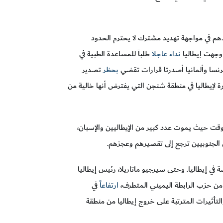
هم في مواجهة تهديد مشترك لا يحترم الحدود
 وجهت إيطاليا
نداءً عاجلا
ً طلباً للمساعدة الطبية في
رنسا وألمانيا أصدرتا قرارات تقضي
بحظر
تصدير
ة لإيطاليا في منطقة شنجن التي يفترض أنها خالية من
زمة كوفيد-19 أعادت إحياء الانقسامات والانحيازات المسبقة التي أظهرتها أزمة 2010-2012. ففي وقت حيث يموت عدد كبير من الإيطاليين والإسبان،
ن الجنوبيين ترجع إلى تقصيرهم وعجزهم.
 في إيطاليا. وحتى سيرجيو ماتاريلا، رئيس إيطاليا
ى من حزب الرابطة اليميني المتطرف،
ارتفاعا
ً في
تأثيرات المترتبة على خروج إيطاليا من منطقة