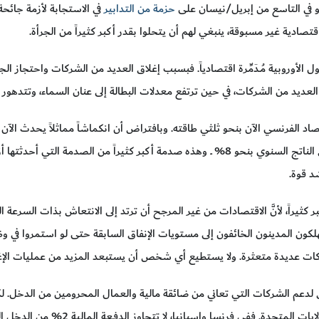
يورو في التاسع من إبريل/نيسان على
حزمة من التدابير
 الأوروبية مُـدَمِّرة اقتصادياً. فبسبب إغلاق العديد من الشركات واحتجاز الجمي
لعديد من الشركات، في حين ترتفع معدلات البطالة إلى عنان السماء، وتتدهور 
د الفرنسي الآن بنحو ثلثي طاقته. وبافتراض أن انكماشاً مماثلاً يحدث الآن في م
د قوة.
بر كثيراً، لأنَّ الاقتصادات من غير المرجح أن ترتد إلى الانتعاش بذات السر
كون المدينون الخائفون إلى مستويات الإنفاق السابقة حتى لو استمروا في وظائ
 شركات عديدة متعثرة. ولا يستطيع أي شخص أن يستبعد المزيد من عمليات الإغل
 لدعم الشركات التي تعاني من ضائقة مالية والعمال المحرومين من الدخل. ل
كما فعلت اليابان، والمملكة المتحدة، والو