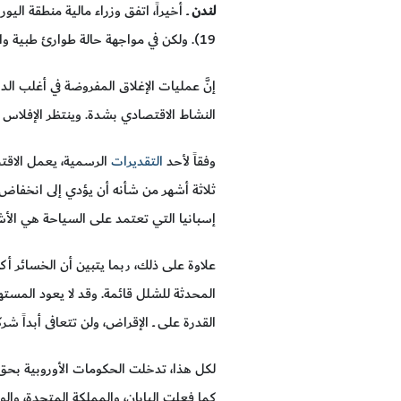
لندن
ــ أخيراً، اتفق وزراء مالية منطقة ال
19). ولكن في مواجهة حالة طوارئ طبية واقتصادية غير مسبوقة، ينبغي لهم أن يتحلوا بقدر أكبر كثيراً من الجرأة.
إنَّ عمليات الإغلاق المفروضة في أغلب الدول
النشاط الاقتصادي بشدة. وينتظر الإفلاس ا
وفقاً لأحد
التقديرات
الرسمية، يعمل الاقتصا
إسبانيا التي تعتمد على السياحة هي الأش
علاوة على ذلك، ربما يتبين أن الخسائر أك
المحدثة للشلل قائمة. وقد لا يعود المستهل
القدرة على ــ الإقراض، ولن تتعافى أبداً
لكل هذا، تدخلت الحكومات الأوروبية بحق