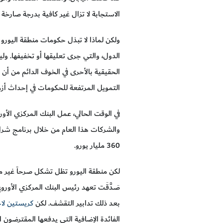
الاستجابة لا تزال غير كافية بدرجة صارخة 
ولكن لماذا لا تبذل حكومات منطقة اليورو ا
الدول، والتي جرى تعليقها أو تخفيفها. و
الحقيقية بالأحرى في الخوف الدائم من أن 
التمويل المرتفعة للحكومات في إحداث أزم
في الوقت الحالي، عمل البنك المركزي الأ
والشركات هذا العام من خلال برنامج شرا
360 مليار يورو.
صَـدَّقَـت تعهد رئيس البنك المركزي الأورو
بعد ذلك تدابير التقشف. لكن
كريستين لاج
الفائدة الإضافية التي يدفعها المقترضون ال