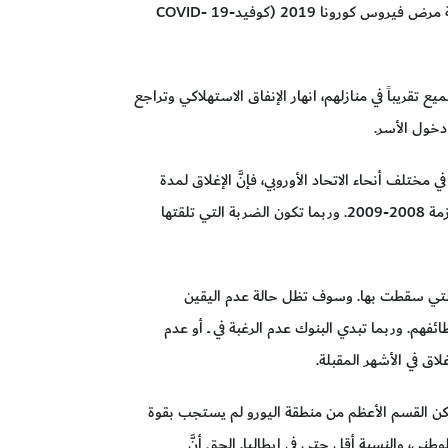
في الاستجابة لأزمة جائحة مرض فيروس كورونا 2019 (كوفيد-19 COVID-
ع تقريباً في منازلهم، انهار الإنفاق الاستهلاكي وتراجع
دخول الأسر.
ختلف أنحاء الاتحاد الأوروبي، فإنَّ الإغلاق لمدة
ثلاثة أشهر من شأنه أن يؤدي إلى انخفاض الناتج السنوي بنحو 8% ــ وهذه صدمة أكبر كثيراً من الصدمة التي أحدثتها أزمة 2008-2009. وربما تكون الضربة التي تلقتها
عة التي سقطت بها. وسوف تظل حالة عدم اليقين
فهم. وربما تبدي البنوك عدم الرغبة في ــ أو عدم
اق في الأشهر المقبلة.
كن القسم الأعظم من منطقة اليورو لم يستجب بقوة
لايات المتحدة. ففي فرنسا وإسبانيا، لا تتجاوز الدفـعة المالية 2% من الدخل الوطني، والنسبة أقل حتى في إيطاليا. الحق أنَّ