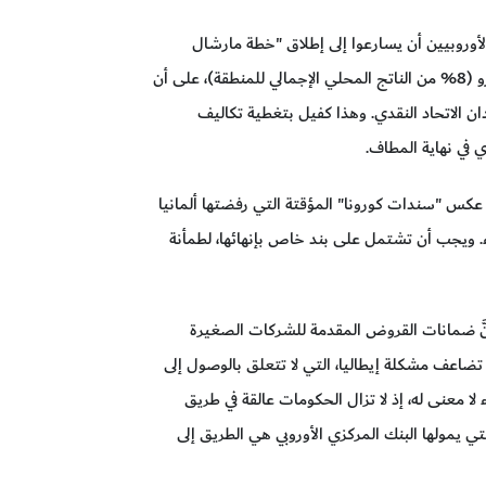
لأوروبيين أن يسارعوا إلى إطلاق "خطة مارشال
للتصدي لجائحة كوفيد-19". وبما يتفق مع حجم الأزمة، ينبغي لمنطقة اليورو أن تتعهد بتعبئة ما لا يقل عن تريليون يورو (8% من الناتج المحلي الإجمالي للمنطقة)، على أن
ان الاتحاد النقدي. وهذا كفيل بتغطية تكاليف
 في نهاية المطاف.
عكس "سندات كورونا" المؤقتة التي رفضتها ألمانيا
. ويجب أن تشتمل على بند خاص بإنهائها، لطمأنة
ح أنَّ ضمانات القروض المقدمة للشركات الصغيرة
تضاعف مشكلة إيطاليا، التي لا تتعلق بالوصول إلى
 معنى له، إذ لا تزال الحكومات عالقة في طريق
تي يمولها البنك المركزي الأوروبي هي الطريق إلى