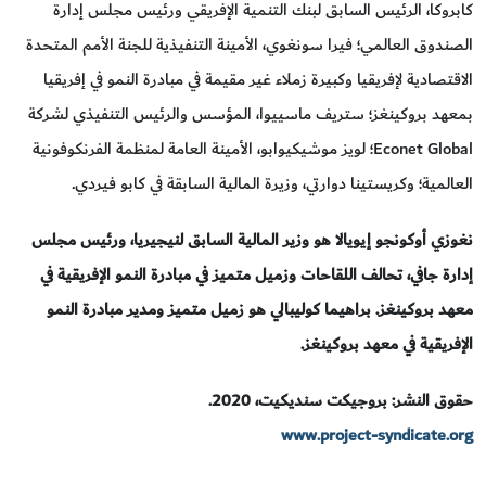
كابروكا، الرئيس السابق لبنك التنمية الإفريقي ورئيس مجلس إدارة
الصندوق العالمي؛ فيرا سونغوي، الأمينة التنفيذية للجنة الأمم المتحدة
الاقتصادية لإفريقيا وكبيرة زملاء غير مقيمة في مبادرة النمو في إفريقيا
بمعهد بروكينغز؛ ستريف ماسييوا، المؤسس والرئيس التنفيذي لشركة
Econet Global؛ لويز موشيكيوابو، الأمينة العامة لمنظمة الفرنكوفونية
العالمية؛ وكريستينا دوارتي، وزيرة المالية السابقة في كابو فيردي
.
نغوزي أوكونجو إيويالا هو وزير المالية السابق لنيجيريا، ورئيس مجلس
إدارة جافي، تحالف اللقاحات وزميل متميز في مبادرة النمو الإفريقية في
معهد بروكينغز. براهيما كوليبالي هو زميل متميز ومدير مبادرة النمو
الإفريقية في معهد بروكينغز.
حقوق النشر: بروجيكت سنديكيت، 2020.
www.project-syndicate.org