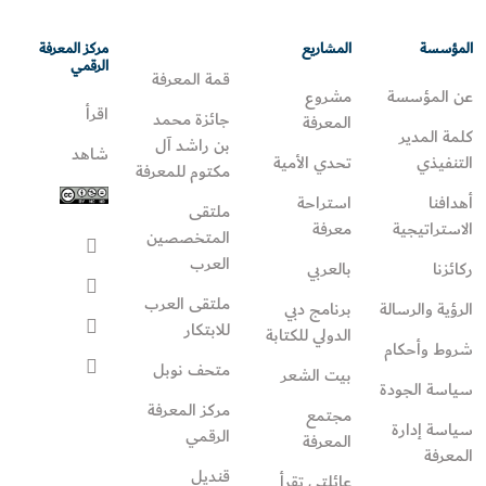
المؤسسة
المشاريع
مركز المعرفة
الرقمي
قمة المعرفة
عن المؤسسة
مشروع
اقرأ
جائزة محمد
المعرفة
كلمة المدير
بن راشد آل
شاهد
التنفيذي
تحدي الأمية
مكتوم للمعرفة
أهدافنا
استراحة
ملتقى
الاستراتيجية
معرفة
المتخصصين
العرب
ركائزنا
بالعربي
ملتقى العرب
الرؤية والرسالة
برنامج دبي
للابتكار
الدولي للكتابة
شروط وأحكام
متحف نوبل
بيت الشعر
سياسة الجودة
مركز المعرفة
مجتمع
سياسة إدارة
الرقمي
المعرفة
المعرفة
قنديل
عائلتي تقرأ‎