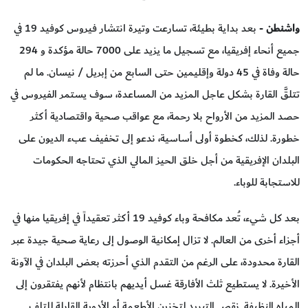
واشنطن
- بعد بداية بطيئة، تسارعت وتيرة انتشار فيروس كوفيد 19 في
جميع أنحاء إفريقيا، مع تسجيل ما يزيد على 7000 حالة مؤكدة و 294
حالة وفاة في 45 دولة وإقليمين حتى السابع من إبريل / نيسان. ما لم
تتلقَّ القارة بشكل عاجل المزيد من المساعدة، سوف يستمر الفيروس في
حصد المزيد من الأرواح بلا رحمة، مع عواقب صحية واقتصادية أكثر
خطورة. لذلك، كخطوة أولى أساسية، ندعو إلى تخفيف عبء الديون على
البلدان الإفريقية من أجل خلق الحيز المالي الذي تحتاجه الحكومات
للاستجابة للوباء.
بعد كل شيء، تُعد مكافحة وباء كوفيد 19 أكثر تعقيداً في إفريقيا منها في
أجزاء أخرى من العالم. لا تزال إمكانية الوصول إلى رعاية صحية جيدة عبر
القارة محدودة، على الرغم من التقدم الذي أحرزته بعض البلدان في الآونة
الأخيرة. لا يستطيع ثلث الأفارقة غسل أيديهم بانتظام لأنهم يفتقرون إلى
المياه النظيفة. نقص التبريد لتخزين الأطعمة أو الأدوية القابلة للتلف