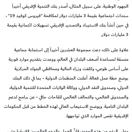
الجهود الوطنية. على سبيل المثال، أصدر بنك التنمية الإفريقي أخيراً
سندات اجتماعية بقيمة 3 مليارات دولار لمكافحة "فيروس كوفيد 19" ،
في حين أنشأ بنك الاستيراد والتصدير الإفريقي تسهيلات ائتمانية بقيمة
3 مليارات دولار.
علاوة على ذلك، دعت مجموعة العشرين أخيراً إلى استجابة جماعية
منسقة لمساعدة أضعف البلدان في العالم، ووعدت بتقديم موارد فورية
على أساس طوعي، وكلفت وزراء المالية ومحافظي البنوك المركزية
بوضع خطة عمل فعالة. أعلنت المنظمات الدولية - بما في ذلك البنك
الدولي، وصندوق النقد الدولي، ووكالة الولايات المتحدة للتنمية الدولية،
والصندوق العالمي، والتحالف العالمي للقاحات جافي - عن برامج لدعم
البلدان النامية. ويوضح الاستيعاب العالي لهذه الخطط من قبل الحكومات
الإفريقية نقص الموارد الذي تواجهها.
وعلى الرغم من هذه الجهود، فإنَّ العمل والدعم العالميين لإفريقيا حتى