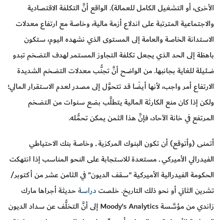
الأخرى، أو التشغيل الكامل للعمالة). الواقع أنَّ التكلفة الاقتصادية
والاجتماعية المترتبة على اندلاع أزمة مالية، وخاصة مع ارتفاع معدلات
الاستدانة الخاصة والعامة إلى المستوى الذي نشهده اليوم، ستكون
باهظة إلى الحد الذي يجعل تكلفة التجاوز المستمر لهدف التضخم تبدو
ضئيلة للغاية بجانبها. من الواضح أنَّ تجنُّب معدلات التضخم الشديدة
الارتفاع أمر واجب، لأنها أيضًا قد تتحوَّل إلى مصدر لعدم الاستقرار المالي؛
ولكن إذا كان منع الكارثة المالية يتطلَّب بضع سنوات من التضخم
المرتفع في خانة الآحاد، فإنَّ هذا الثمن يمكن تحمُّله.
أتمنى (وأتوقع) أن تكون البنوك المركزية ــ وخاصة بنك الاحتياطي
الفيدرالي الأميركي ــ مستعدة للاستجابة على النحو المناسب إذا انتهكت
الحكومة الفيدرالية الأميركية "سقف الديون" في الثامن عشر من أكتوبر/
تشرين الثاني أو نحو ذلك التاريخ. خلصت
دراسة
حديثة أجراها مارك
زاندي من مؤسَّسة Moody’s Analytics إلى أنَّ التخلُّف عن سداد الديون