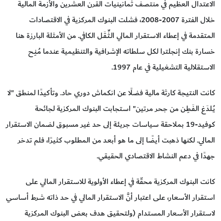
الاعتدال العظيم في منتصف ثمانينيات القرن العشرين والأزمة المالية
خلال الفترة 2007-2008، فشلت البنوك المركزية في الاقتصادات
المتقدمة في إعطاء الاستقرار المالي الـثِّـقَـل الكافي. من الأمثلة البارزة هنا
خسارة بنك إنجلترا لكل سلطاته الإشرافية والتنظيمية عندما مُـنِـح
الاستقلالية التشغيلية في عام 1997.
كانت النتيجة كارثة مالية فضلًا عن انكماش دوري حاد. وتأكيدًا لمنطق "لا
يُـلدَغ الـفَـطِـن من جحر مرتين" استجابت البنوك المركزية لجائحة
كوفيد-19 بملاحقة سياسات جريئة إلى حد غير مسبوق لضمان الاستقرار
المالي. لكنها ذهبت أيضًا إلى ما هو أبعد من المطلوب كثيرًا، فلم تدخر
جهدًا في دعم النشاط الاقتصادي الحقيقي.
كانت البنوك المركزية محقّة في إعطاء الأولوية للاستقرار المالي على
استقرار الأسعار، على اعتبار أنَّ الاستقرار المالي في حد ذاته شرط أساسي
لاستقرار الأسعار المستدام (ولتحقيق هدف بعض البنوك المركزية