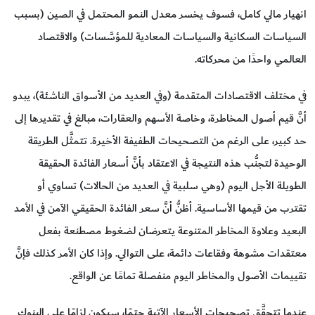
انهيار مالي كامل، فسوف يخسر معدل النمو المحتمل في الصين (بسبب
السياسات السكانية والسياسات المعادية للمؤسَّسات) والاقتصاد
العالمي واحدًا من محركاته.
في مختلف الاقتصادات المتقدمة (وفي العديد من الأسواق الناشئة)، يبدو
أنَّ قيم أصول المخاطرة، وخاصة الأسهم والعقارات، مبالغ في تقديرها إلى
حد كبير، على الرغم من التصحيحات الطفيفة الأخيرة. تتمثَّل الطريقة
الوحيدة لتجنُّب هذه النتيجة في الاعتقاد بأنَّ أسعار الفائدة الحقيقة
الطويلة الأجل اليوم (وهي سلبية في العديد من الحالات) تساوي أو
تقترب من قيمها الأساسية. أظنُّ أنَّ سعر الفائدة الحقيقي الآمن في الأمد
البعيد وعلاوة المخاطر المتنوعة يتعرضان لضغوط مصطنعة بفعل
معتقدات مشوهة وفقاعات دائمة، على التوالي. وإذا كان الأمر كذلك فإنَّ
تقييمات الأصول والمخاطر اليوم منفصلة تمامًا عن الواقع.
عندما تتحقَّق تصحيحات الأسعار الآتية حتمًا، سيكون لزامًا على البنوك