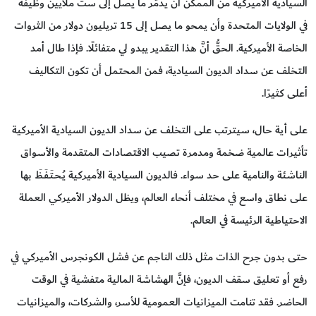
السيادية الأميركية من الممكن أن يدمِّر ما يصل إلى ست ملايين وظيفة
في الولايات المتحدة وأن يمحو ما يصل إلى 15 تريليون دولار من الثروات
الخاصة الأميركية. الحقُّ أنَّ هذا التقدير يبدو لي متفائلًا. فإذا طال أمد
التخلف عن سداد الديون السيادية، فمن المحتمل أن تكون التكاليف
أعلى كثيرًا.
على أية حال، سيترتب على التخلف عن سداد الديون السيادية الأميركية
تأثيرات عالمية ضخمة ومدمرة تصيب الاقتصادات المتقدمة والأسواق
الناشئة والنامية على حد سواء. فالديون السيادية الأميركية يُـحـتَـفَـظَ بها
على نطاق واسع في مختلف أنحاء العالم، ويظل الدولار الأميركي العملة
الاحتياطية الرئيسة في العالم.
حتى بدون جرح الذات مثل ذلك الناجم عن فشل الكونجرس الأميركي في
رفع أو تعليق سقف الديون، فإنَّ الهشاشة المالية متفشية في الوقت
الحاضر. فقد تنامت الميزانيات العمومية للأسر، والشركات، والميزانيات