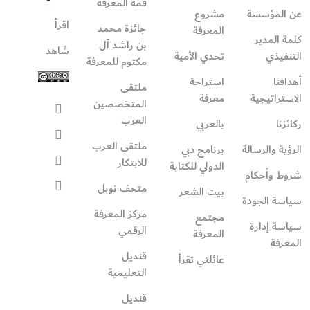
قمة المعرفة
عن المؤسسة
مشروع
اقرأ
جائزة محمد
المعرفة
كلمة المدير
بن راشد آل
شاهد
التنفيذي
تحدي الأمية
مكتوم للمعرفة
أهدافنا
استراحة
ملتقى
الاستراتيجية
معرفة
المتخصصين
العرب
ركائزنا
بالعربي
ملتقى العرب
الرؤية والرسالة
برنامج دبي
للابتكار
الدولي للكتابة
شروط وأحكام
متحف نوبل
بيت الشعر
سياسة الجودة
مركز المعرفة
مجتمع
سياسة إدارة
الرقمي
المعرفة
المعرفة
قنديل
عائلتي تقرأ‎
التعليمية
قنديل