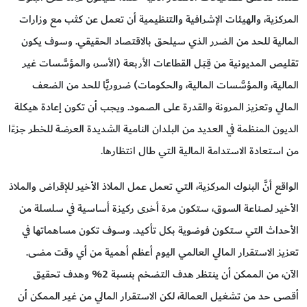
المركزية، والهيئات الإشرافية والتنظيمية أن تعمل عن كثب مع وزارات
المالية للحد من الضرر الذي سيلحق بالاقتصاد الحقيقي. وسوف يكون
تقليص المديونية من قِـبَـل القطاعات الأربعة (الأسر، والمؤسَّسات غير
المالية، والمؤسَّسات المالية، والحكومات) ضروريًّا للحد من الضعف
المالي وتعزيز المرونة والقدرة على الصمود. ويجب أن تكون إعادة هيكلة
الديون المنظمة في العديد من البلدان النامية الشديدة العرضة للخطر جزءًا
من استعادة الاستدامة المالية التي طال انتظارها.
الواقع أنَّ البنوك المركزية، التي تعمل عمل الملاذ الأخير للإقراض والملاذ
الأخير لصناعة السوق، ستكون مرة أخرى ركيزة أساسية في سلسلة من
الأحداث التي ستكون فوضوية بكل تأكيد. وسوف تكون مساهماتها في
تعزيز الاستقرار المالي العالمي اليوم أعظم أهمية من أي وقت مضى.
الآن، من الممكن أن ينتظر هدف التضخم بنسبة 2% وهدف تحقيق
أقصى حد من تشغيل العمالة، لكن الاستقرار المالي من غير الممكن أن