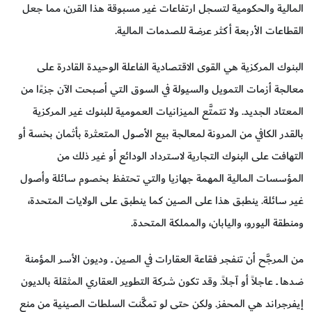
المالية والحكومية لتسجل ارتفاعات غير مسبوقة هذا القرن، مما جعل
القطاعات الأربعة أكثر عرضة للصدمات المالية.
البنوك المركزية هي القوى الاقتصادية الفاعلة الوحيدة القادرة على
معالجة أزمات التمويل والسيولة في السوق التي أصبحت الآن جزءًا من
المعتاد الجديد. ولا تتمتَّع الميزانيات العمومية للبنوك غير المركزية
بالقدر الكافي من المرونة لمعالجة بيع الأصول المتعثرة بأثمان بخسة أو
التهافت على البنوك التجارية لاسترداد الودائع أو غير ذلك من
المؤسسات المالية المهمة جهازيا والتي تحتفظ بخصوم سائلة وأصول
غير سائلة. ينطبق هذا على الصين كما ينطبق على الولايات المتحدة،
ومنطقة اليورو، واليابان، والمملكة المتحدة.
من المرجَّح أن تنفجر فقاعة العقارات في الصين ــ وديون الأسر المؤمنة
ضدها ــ عاجلاً أو آجلاً. وقد تكون شركة التطوير العقاري المثقلة بالديون
إيفرجراند هي المحفز. ولكن حتى لو تمكَّنت السلطات الصينية من منع