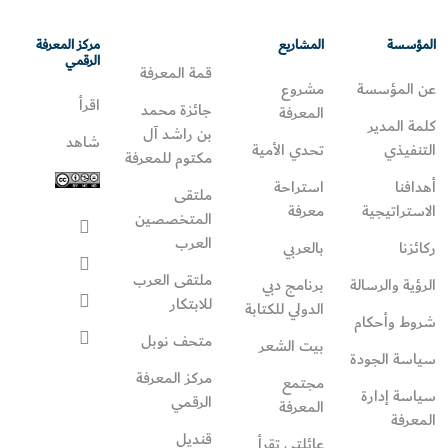
المؤسسة
المشاريع
مركز المعرفة
الرقمي
قمة المعرفة
عن المؤسسة
مشروع
اقرأ
جائزة محمد
المعرفة
كلمة المدير
بن راشد آل
شاهد
التنفيذي
تحدي الأمية
مكتوم للمعرفة
أهدافنا
استراحة
ملتقى
الاستراتيجية
معرفة
المتخصصين
العرب
ركائزنا
بالعربي
ملتقى العرب
الرؤية والرسالة
برنامج دبي
للابتكار
الدولي للكتابة
شروط وأحكام
متحف نوبل
بيت الشعر
سياسة الجودة
مركز المعرفة
مجتمع
سياسة إدارة
الرقمي
المعرفة
المعرفة
قنديل
عائلتي تقرأ‎