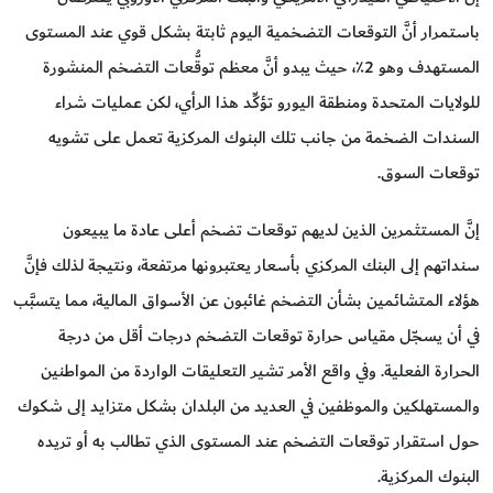
باستمرار أنَّ التوقعات التضخمية اليوم ثابتة بشكل قوي عند المستوى
المستهدف وهو 2٪، حيث يبدو أنَّ معظم توقُّعات التضخم المنشورة
للولايات المتحدة ومنطقة اليورو تؤكِّد هذا الرأي، لكن عمليات شراء
السندات الضخمة من جانب تلك البنوك المركزية تعمل على تشويه
توقعات السوق.
إنَّ المستثمرين الذين لديهم توقعات تضخم أعلى عادة ما يبيعون
سنداتهم إلى البنك المركزي بأسعار يعتبرونها مرتفعة، ونتيجة لذلك فإنَّ
هؤلاء المتشائمين بشأن التضخم غائبون عن الأسواق المالية، مما يتسبَّب
في أن يسجّل مقياس حرارة توقعات التضخم درجات أقل من درجة
الحرارة الفعلية. وفي واقع الأمر تشير التعليقات الواردة من المواطنين
والمستهلكين والموظفين في العديد من البلدان بشكل متزايد إلى شكوك
حول استقرار توقعات التضخم عند المستوى الذي تطالب به أو تريده
البنوك المركزية.