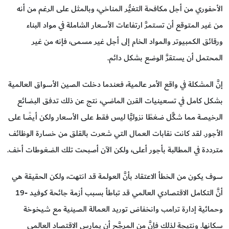
الأحفوري من أجل مكافحة التغيُّر المناخي، وبالمثل على الرغم من أنه
من غير المتوقع أن تستمرَّ ارتفاعات الأسعار الشاملة في مواد البناء
ورقائق الكمبيوتر والمواد الخام إلى أجل غير مسمى، فإنه من غير
المحتمل أن يستقرَّ الوضع بشكل دائم.
إنَّ المشكلة في واقع الأمر عالمية، فعندما دخلت الصين الأسواق العالمية
بشكل كامل في تسعينيات القرن الماضي، نتج عن ذلك تدفق البضائع
الرخيصة مما شكَّل ضغطًا نزوليًّا ليس فقط على الأسعار ولكن أيضًا على
الأجور. لقد كانت نقابات العمال التي شعرت بالقلق من خسارة الوظائف
مترددة في المطالبة بأجور أعلى، ولكن الآن أصبحت تلك الضغوطات أخف.
سوف يكون من الخطأ الاعتقاد بأنَّ العولمة قد انتهت، ولكن الحقيقة هي
أنَّ التكامل الاقتصادي العالمي قد تباطأ بسبب أزمة جائحة كوفيد -19
وحمائية إدارة ترامب وانخفاض توريد العمالة الصينية مع شيخوخة
سكانها. ونتيجة لذلك فإنَّ من المرجَّح أن يمارس الاقتصاد العالمي