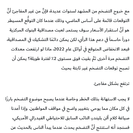
مع خروج التضخم من المشهد لسنوات عديدة، فإنَّ من غير المفاجئ أنَّ
التوقعات قائمة على أساس الماضي، وذلك عندما كان التوقُّع المسيطر
هو أنَّ استقرار الأسعار سوف يستمر. لعبت مصداقية البنوك المركزية
دوراً حاسماً في دعم هذا الرأي، لكن يمكن دائمًا التشكيك في المصداقية،
فبعد الانخفاض المتوقع في أوائل عام 2022، ماذا لو ارتفعت معدلات
التضخم مرة أخرى ثمَّ بقيت فوق مستوى 2٪ لفترة طويلة؟ يمكن أن
تصبح توقعات التضخم غير ثابتة بحيث
ترتفع بشكل مفاجئ.
لا يجب الاستهانة بذلك الخطر وخاصة عندما يصبح موضوع التضخم بارزًا
في كل مكان مما يوحي بتغيير واضح في مواقف المواطنين. وإذا أعدنا
صياغة كلام ألن بليندر، النائب السابق للاحتياطي الفيدرالي الأمريكي،
فسنجد أنه استنتج أنَّ التضخم يحدث عندما يبدأ الناس بالحديث عن