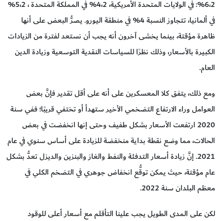
6،2%: في الولايات المتحدة الأمريكية، 4،2% في المملكة المتحدة ، 5،2%
في ألمانيا، تتجاوز النسبة 4% في منطقة اليورو. يصرُّ البعض على أنها
ظاهرة مؤقتة، بينما يخشى آخرون أنه يجب أن نستعد لفترة من الزيادات
الكبيرة بالأسعار، وذلك نظرًا للسياسات النقدية التوسعية وزيادة الدين
العام.
ومع ذلك، يتفق كلا المعسكرين على أنه على أقل تقدير فإنَّ بعض
العوامل وراء الارتفاع التضخمي الأخير ستهدأ أو تختفي قريبًا؛ ففي سنة
2020 ارتفعت الأسعار بشكل طفيف وحتى إنها انخفضت في بعض
الحالات، مما وضع نقطة بداية منخفضة للزيادة على أساس سنوي في عام
2021. إنَّ زيادة أسعار التدفئة والنفط والغاز والبنزين والديزل تعدُّ بشكل
عام مؤقتة، حيث يمكن توقُّع انخفاض جوهري في التضخم الكلي في
معظم البلدان سنة 2022.
لكن على المدى الطويل يجب علينا التأقلم مع أسعار أعلى للوقود