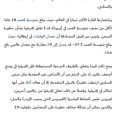
والسكري.
وباعتبارها القارة الأكثر شباباً في العالم، حيث يبلغ
متوسط العمر
18 عامًا
(أقل من نصف متوسط العمر في أوروبا)، قد لا تقلق إفريقيا بشأن خطورة
المرض. وليس من قبيل المصادفة أن
معدل الوفيات
في إيطاليا- حيث
يبلغ متوسط العمر 47.3 - قد
وصل
إلى 9٪، مقارنة مع معدل عالمي بلغ
3.4٪.
ومع ذلك، فيما يتعلق بالظروف الصحية المستبطنة، فإن إفريقيا في وضع
أضعف بكثير. إذ على الرغم من أن الأمراض غير المعدية مثل مرض
السكري ارتبطت تقليديًّا بالدول المتقدمة، إلا أن هناك
أدلة
على أنها
تتكاثر في إفريقيا. وفضلاً عن ذلك، تعاني إفريقيا من حالتين أخريين-
فيروس نقص المناعة البشرية (الفيروس الذي يسبب الإيدز) والسل-
واللذين يمكن أن يشكّلا مخاطر خطيرة على المصابين بـكوفيد-19.