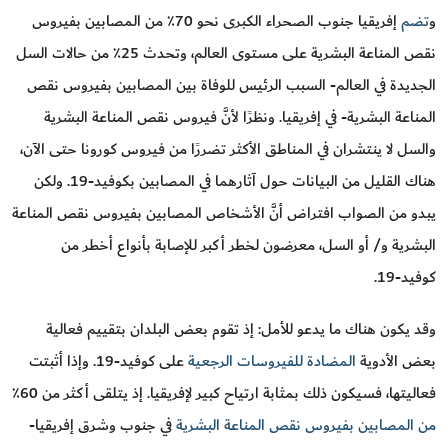
و
تضم
إفريقيا جنوب الصحراء الكبرى نحو 70٪ من المصابين بفيروس
نقص المناعة البشرية على مستوى العالم، وتحدث 25٪ من حالات السل
الجديدة في العالم- السبب الرئيس للوفاة بين المصابين بفيروس نقص
المناعة البشرية- في إفريقيا. ونظرًا لأنَّ فيروس نقص المناعة البشرية
والسل لا ينتشران في المناطق الأكثر تضررًا من فيروس كورونا حتى الآن،
هناك القليل من البيانات حول آثارهما في المصابين بكوفيد-19. ولكن
يبدو من الصواب افتراض أنَّ الأشخاص المصابين بفيروس نقص المناعة
البشرية و/ أو السل، معرضون لخطر أكبر للإصابة بأنواع أخطر من
كوفيد-19.
وقد يكون هناك ما يدعو للأمل: إذ تقوم بعض البلدان بتقييم فعالية
بعض الأدوية
المضادة للفيروسات الرجعية
على كوفيد-19. وإذا أثبتت
فعاليتها، فسيكون ذلك بمثابة ارتياح كبير لإفريقيا. إذ يتلقى أكثر من 60٪
من المصابين بفيروس نقص المناعة البشرية
في جنوب وشرق إفريقيا-