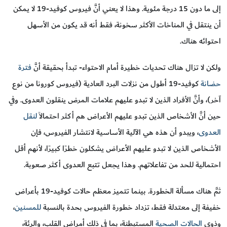
إلى ما دون 15 درجة مئوية. وهذا لا يعني أنَّ فيروس كوفيد-19 لا يمكن
أن ينتقل في المناخات الأكثر سخونة، فقط أنه قد يكون من الأسهل
احتوائه هناك.
ولكن لا تزال هناك تحديات خطيرة أمام الاحتواء- تبدأ بحقيقة أنَّ
فترة
حضانة
كوفيد-19 أطول من نزلات البرد العادية (فيروس كورونا من نوع
آخر)، وأنَّ الأفراد الذين لا تبدو عليهم علامات المرض ينقلون العدوى. وفي
حين أنَّ الأشخاص الذين تبدو عليهم الأعراض هم أكثر احتمالاً
لنقل
العدوى
، ويبدو أن هذه هي الآلية الأساسية لانتشار الفيروس، فإن
الأشخاص الذين لا تبدو عليهم الأعراض يشكلون خطرًا كبيرًا، لأنهم أقل
احتمالية للحد من تفاعلاتهم. وهذا يجعل تتبع العدوى أكثر صعوبة.
ثمَّ هناك مسألة الخطورة. بينما تتميز معظم حالات كوفيد-19 بأعراض
خفيفة إلى معتدلة فقط، تزداد خطورة الفيروس بحدة بالنسبة
للمسنين
،
وذوي
الحالات الصحية
المستبطنة، بما في ذلك أمراض القلب، والرئة،