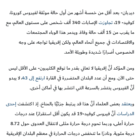
ديربان- بعد أقل من خمسة أشهر من أول حالة موثقة لفيروس كورونا،
كوفيد- 19،
تجاوزت
الإصابات 340 ألف شخص على مستوى العالم، مع
ما يقرب من 15 ألف حالة وفاة. ويدمر هذا الوباء المجتمعات
والاقتصادات في جميع أنحاء العالم، ولكن إفريقيا تواجه، على وجه
الخصوص، أضرارًا شديدة وطويلة الأمد.
ومن المؤكد أنَّ إفريقيا لا تعاني بقدر ما توقع الكثيرون- على الأقل ليس
حتى الآن. ومع أن عدد البلدان المتضررة في القارة
ارتفع إلى 43
، لا يبدو
أنَّ الفيروس ينتشر بالسرعة التي انتشر بها في أماكن أخرى.
و
يعتقد
بعض العلماء أنَّ هذا قد يرتبط جزئيًّا بالمناخ. إذ اكتشفت
إحدى
الدراسات
أنَّ فيروس كوفيد-19 قد يكون أقل استقرارًا عند درجات
حرارة أعلى، وربما تحوم درجة حرارة مثلى لانتقال العدوى حول 8.72
درجة مئوية. ونادرًا ما تنخفض درجات الحرارة في معظم البلدان الإفريقية