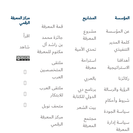
المؤسسة
المشاريع
مركز المعرفة
الرقمي
قمة المعرفة
عن المؤسسة
مشروع
اقرأ
جائزة محمد
المعرفة
كلمة المدير
بن راشد آل
شاهد
التنفيذي
تحدي الأمية
مكتوم للمعرفة
أهدافنا
استراحة
ملتقى
الاستراتيجية
معرفة
المتخصصين
العرب
ركائزنا
بالعربي
ملتقى العرب
الرؤية والرسالة
برنامج دبي
للابتكار
الدولي للكتابة
شروط وأحكام
متحف نوبل
بيت الشعر
سياسة الجودة
مركز المعرفة
مجتمع
سياسة إدارة
الرقمي
المعرفة
المعرفة