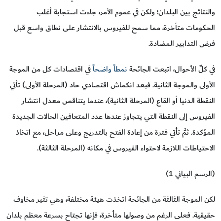
والنتائج بين البلدان؛ ولكن في عموم الأمر، جاءت استجابة أغلب
الحكومات متأخرة، مما سمح للفيروس بالانتشار على نطاق واسع قبل
فرض التدابير المضادة.
في كلِّ الأحوال، اتبعت الجائحة
نمطاً واضحا
ً في اقتصادات كل من الموجة
الأولى والموجة الثانية. فبعد انكماش اقتصادي حاد (المرحلة الأولى) تأتي
النقطة الدنيا أو القاع (المرحلة الثانية)، عندما يتناقص معدل انتشار
الفيروس إلى النقطة التي يتجاوز عندها عدد المتعافين الحالات الجديدة
المؤكدة. ثمَّ تأتي فترة من إعادة الفتح بالتدريج وعلى مراحل، مع اتخاذ
الاحتياطات اللازمة لاحتواء الفيروس في مكانه (المرحلة الثالثة).
(الرسم البياني 1)
لكن الموجة الثالثة من الجائحة اتخذت هيئة مختلفة، وهي تثير مخاوف
حقيقية. فعلى الرغم من وصولها متأخرة، فإنها تجتاح بسرعة معظم بلدان