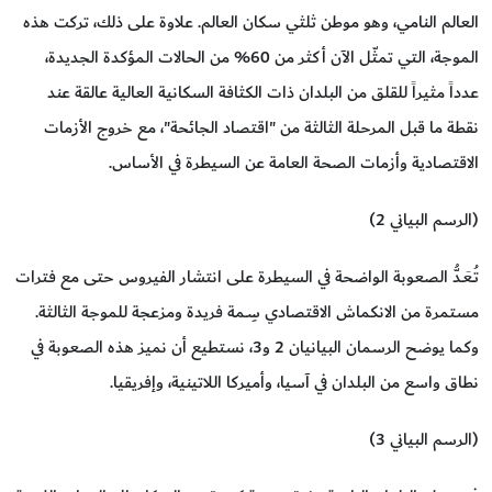
العالم النامي، وهو موطن ثلثي سكان العالم. علاوة على ذلك، تركت هذه
الموجة، التي تمثّل الآن أكثر من 60% من الحالات المؤكدة الجديدة،
عدداً مثيراً للقلق من البلدان ذات الكثافة السكانية العالية عالقة عند
نقطة ما قبل المرحلة الثالثة من "اقتصاد الجائحة"، مع خروج الأزمات
الاقتصادية وأزمات الصحة العامة عن السيطرة في الأساس.
(الرسم البياني 2)
تُـعَـدُّ الصعوبة الواضحة في السيطرة على انتشار الفيروس حتى مع فترات
مستمرة من الانكماش الاقتصادي سِـمة فريدة ومزعجة للموجة الثالثة.
وكما يوضح الرسمان البيانيان 2 و3، نستطيع أن نميز هذه الصعوبة في
نطاق واسع من البلدان في آسيا، وأميركا اللاتينية، وإفريقيا.
(الرسم البياني 3)