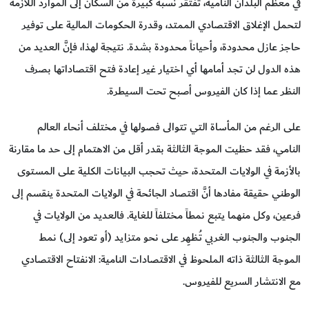
في معظم البلدان النامية، تفتقر نسبة كبيرة من السكان إلى الموارد اللازمة
لتحمل الإغلاق الاقتصادي الممتد، وقدرة الحكومات المالية على توفير
حاجز عازل محدودة، وأحياناً محدودة بشدة. نتيجة لهذا، فإنَّ العديد من
هذه الدول لن تجد أمامها أي اختيار غير إعادة فتح اقتصاداتها بصرف
النظر عما إذا كان الفيروس أصبح تحت السيطرة.
على الرغم من المأساة التي تتوالى فصولها في مختلف أنحاء العالم
النامي، فقد حظيت الموجة الثالثة بقدر أقل من الاهتمام إلى حد ما مقارنة
بالأزمة في الولايات المتحدة، حيث تحجب البيانات الكلية على المستوى
الوطني حقيقة مفادها أنَّ اقتصاد الجائحة في الولايات المتحدة ينقسم إلى
فرعين، وكل منهما يتبع نمطاً مختلفاً للغاية. فالعديد من الولايات في
الجنوب والجنوب الغربي تُـظـهِر على نحو متزايد (أو تعود إلى) نمط
الموجة الثالثة ذاته الملحوظ في الاقتصادات النامية: الانفتاح الاقتصادي
مع الانتشار السريع للفيروس.