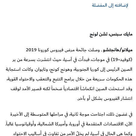
لإضافته إلى المفضلة
مايك سبنس، تشن لونج
ميلانو/هانجتشو
ــ وصلت جائحة مرض فيروس كورونا 2019
(كوفيد-19) في موجات، فبدأت في آسيا، حيث انتشرت بسرعة من بر
الصين الرئيس إلى كوريا الجنوبية، وهونج كونج، وتايوان. وكانت استجابة
هذه الحكومات سريعة من خلال برامج التتبع والتعقب والاحتواء القوية،
وقد استحثت الصين انكماشاً اقتصادياً ضخماً لكنه قصير الأمد لوقف
انتشار الفيروس بشكل أو بآخر.
في غضون ذلك، اجتاحت موجة ثانية، في مراحلها المتوسطة إلى الأخيرة
الآن، الاقتصادات المتقدمة في أوروبا، وأميركا الشمالية، وأوقيانوسيا غالباً.
وكما هي الحال في آسيا، لم يخلُ الأمر من تفاوت في أساليب الاحتواء