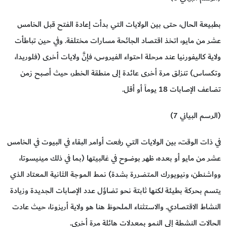
بطبيعة الحال، حتى بين الولايات التي بدأت إعادة الفتح قبل الخامس
عشر من مايو، اتخذ اقتصاد الجائحة مسارات مختلفة. وفي حين تباطأت
ولاية كاليفورنيا عند مرحلة احتواء الفيروس، فإنَّ ولايات أخرى (فلوريدا،
وتكساس) تنزلق مرة أخرى عائدة إلى منطقة الخطر، حيث أصبح زمن
تضاعف الإصابات 18 يوماً أو أقل.
(الرسم البياني 7)
في ذات الوقت، بين الولايات التي رفعت أوامر البقاء في البيوت في الخامس
عشر من مايو أو بعده، ظهر بوضوح في غالبيتها (بما في ذلك مينيسوتا،
وواشنطن، ونيويورك المتضررة بشدة) نمط الموجة الثانية المعتاد الذي
يتسم بحركة بطيئة لكنها ثابتة نحو تضاؤل عدد الإصابات الجديدة وزيادة
النشاط الاقتصادي. والاستثناء الملحوظ هنا هو ولاية أريزونا، حيث عادت
الحالات النشطة إلى النمو بمعدلات هائلة مرة أخرى.