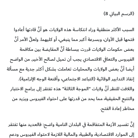
(الرسم البياني 8)
السبب الأكثر منطقية وراء انتكاسة هذه الولايات هو أنَّ قادتها أعادوا
فتحها قبل الأوان، وبسرعة أكبر مما ينبغي، أو كليهما. ولعلَّ الأمر أنَّ
بعض حكومات الولايات قررت ببساطة أنَّ المقايضة بين مكافحة
الفيروس والتعافي الاقتصادي يجب أن تميل لصالح الأخير. من الواضح
أيضا أنَّ بعض الولايات والمحليات تعاملت بشكل أكثر جدية مع مسألة
إنفاذ التدابير الوقائية (التباعد الاجتماعي، وأقنعة الوجه الإلزامية).
واللافت للنظر أنَّ ولايات "الموجة الثالثة" هذه تفتقر إلى برامج الاختبار
والتتبع الحقيقية، مما يحد من قدرتها على احتواء الفيروس ويزيد من
مخاطر إعادة الفتح.
إنَّ تفسير الأزمة المتفاقمة في البلدان النامية واضح: فالعديد منها تفتقر
إلى الموارد الاقتصادية، والطبية، والمالية اللازمة لاحتواء الفيروس ودعم