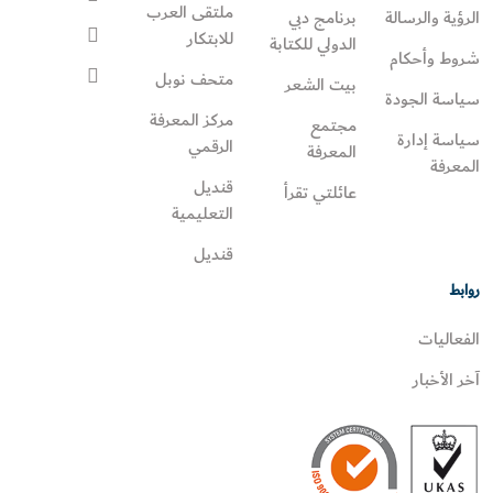
ملتقى العرب
الرؤية والرسالة
برنامج دبي
للابتكار
الدولي للكتابة
شروط وأحكام
متحف نوبل
بيت الشعر
سياسة الجودة
مركز المعرفة
مجتمع
سياسة إدارة
الرقمي
المعرفة
المعرفة
قنديل
عائلتي تقرأ‎
التعليمية
قنديل
روابط
الفعاليات
آخر الأخبار