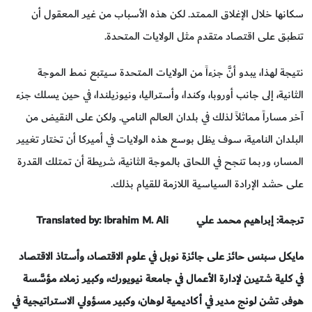
سكانها خلال الإغلاق الممتد. لكن هذه الأسباب من غير المعقول أن
تنطبق على اقتصاد متقدم مثل الولايات المتحدة.
نتيجة لهذا، يبدو أنَّ جزءاً من الولايات المتحدة سيتبع نمط الموجة
الثانية، إلى جانب أوروبا، وكندا، وأستراليا، ونيوزيلندا، في حين يسلك جزء
آخر مساراً مماثلاً لذلك في بلدان العالم النامي. ولكن على النقيض من
البلدان النامية، سوف يظل بوسع هذه الولايات في أميركا أن تختار تغيير
المسار، وربما تنجح في اللحاق بالموجة الثانية، شريطة أن تمتلك القدرة
على حشد الإرادة السياسية اللازمة للقيام بذلك.
ترجمة: إبراهيم محمد علي
Translated by: Ibrahim M. Ali
مايكل سبنس حائز على جائزة نوبل في علوم الاقتصاد، وأستاذ الاقتصاد
في كلية شتيرن لإدارة الأعمال في جامعة نيويورك، وكبير زملاء مؤسَّسة
هوفر. تشن لونج مدير في أكاديمية لوهان، وكبير مسؤولي الاستراتيجية في