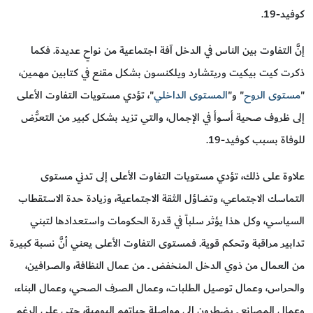
كوفيد-19.
إنَّ التفاوت بين الناس في الدخل آفة اجتماعية من نواحٍ عديدة. فكما
ذكرت كيت بيكيت وريتشارد ويلكنسون بشكل مقنع في كتابين مهمين،
"
مستوى الروح
" و"
المستوى الداخلي
"، تؤدي مستويات التفاوت الأعلى
إلى ظروف صحية أسوأ في الإجمال، والتي تزيد بشكل كبير من التعرُّض
للوفاة بسبب كوفيد-19.
علاوة على ذلك، تؤدي مستويات التفاوت الأعلى إلى تدني مستوى
التماسك الاجتماعي، وتضاؤل الثقة الاجتماعية، وزيادة حدة الاستقطاب
السياسي، وكل هذا يؤثر سلباً في قدرة الحكومات واستعدادها لتبني
تدابير مراقبة وتحكم قوية. فمستوى التفاوت الأعلى يعني أنَّ نسبة كبيرة
من العمال من ذوي الدخل المنخفض ــ من عمال النظافة، والصرافين،
والحراس، وعمال توصيل الطلبات، وعمال الصرف الصحي، وعمال البناء،
وعمال المصانع ــ يضطرون إلى مواصلة حياتهم اليومية، حتى على الرغم