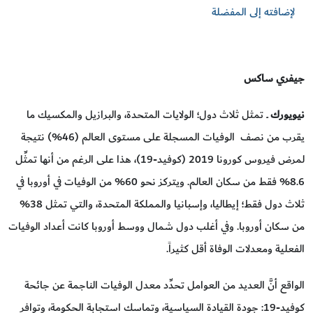
لإضافته إلى المفضلة
جيفري ساكس
نيويورك
ــ تمثل ثلاث دول؛ الولايات المتحدة، والبرازيل والمكسيك ما
يقرب من نصف الوفيات المسجلة على مستوى العالم (46%) نتيجة
لمرض فيروس كورونا 2019 (كوفيد-19)، هذا على الرغم من أنها تمثِّل
8.6% فقط من سكان العالم. ويتركز نحو 60% من الوفيات في أوروبا في
ثلاث دول فقط؛ إيطاليا، وإسبانيا والمملكة المتحدة، والتي تمثل 38%
من سكان أوروبا. وفي أغلب دول شمال ووسط أوروبا كانت أعداد الوفيات
الفعلية ومعدلات الوفاة أقل كثيراً.
الواقع أنَّ العديد من العوامل تحدِّد معدل الوفيات الناجمة عن جائحة
كوفيد-19: جودة القيادة السياسية، وتماسك استجابة الحكومة، وتوافر