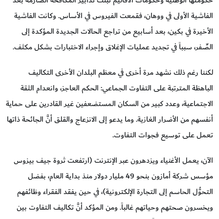
حكومتها الوطنية وحكومات الأقاليم تبنَّت تدابير المكافحة الصارمة بعد
الفاشية الأولى في ووهان، فقمعت الفيروس في الأساس. وكانت الفاشية
الأخيرة في بكين، بعد أسابيع من تراجع الحالات الجديدة المؤكدة إلى
الصِّـفر، سبباً في تجديد عمليات الإغلاق وإجراء الاختبارات بشكل مكثف.
لكننا رغم ذلك نشهد مرة أخرى في معظم البلدان الأخرى التكاليف
الباهظة المترتبة على التفاوت الجماعي: الحكم العاجز، وانعدام الثقة
الاجتماعية، وعدد كبير من السكان المستضعفين غير القادرين على حماية
أنفسهم من الأضرار الغازية. وما يدعو إلى الانزعاج والقلق أنَّ الجائحة ذاتها
تعمل على توسيع فجوات التفاوت.
الآن، يعمل الأغنياء ويزدهرون عبر الإنترنت (ارتفعت ثروة جيف بيزوس
مؤسس شركة أمازون بنحو 49 مليار دولار منذ بداية العام، بفضل
التحوُّل الحاسم إلى التجارة الإلكترونية)، في حين يفقد الفقراء وظائفهم
ويخسرون صحتهم وحياتهم غالباً. ومن المؤكد أنَّ تكاليف التفاوت بين