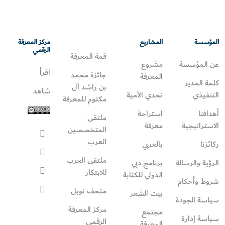
المؤسسة
المشاريع
مركز المعرفة
الرقمي
قمة المعرفة
عن المؤسسة
مشروع
اقرأ
جائزة محمد
المعرفة
كلمة المدير
بن راشد آل
شاهد
التنفيذي
تحدي الأمية
مكتوم للمعرفة
أهدافنا
استراحة
ملتقى
الاستراتيجية
معرفة
المتخصصين
العرب
ركائزنا
بالعربي
ملتقى العرب
الرؤية والرسالة
برنامج دبي
للابتكار
الدولي للكتابة
شروط وأحكام
متحف نوبل
بيت الشعر
سياسة الجودة
مركز المعرفة
مجتمع
سياسة إدارة
الرقمي
المعرفة