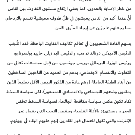
من خطر الإصابة بالعدوى. كما يعني ارتفاع مستوى التفاوت بين الناس
أنَّ عدداً أكبر من الناس يعيشون في ظلِّ ظروف معيشية تتسم بالازدحام،
مما يجعلهم عاجزين عن إيجاد المأوى الآمن.
يسهم القادة الشعبويون في تفاقم تكاليف التفاوت الباهظة. فقد انتُـخِـب
الرئيس الأميركي دونالد ترامب، والرئيس البرازيلي جايير بولسونارو،
ورئيس الوزراء البريطاني بوريس جونسون، من قِـبَـل مجتمعات تعاني من
التفاوت والانقسام الاجتماعي، بدعم من العديد من الناخبين الساخطين
من أبناء الطبقة العاملة (وهم عادة من الذكور البيض الأقل تعليماً الذين
يمقتون وضعهم الاجتماعي والاقتصادي المتدهور). لكن سياسة السخط
تكاد تكون عكس سياسة مكافحة الجائحة. فسياسة السخط ترفض
الخبراء، وتستهزئ بالأدلة العلمية، وتبغض النخب التي تعمل عبر
الإنترنت والتي تقول للعمال غير القادرين إنهم عليهم البقاء في بيوتهم.