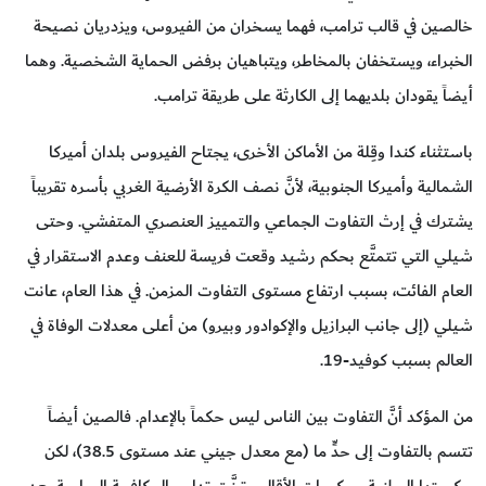
خالصين في قالب ترامب، فهما يسخران من الفيروس، ويزدريان نصيحة
الخبراء، ويستخفان بالمخاطر، ويتباهيان برفض الحماية الشخصية. وهما
أيضاً يقودان بلديهما إلى الكارثة على طريقة ترامب.
باستثناء كندا وقِلة من الأماكن الأخرى، يجتاح الفيروس بلدان أميركا
الشمالية وأميركا الجنوبية، لأنَّ نصف الكرة الأرضية الغربي بأسره تقريباً
يشترك في إرث التفاوت الجماعي والتمييز العنصري المتفشي. وحتى
شيلي التي تتمتَّع بحكم رشيد وقعت فريسة للعنف وعدم الاستقرار في
العام الفائت، بسبب ارتفاع مستوى التفاوت المزمن. في هذا العام، عانت
شيلي (إلى جانب البرازيل والإكوادور وبيرو) من أعلى معدلات الوفاة في
العالم بسبب كوفيد-19.
من المؤكد أنَّ التفاوت بين الناس ليس حكماً بالإعدام. فالصين أيضاً
تتسم بالتفاوت إلى حدٍّ ما (مع معدل جيني عند مستوى 38.5)، لكن