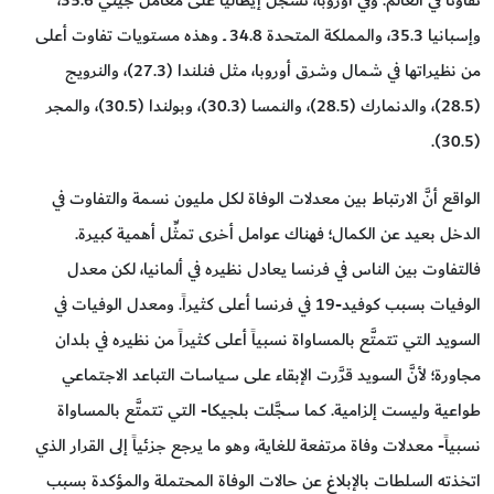
تفاوتاً في العالم. وفي أوروبا، تسجِّل إيطاليا على معامل جيني 35.6،
وإسبانيا 35.3، والمملكة المتحدة 34.8 ــ وهذه مستويات تفاوت أعلى
من نظيراتها في شمال وشرق أوروبا، مثل فنلندا (27.3)، والنرويج
(28.5)، والدنمارك (28.5)، والنمسا (30.3)، وبولندا (30.5)، والمجر
(30.5).
الواقع أنَّ الارتباط بين معدلات الوفاة لكل مليون نسمة والتفاوت في
الدخل بعيد عن الكمال؛ فهناك عوامل أخرى تمثِّل أهمية كبيرة.
فالتفاوت بين الناس في فرنسا يعادل نظيره في ألمانيا، لكن معدل
الوفيات بسبب كوفيد-19 في فرنسا أعلى كثيراً. ومعدل الوفيات في
السويد التي تتمتَّع بالمساواة نسبياً أعلى كثيراً من نظيره في بلدان
مجاورة؛ لأنَّ السويد قرَّرت الإبقاء على سياسات التباعد الاجتماعي
طواعية وليست إلزامية. كما سجَّلت بلجيكا- التي تتمتَّع بالمساواة
نسبياً- معدلات وفاة مرتفعة للغاية، وهو ما يرجع جزئياً إلى القرار الذي
اتخذته السلطات بالإبلاغ عن حالات الوفاة المحتملة والمؤكدة بسبب