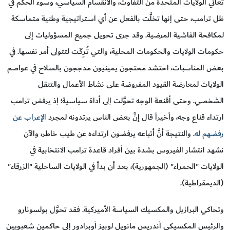
تعاني الولايات المتحدة من التفاوت، والانقسام السياسي، وسوء الحكم في
ظل ترامب، حتى إنها تخلَّت بالفعل عن أي استراتيجية وطنية متماسكة
لمكافحة الفاشية المرضية. وقد جرى تحويل جميع المسؤوليات إلى
حكومات الولايات والحكومات المحلية، والتي تُـرِكَـت لتتولى أمر نفسها. في
بعض المناسبات، احتشد محتجون يمينيون مدججون بالسلاح في عواصم
الولايات لمعارضة القيود المفروضة على نشاط الأعمال والتنقل
الشخصي. وحتى أقنعة الوجه تحوَّلت إلى أداة سياسية؛ إذ يرفض ترامب
ارتداء قناع وجه، وأخيراً قال إنَّ بعض الناس يرتدونه لمجرد
الإعراب عن
رفضهم له
. والنتيجة أنَّ أتباعه يرفضون ارتداءه عن طيب خاطر، والآن
نشهد انتشار الفيروس بشدة بين أفراد قاعدة ترامب الانتخابية في
الولايات "الحمراء" (الجمهورية)، بعد أن بدأ في الولايات الساحلية "الزرقاء"
(الديمقراطية).
وتحاكي البرازيل والمكسيك السياسة الأميركية. فقد تحوَّل بولسونارو
والرئيس المكسيكي أندريس مانويل لوبيز أوبرادور إلى حاكمين شعبويين