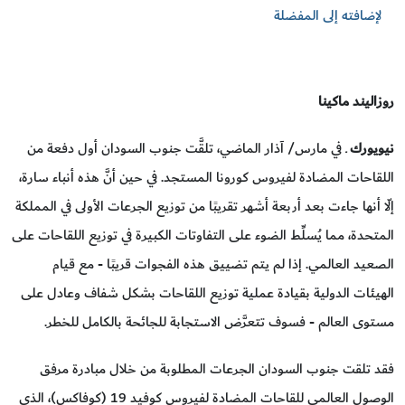
لإضافته إلى المفضلة
روزاليند ماكينا
نيويورك
ـ في مارس/ آذار الماضي، تلقَّت جنوب السودان أول دفعة من
اللقاحات المضادة لفيروس كورونا المستجد. في حين أنَّ هذه أنباء سارة،
إلّا أنها جاءت بعد أربعة أشهر تقريبًا من توزيع الجرعات الأولى في المملكة
المتحدة، مما يُسلِّط الضوء على التفاوتات الكبيرة في توزيع اللقاحات على
الصعيد العالمي. إذا لم يتم تضييق هذه الفجوات قريبًا - مع قيام
الهيئات الدولية بقيادة عملية توزيع اللقاحات بشكل شفاف وعادل على
مستوى العالم - فسوف تتعرَّض الاستجابة للجائحة بالكامل للخطر.
فقد تلقت جنوب السودان الجرعات المطلوبة من خلال مبادرة مرفق
الوصول العالمي للقاحات المضادة لفيروس كوفيد 19 (كوفاكس)، الذي