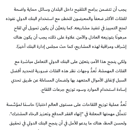
يجب أن تتضمن برامج التلقيح داخل البلدان وسائل حماية واضحة
للفئات الأكثر ضعفاً والمعرضون للخطر، مع استخدام البنك الدولي نفوذه
لمنع التمييز في تنفيذ مشاريعه. كما يتعيَّن أن يكون تمويل أي لقاح
مرهونًا بتوزيعه العادل والآمن. علاوة على ذلك، يجب أن يكون هناك
إشراف ومراقبة لهذه المشاريع، كما حث مجلس إدارة البنك أخيرًا.
ولكي ينجح هذا الأمر، يتعيّن على البنك الدولي التعامل مباشرة مع
الفئات المهمشة. تُعدُّ وجهات نظر هذه الفئات ضرورية لتحديد أفضل
السبل لإنفاق الأموال المتعهد بها ولضمان المساءلة عن طريق تحدي
إساءة استخدام الموارد وسوء توزيع جرعات اللقاح.
تُعدُّ عملية توزيع اللقاحات على مستوى العالم اختبارًا حاسمًا لمؤسَّسة
تتمثَّل مهمتها المعلنة في "إنهاء الفقر المدقع وتعزيز الرخاء المشترك".
ولحسن الحظ، هناك ما يدعو للأمل في أن ينجح البنك الدولي في تحقيق