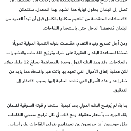
جرعات من لقاح أوكسفورد-أسترازينيكا، والتي كانت من المفترض أن
تصل إلى البلدان بحلول نهاية هذا الشهر. بهذا المعدل، ستتمكن
الاقتصادات المتقدمة من تطعيم سكانها بالكامل قبل أن تبدأ العديد من
البلدان مُنخفضة الدخل حتى باستخدام اللقاحات.
ومن أجل تسريع وتيرة التقدم، خصَّصت بنوك التنمية الدولية تمويلًا
ضخمًا لمساعدة البلدان الفقيرة على شراء وتوزيع اللقاحات والاختبارات
والعلاجات. وقد وعد البنك الدولي وحده بالمساهمة بمبلغ 12 مليار دولار.
لكن عملية إنفاق الأموال التي تعهد بها باتت غير واضحة، مما يزيد من
خطر إهدار هذه الأموال التي تشتد الحاجة إليها بسبب الافتقار إلى
التدقيق.
بداية، لم يُوضح البنك الدولي بعد كيفية استخدام قوته السوقية لضمان
بقاء الجرعات بأسعار معقولة. ومع ذلك، في ظل تراجع منتجي اللقاحات
مثل جونسون آند جونسون عن تعهداتهم بتوفير اللقاحات على أساس