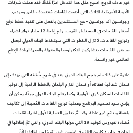
غير هادف للربح، أصبح مثل هذا التدخُّل أمرًا مُلحًّا. فقد عملت شركات
الأدوية الأمريكية الثلاث التي أنتجت لقاحات مُعتمدة - فايزر وموديرنا
وجونسون آند جونسون - مع المستثمرين بالفعل على تنفيذ خُطط لرفع
أسعار اللقاحات في المستقبل القريب. رغم إتاحة 12 مليار دولار لشراء
وتوزيع اللقاحات، لا تزال الخطوات التي سيتخذها البنك الدولي لجعل
صانعي اللقاحات يتشاركون التكنولوجيا والمعرفة والخبرة لزيادة الإنتاج
العالمي غير واضحة.
علاوة على ذلك، لم ينجح البنك الدولي بعد في شرح خُططه التي تهدف إلى
ضمان شفافية نفقاته، أو ضمان التزام البلدان بالخطط الرامية إلى توفير
اللقاحات للسكان ذوي الأولوية. وكما يعلم البنك الدولي جيدًا، يمكن أن
يؤدي سوء تصميم البرنامج وعملية توزيع اللقاحات المُعيبة إلى تكاليف
باهظة ونتائج غير عادلة. وقد تمَّ تعليق العملية الأولى لشراء لقاحات
مُضادة لفيروس كوفيد 19 التي مولها البنك الدولي، والتي تمَّ إطلاقها في
لبنان في يناير / كانون الثاني، في غضون شهر تقريبًا من إطلاقها لأنَّ