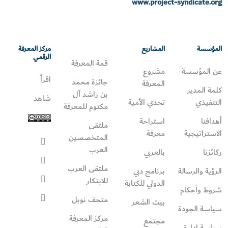
www.project-syndicate.org
المؤسسة
المشاريع
مركز المعرفة
الرقمي
قمة المعرفة
عن المؤسسة
مشروع
اقرأ
جائزة محمد
المعرفة
كلمة المدير
بن راشد آل
شاهد
التنفيذي
تحدي الأمية
مكتوم للمعرفة
أهدافنا
استراحة
ملتقى
الاستراتيجية
معرفة
المتخصصين
العرب
ركائزنا
بالعربي
ملتقى العرب
الرؤية والرسالة
برنامج دبي
للابتكار
الدولي للكتابة
شروط وأحكام
متحف نوبل
بيت الشعر
سياسة الجودة
مركز المعرفة
مجتمع
سياسة إدارة