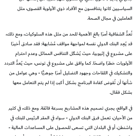
السياسيين كانوا يتنافسون مع الأفراد ذوي الأولوية القصوى، مثل
العاملين في مجال الصحة.
تُعدُّ الشفافية أمرًا بالغ الأهمية للحد من مثل هذه السلوكيات، ومع ذلك،
قد يُعِد البنك الدولي نفسه لمواجهة مواقف مُشابهة: فقد صادق أخيرًا
على مشروع في إثيوبيا، حيث يُشكّل التنافس المماثل وعدم احترام
الأولويات خطرًا واضحًا. كما وافق على مشروع في تونس، حيث يُعدُّ التردد
والتشكيك في اللقاحات وجهود التضليل أمرًا جوهريًّا - وهي عوامل من
شأنها أن تُقوض كفاءة البرنامج بشكل أكبر، إذا لم يتم التعامل معها
بشكل فعّال.
في الواقع، يجري تصميم هذه المشاريع بسرعة فائقة. ومع ذلك، في كثير
من الأحيان، تعمل فرق البنك الدولي - سواء في المقر الرئيس للبنك في
واشنطن، أو في البلدان التي تسعى للحصول على المساعدات المالية -