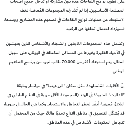
على تطوير برامج اللقاحات هذه دون مشاركة أو تدخل جميع أصحاب
المصلحة الأساسيين. إذا لم تُشارك المجموعات المُعرضة لخطر
الاستبعاد من عمليات توزيع اللقاحات في تصميم هذه المشاريع ورصدها،
فسيزداد احتمال تخلفها عن الركب.
وتشمل هذه المجموعات اللاجئين والسُجناء والأشخاص الذين يعيشون
في الأحياء الفقيرة وغيرها من المساكن المكتظة. في اليونان، على سبيل
المثال، يتم استبعاد أكثر من 70.000 طالب لجوء من برنامج التطعيم
الوطني.
إنَّ الأقليات المُضطهدة، مثل سكان "الروهينجا" في ميانمار وطبقة
"الداليت" المنبوذة في الهند (المجموعة الأقل مرتبة في النظام الطبقي في
البلاد)، مُعرضة أيضًا لخطر التجاهل والاستبعاد. وكما هي الحال في سوريا،
قد يُشكِّل التنسيق في مناطق النزاع تحديًا هائلاً، حيث من المحتمل أن
تتجاهل الحكومات الأشخاص في هذه المناطق.