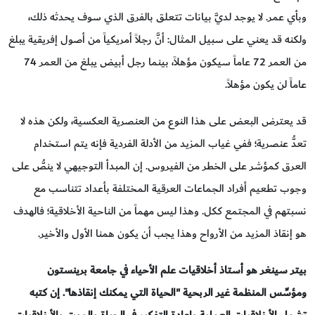
وبأي عمر. لا يوجد لديَّ بيانات تتعلق بالفرق الذي سوف يحدثه ذلك،
ولكنه قد يعني على سبيل المثال: أنَّ رجلاً أمريكياً من أصول إفريقية يبلغ
من العمر 72 عاماً سيكون مؤهلاً، بينما رجل أبيض يبلغ من العمر 74
عاماً لن يكون مؤهلاً.
قد يعترض البعض على هذا النوع من العنصرية العكسية، ولكن هذه لا
تعدُّ عنصرية؛ ففي غياب المزيد من الأدلة الفردية فإنه يتم استخدام
العرق كمؤشر على الخطر من الفيروس. إن المبدأ التوجيهي لا ينصُّ على
وجوب تطعيم أفراد الجماعات العرقية المختلفة بأعداد تتناسب مع
نسبتهم في المجتمع ككل. وهذا ليس مهماً من الناحية الأخلاقية؛ فالهدف
هو إنقاذ المزيد من الأرواح وهذا يجب أن يكون همنا الأول والأخير.
بيتر سينغر هو أستاذ أخلاقيات علم الأحياء في جامعة برينستون
ومؤسِّس المنظمة غير الربحية "الحياة التي يمكنك إنقاذها". إن كتبه