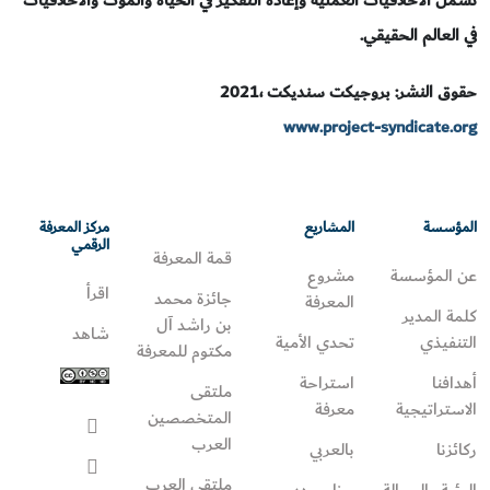
تشمل الأخلاقيات العملية وإعادة التفكير في الحياة والموت والأخلاقيات
في العالم الحقيقي.
حقوق النشر: بروجيكت سنديكت ،2021
www.project-syndicate.org
المؤسسة
المشاريع
مركز المعرفة
الرقمي
قمة المعرفة
عن المؤسسة
مشروع
اقرأ
جائزة محمد
المعرفة
كلمة المدير
بن راشد آل
شاهد
التنفيذي
تحدي الأمية
مكتوم للمعرفة
أهدافنا
استراحة
ملتقى
الاستراتيجية
معرفة
المتخصصين
العرب
ركائزنا
بالعربي
ملتقى العرب