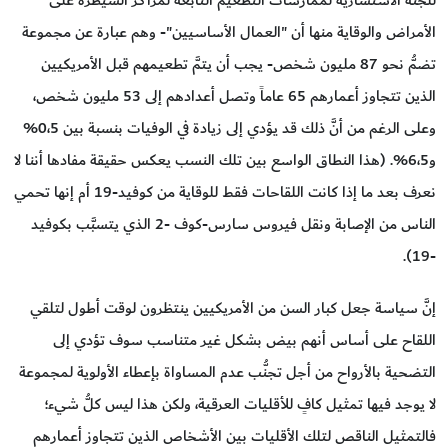
للجنة الاستشارية لممارسات التطعيم التابعة لمراكز السيطرة على
الأمراض والوقاية منها أن "العمال الأساسيين"- وهم عبارة عن مجموعة
تضمُّ نحو 87 مليون شخص- يجب أن يتمَّ تطعيمهم قبل الأمريكيين
الذين تتجاوز أعمارهم 65 عاماً وتصل أعدادهم إلى 53 مليون شخص،
وعلى الرغم من أنَّ ذلك قد يؤدي إلى زيادة في الوفيات بنسبة بين 0،5%
و6،5%. (هذا النطاق الواسع بين تلك النسب يعكس حقيقة مفادها أننا لا
نعرف بعد ما إذا كانت اللقاحات فقط للوقاية من كوفيد-19 أم إنها تحمي
الناس من الإصابة ونقل فيروس سارس-كوف -2 الذي يتسبَّب بكوفيد
-19).
إنَّ سياسة جعل كبار السن من الأمريكيين ينتظرون لوقت أطول لتلقي
اللقاح على أساس أنهم بيض بشكل غير متناسب سوف تؤدي إلى
التضحية بالأرواح من أجل تجنُّب عدم المساواة بإعطاء الأولوية لمجموعة
لا يوجد فيها تمثيل كافٍ للأقليات العرقية، ولكن هذا ليس كلُّ شيء؛
فالتمثيل الناقص لتلك الأقليات بين الأشخاص الذين تتجاوز أعمارهم