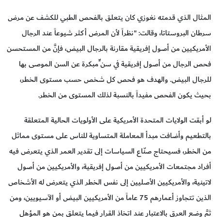
المثال الذي قدمته نغوزي كان يتعلق بالفحص الطبي للكشف عن مرض
سرطان البروستاتا، وقالت: "نظراً لأن المرض أكثر شيوعاً عند الرجال
الأمريكيين من أصول إفريقية مقارنة بالرجال البيض، فإنَّ من المستحسن
فحص الرجال من أصول إفريقية في سن ٍّمبكرة عن السن الموصى بها
للرجال البيض. والهدف هو فحص كل شخص حسب مستوى الخطر،
بحيث يكون الفحص مفيداً بالنسبة لذلك المستوى من الخطر.
لو أبقت الولايات المتحدة الأمريكية على الأولويات الحالية المتعلقة
بالتطعيم وأضافت مبدأ المعاملة المتساوية للناس على مستوى مماثل
من الخطر، فسيحتاج صنّاع السياسات إلى تقدير العمر الذي يتعرض فيه
أفراد مجتمعات الأمريكيين من أصول إفريقية، والأمريكيين من أصول
لاتينية، والأمريكيين الأصليين إلى نفس الخطر الذي يتعرض له الأشخاص
الذين تتجاوز أعمارهم 75 عاماً من الأمريكيين البيض أو الآسيويين، ومن
ثمَّ وضع العرق بالاعتبار عند اتخاذ القرار فيما يتعلق بمن هو المؤهل