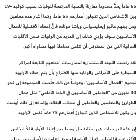
65 عاماً يعدُّ محدوداً مقارنة بالنسبة المرتفعة للوفيات بسبب كوفيد -19
بين الأشخاص الذين تتجاوز أعمارهم 65 عاماً. وكما أشار عدة معلقين
ومن بينهم ماثيو إيغليسياس وياشا مونك، فإنَّ إعطاء الأفضلية للعمال
الأساسيين سوف يؤدي كذلك إلى المزيد من الوفيات ضمن الأقليات
العرقية التي من المفترض أن تتلقى معاملة فيها مساواة أكبر.
لقد رفضت اللجنة الاستشارية لممارسات التطعيم التابعة لمراكز
السيطرة على الأمراض والوقاية منها الاقتراح بأن يتم إعطاء الأولوية
لجميع "العمال الأساسيين"، وعوضاً عن ذلك قلَّصت المجموعة إلى نحو
30 مليون من "العاملين الأساسيين في الخط الأمامي" مثل عمال
الطوارئ والمعلمين والعاملين في محلات البقالة، وإضافة إلى ذلك أوصت
بأن يكون للأشخاص الذين تتجاوز أعمارهم 75 عاماً نفس الأولوية.
إن هذه التوصيات هي بمثابة حل وسط بين إعطاء الأولوية للأشخاص
الأكثر عرضة للخطر، وإعطاء الأولوية لجميع العاملين الأساسيين سواء