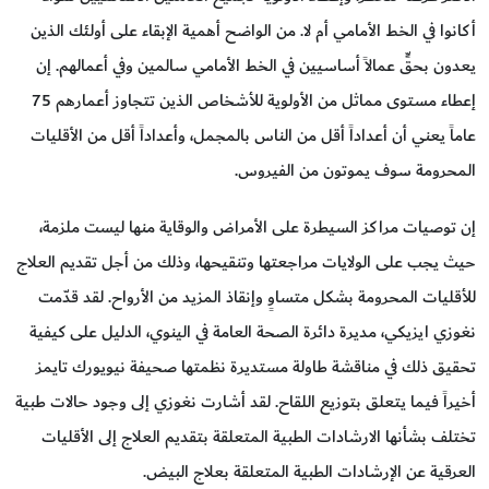
أكانوا في الخط الأمامي أم لا. من الواضح أهمية الإبقاء على أولئك الذين
يعدون بحقٍّ عمالاً أساسيين في الخط الأمامي سالمين وفي أعمالهم. إن
إعطاء مستوى مماثل من الأولوية للأشخاص الذين تتجاوز أعمارهم 75
عاماً يعني أن أعداداً أقل من الناس بالمجمل، وأعداداً أقل من الأقليات
المحرومة سوف يموتون من الفيروس.
إن توصيات مراكز السيطرة على الأمراض والوقاية منها ليست ملزمة،
حيث يجب على الولايات مراجعتها وتنقيحها، وذلك من أجل تقديم العلاج
للأقليات المحرومة بشكل متساوٍ وإنقاذ المزيد من الأرواح. لقد قدّمت
نغوزي ايزيكي، مديرة دائرة الصحة العامة في الينوي، الدليل على كيفية
تحقيق ذلك في مناقشة طاولة مستديرة نظمتها صحيفة نيويورك تايمز
أخيراً فيما يتعلق بتوزيع اللقاح. لقد أشارت نغوزي إلى وجود حالات طبية
تختلف بشأنها الارشادات الطبية المتعلقة بتقديم العلاج إلى الأقليات
العرقية عن الإرشادات الطبية المتعلقة بعلاج البيض.