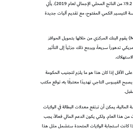
- مع زيادة حدة وباء كوفيد 19، اعتمدت الولايات المتحدة للتو حزمة إنقاذ مالية بقيمة 2 مليار دولار (ما يعادل 9.2٪ من الناتج المحلي الإجمالي لعام 2019). يأتي
ة التيسير الكمي المفتوح، مع تقديم آليات جديدة
ستتخذ معظم إجراءات الاستجابة الأمريكية شكل "أموال الهليكوبتر"، وهي عبارة عن تطبيق لنظرية النقد الحديثة (MMT) يقوم البنك المركزي من خلالها بتمويل الحوافز
كي تدهوراً سريعاً، ويرجع ذلك جزئياً إلى التأثير
لافتراض أن برنامج شراء الأصول الإضافي للاحتياطي الفيدرالي سيصل إلى 2 مليار دولار على الأقل إذا كان هذا هو ما يلزم لتجنيب الحكومة
ن يصبح الفيروس التاجي تهديدًا معترفًا به، توقع مكتب
قبل.
مالية، يمكن أن ترتفع معدلات البطالة في الولايات
ثالث من هذا العام. ولكي يكون الدعم المالي فعالاً، يجب
إذا كانت استجابة الولايات المتحدة ستشمل مثل هذا