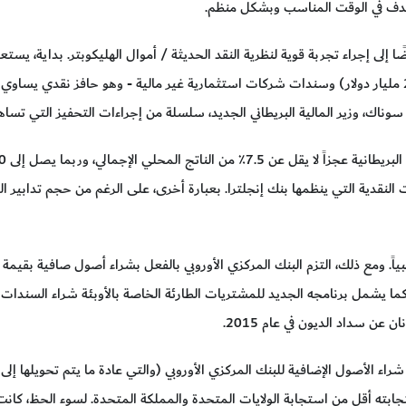
الهدف في الوقت المناسب وبشكل منظم.
ًا إلى إجراء تجربة قوية لنظرية النقد الحديثة / أموال الهليكوبتر. بداية، يست
قدية التي ينظمها بنك إنجلترا. بعبارة أخرى، على الرغم من حجم تدابير التح
نها في 18 مارس / آذار. كما يشمل برنامجه الجديد للمشتريات الطارئة الخاصة بالأوبئة شراء
عن سداد الديون في عام 2015.