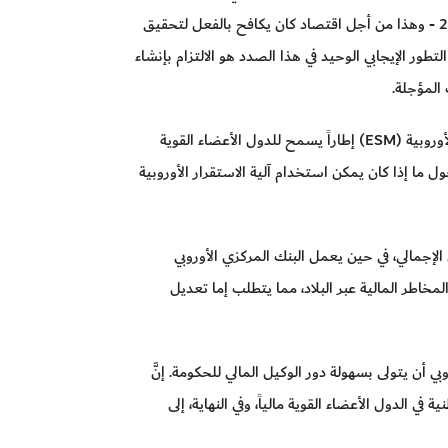
آذار، أعلن وزراء مالية الدول الأعضاء أنهم سينفذون حزمة تحفيز تعادل 1٪ فقط من الناتج المحلي الإجمالي في عام 2020 - وهذا من أجل اقتصاد كان يكافح بالفعل لتحقيق
لتطور الإيجابي الوحيد في هذا الصدد هو الالتزام بإنشاء
نظرًا إلى أنَّ منطقة اليورو تفتقر إلى سلطة مركزية رسمية تتمتع بسلطات ميزانية مستقلة، فقد أصبحت آلية الاستقرار الأوروبية (ESM) إطاراً يسمح للدول الأعضاء القوية
ول ما إذا كان يمكن استخدام آلية الاستقرار الأوروبية
ء بزيادة برامج التحفيز المالي الوطنية لديها إلى 7.3٪ من الناتج المحلي الإجمالي، في حين يعمل البنك المركزي الأوروبي
خاطر المالية عبر البلاد، مما يتطلب إما تعديل
أن يتولى بسهولة دور الوكيل المالي للحكومة. إنَّ
ي الدول الأعضاء القوية مالياً، وفي النهاية، إلى