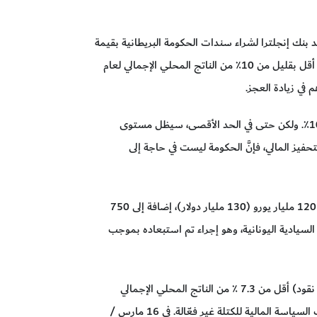
عد بنك إنجلترا لشراء سندات الحكومة البريطانية بقيمة
تصل إلى 200 مليار جنيه إسترليني (238 مليار دولار) وسندات شركات استثمارية غير مالية - وهو حافز نقدي يساوي أقل بقليل من 10٪ من الناتج المحلي الإجمالي لعام
في السنة التقويمية 2020، تتوقع الحكومة البريطانية عجزاً لا يقل عن 7.5٪ من الناتج المحلي الإجمالي، وربما يصل إلى 10٪. ولكن حتى في الحد الأقصى، سيظل مستوى
فيز المالي، فإنَّ الحكومة ليست في حاجة إلى
يُعدُّ الحيز المالي لمنطقة اليورو صغيراً نسبياً. ومع ذلك، التزم البنك المركزي الأوروبي بالفعل بشراء أصول صافية بقيمة 120 مليار يورو (130 مليار دولار)، إضافة إلى 750
 السندات السيادية اليونانية، وهو إجراء تم استبعاده بموجب
بشكل عام، يبلغ الحجم الإجمالي لعمليات شراء الأصول الإضافية للبنك المركزي الأوروبي (والتي عادة ما يتم تحويلها إلى نقود) أقل من 7.3 ٪ من الناتج المحلي الإجمالي
لمنطقة اليورو لعام 2019، مما يجعل استجابته أقل من استجابة الولايات المتحدة والمملكة المتحدة. لسوء الحظ، كانت السياسة المالية للكتلة غير فعّالة. في 16 مارس /