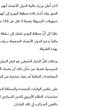
النمو. وقد أشار قادة منطقة اليورو إلى أنهم
تسهيلات السيولة بقيمة لا تقل عن 10٪ من الناتج المحلي الإجمالي - مثل مخطَّطات الضمان العام ومدفوعات الضرائب المؤجلة.
مالياً بدعم الدول الأعضاء الضعيفة سياسياً
بهذه الطريقة.
كمروحية نقدية. من شأن ذلك أن يشرك البنك
المعاهدات الحالية أو رغبة جماعية من ال
على عكس الولايات المتحدة والمملكة المتح
مشتريات النظام الأوروبي للدين السيادي الإ
دافعي الضرائب في تلك البلدان.