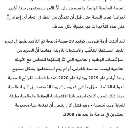
الصحة العالمية الرابعة والسبعين على أنَّ الأمر سيستغرق ستة أشهر
لدراسة تقرير اللجنة حتى قبل أن تتمكَّن من النظر في اتخاذ أي إجراء. إنَّ
مثل هذه التأخيرات غير مقبولة بكل بساطة.
لقد أثبتت أزمة فيروس كوفيد 19حقيقة مُزعجة تمَّ التأكيد عليها في تقرير
اللجنة المستقلة للتأهُّب والاستجابة للأوبئة، مفادها أنَّ العديد من
المؤسَّسات الوطنية والعالمية التي تمَّ إنشاؤها للتعامل مع الأوبئة
العالمية ليست مناسبة للغرض، أو لم يتم استخدامها بشكل صحيح.
ومنذ أواخر عام 2019 وبداية عام 2020، عندما فشلت اللوائح الصحية
الدولية القائمة، تحوَّل تفشي فيروس كورونا المُستجد إلى كارثة عالمية.
ومنذ ذلك الحين، كانت استجاباتنا الاقتصادية الوطنية والعالمية بطيئة
للغاية وغير مُنسقة - وهو فشل كان ينبغي أن تمنعه بنية مجموعة
العشرين في مرحلة ما بعد عام 2008.