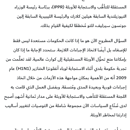
المستقلة للتأهُّب والاستجابة للأوبئة (IPPR)، برئاسة رئيسة الوزراء
النيوزيلندية السابقة هيلين كلارك والرئيسة الليبيرية السابقة إلين
جونسون سيرليف، للتو مُخططًا لكيفية القيام بذلك.
السؤال المطروح الآن هو ما إذا كانت الحكومات مستعدة ليس فقط
للإصغاء، بل أيضًا لاتخاذ الإجراءات اللازمة. ستحدد الإجابة ما إذا كان
بإمكاننا منع تحوُّل الأوبئة المستقبلية إلى كوارث عالمية. لقد تعلَّمت من
تجربة حكومة بلدي أثناء الاستجابة لوباء أنفلونزا الخنازير (H1N1) عام
2009 أنه من الأهمية بمكان مواجهة هذه الأزمات من خلال اتخاذ
إجراءات فورية وبعيدة المدى ومُنسقة. وبفضل العمل الذي قامت به
اللجنة المستقلة للتأهب والاستجابة للأوبئة على مدار ثمانية أشهر، أصبح
لدى صُنّاع السياسات الآن مجموعة شاملة من التوصيات لتغيير أساليب
إدارتنا لمخاطر الأوبئة.