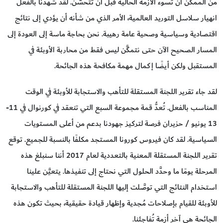
من الممكن أن تسوء الأزمة الحالية قبل أن تتحسَّن. لقد شهدنا بالفعل
انهيار سلاسل التوريد العالمية، الأمر الذي من شأنه أن يؤدي إلى نتائج
اقتصادية وسياسية وصحية عامة رهيبة. نحن بحاجة ماسة إلى العودة إلى
المسار الصحيح الآن حتى نتمكَّن ليس فقط من محاربة الأوبئة في
المستقبل ولكن أيضًا إكمال مهمة مكافحة هذه الجائحة.
لقد جاء تقرير اللجنة المستقلة للتأهب والاستجابة للأوبئة في الوقت
المناسب بالفعل. تُعدُّ قمة مجموعة السبع التي تنعقد في كورنوال في 11-
13 يونيو / حزيران فرصة لتركيز جهودنا بدعم من أعلى المستويات
السياسية. لقد كان فيروس كورونا المستجد مكلفًا بالنسبة للجميع. توقع
تقرير اللجنة المستقلة المعنية بالتعددية لعام 2017 أننا سنبلغ هذه
المرحلة يومًا ما وحدَّد الحلول التي نحتاج إلى تنفيذها. يتعيَّن علينا
استخدام النتائج التي توصَّلت إليها اللجنة المستقلة للتأهب والاستجابة
للأوبئة للقيام بإصلاحات مُجدية وإظهار قيادة حقيقية، بحيث تكون هذه
الجائحة هي آخر أزمة تُفاجئنا.