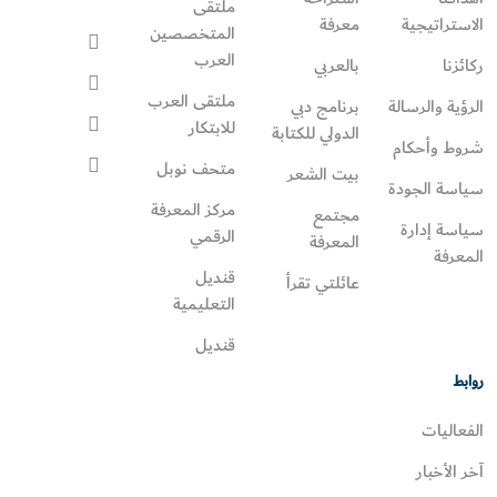
ملتقى
الاستراتيجية
معرفة
المتخصصين
العرب
ركائزنا
بالعربي
ملتقى العرب
الرؤية والرسالة
برنامج دبي
للابتكار
الدولي للكتابة
شروط وأحكام
متحف نوبل
بيت الشعر
سياسة الجودة
مركز المعرفة
مجتمع
سياسة إدارة
الرقمي
المعرفة
المعرفة
قنديل
عائلتي تقرأ‎
التعليمية
قنديل
روابط
الفعاليات
آخر الأخبار