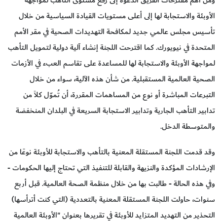
ومن أهم مقترحات الفريق الدعوة إلى رفع مستوى التأهب لمواجهة
الأوبئة والاستجابة لها إلى أعلى مستويات القيادة السياسية من خلال
تأسيس مجلس عالمي جديد لمكافحة التهديدات الصحية في مقر الأمم
المتحدة في نيويورك. كما اقترحت اللجنة إنشاء آلية دولية لتمويل التأهب
لمواجهة الأوبئة والاستجابة لها للمساعدة على تقاسم العبء في الأزمات
الصحية العالمية المستقبلية. من شأن هذه الآلية، سواء من خلال
التبرعات المباشرة أو نوع من المساهمات المقررة، أن تُموّل كلاً من
تدابير التأهب الجارية وتدابير الاستجابة السريعة في البلدان المنخفضة
والمتوسطة الدخل.
وقد قدمت اللجنة المستقلة المعنية بالتأهب والاستجابة للأوبئة نوعًا من
الإرشادات المؤكدة والنزيهة والقابلة للتنفيذ التي تحتاج إليها الحكومات -
وفي هذه الحالة - طالبت بها من خلال منظمة الصحة العالمية. قبل أربع
سنوات، حاولت اللجنة المستقلة المعنية بالتعددية (التي كنت أترأسها)
التحذير من التهديد المتزايد للأوبئة في تقريرها بعنوان "الأوبئة العالمية