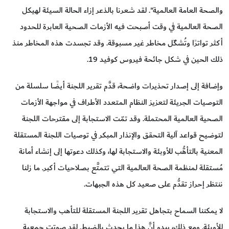
والصحة العامة العالمية". لقد شعرنا بالذعر إزاء الحالة السيئة لهيكل
الصحة العالمية في وقت أصبحت فيه الأزمات الصحية العابرة للحدود
أكثر تواترًا وتُشكّل مخاطر غير مسبوقة. وقد تجسدت هذه المخاطر منذ
ذلك الحين في شكل جائحة فيروس كوفيد 19.
وإضافة إلى إصدار تحذيرات واضحة، قدَّم تقرير اللجنة أيضًا سلسلة من
التوصيات الجريئة لتعزيز النظام المتعدد الأطراف في مواجهة الأزمات
الصحية العالمية المحتملة. وقد تمّت الاستجابة إلى مقترحات اللجنة
لتوضيح قواعد آلية التحقق والإنذار المبكر في توصيات اللجنة المستقلة
المعنية بالتأهُّب للأوبئة والاستجابة لها، وكذلك دعوتها إلى إنشاء أمانة
مُستقلة لمنظمة الصحة العالمية التي تتمتَّع بصلاحيات أكبر. ما زلنا
ننتظر إحراز تقدُّم على صعيد كل هذه الجبهات.
لا يمكننا السماح بتجاهل تقرير اللجنة المستقلة للتأهب والاستجابة
للأوبئة. ومع ذلك، يبدو أنَّ هذا ما يحدث بالضبط. لقد صوتت جمعية