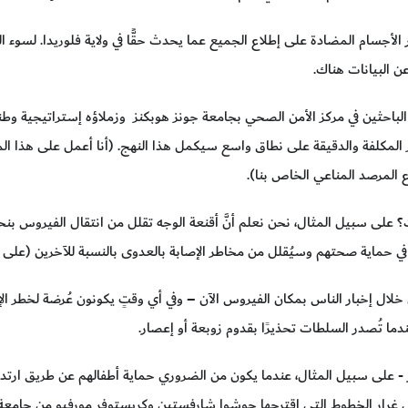
لأجسام المضادة على إطلاع الجميع عما يحدث حقًّا في ولاية فلوريدا. لسوء 
ن البيانات هناك.
لباحثين في مركز الأمن الصحي بجامعة جونز هوبكنز وزملاؤه إستراتيجية وطنية ل
غير المكلفة والدقيقة على نطاق واسع سيكمل هذا النهج. (أنا أعمل على هذا 
 المرصد المناعي الخاص بنا).
في حماية صحتهم وسيُقلل من مخاطر الإصابة بالعدوى بالنسبة للآخرين (على 
ال إخبار الناس بمكان الفيروس الآن – وفي أي وقتٍ يكونون عُرضة لخطر الإ
عندما تُصدر السلطات تحذيرًا بقدوم زوبعة أو إعصار.
حذر - على سبيل المثال، عندما يكون من الضروري حماية أطفالهم عن طريق ارت
رار الخطوط التي اقترحها جوشوا شارفستين وكريستوفر مورفيو من جامعة 