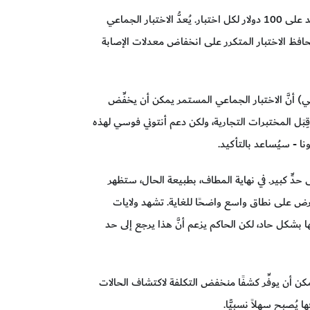
لكن هذا لا يزال مُكلفًا. لم تنشأ بعد سوق وطنية للاختبار، ولكن الأسعار في نيو إنجلاند تتراوح ما بين 25 دولارًا إلى ما يزيد على 100 دولار لكل اختبار. يُعدُّ الاختبار الجماعي
حافظ الاختبار المتكرر على انخفاض معدلات الإصابة
ي) أنَّ الاختبار الجماعي المستمر يمكن أن يخفِّض
اسع من قِبَل المختبرات التجارية، ولكن دعم أنتوني فوسي لهذه
 - سيُساعد بالتأكيد.
 حدٍّ كبير. في نهاية المطاف، بطبيعة الحال، ستظهر
على نطاق واسع واضحًا للغاية. تشهد ولايات
نها بشكل حاد، لكن الحاكم يزعم أنَّ هذا يرجع إلى حد
كن أن يوفِّر كشفًا منخفض التكلفة لاكتشاف الحالات
ُصبح سهلاً نسبيًّا.