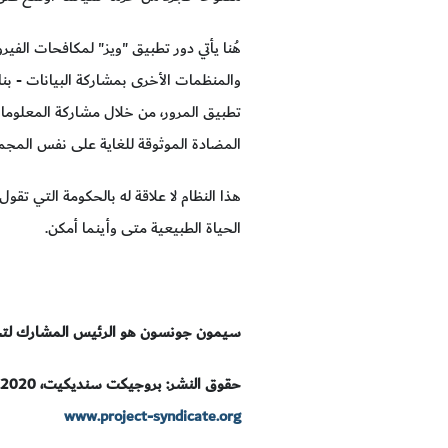
هُنا يأتي دور تطبيق "ويز" لمكافحات الف
والمنظمات الأخرى بمشاركة البيانات - بنا
تطبيق المرور، من خلال مشاركة المعلومات
المضادة الموثوقة للغاية على نفس المجموع
هذا النظام لا علاقة له بالحكومة التي تق
الحياة الطبيعية متى وأينما أمكن.
سيمون جونسون هو الرئيس المشارك لتحالف سياسة جائحة كوفيد 19 وأستاذ في ك
حقوق النشر: بروجيكت سنديكيت، 2020.
www.project-syndicate.org