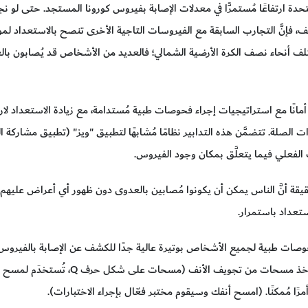
حدة ارتفاعًا مُستمرًّا في معدلات الإصابة بفيروس كورونا المستجد. حتى لو
 فإنَّ التجارب السابقة مع الفيروسات التاجية الأخرى تنصح بالاستعداد ل
ختلف أنحاء نصف الكرة الأرضية الشمالي؛ فالعديد من الأشخاص قد يُصابون بال
نًا مع استراتيجيات إجراء فحوصات طبية مُستدامة، مع زيادة الاستعداد لارتداء
ت الصلة. تتضمَّن هذه التدابير نظامًا مُشابهًا لتطبيق "ويز" (تطبيق مشاركة
لفعلي فيما يتعلَّق بمكان وجود الفيروس.
قة أنَّ الناس يمكن أن يكونوا مُصابين بالعدوى دون ظهور أي أعراض عليهم.
تعداد باستمرار.
 فحوصات طبية لجميع الأشخاص بوتيرة عالية جدًا للكشف عن الإصابة بالفيروس 
الأسبوع. إذا تمَّت هذه العملية من خلال
ًا مُمكنًا. (امسح أنفك وسيقوم مختبر فعّال بإجراء الاختبارات).