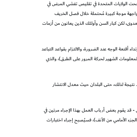
 نجحت الولايات المتحدة في تقليص تفشي المرض في
مواجهة موجة كبيرة مُحتملة خلال فصل الخريف
عدوى، لكن كبار السن وأولئك الذين يعانون من أزمات
 أقنعة الوجه عند الضرورة، والالتزام بقواعد التباعد
 المعلومات الشهير لحركة المرور على الطرق)، والذي
 نتيجة لذلك، حتى البلدان حيث معدل الانتشار
- قد يقوم بعض أرباب العمل بهذا الإجراء مرتين في
 أخذ مسحات من تجويف الأنف (مسحات على شكل حرف Q، تُستخدَم لمسح الجزء الأمامي من الأنف)، فسيُصبح إجراء اختبارات