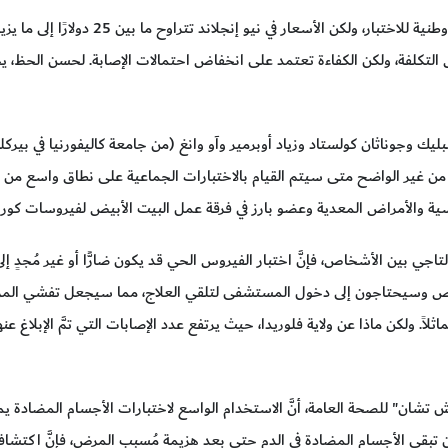
ض التكلفة، ولكن الكفاءة تعتمد على انخفاض احتمالات الإصابة. لحسن الحظ، ي
يك وجوناثان كولستاد وزياد أوبرمير وآو وانغ (من جامعة كاليفورنيا في بيركل
ة 95٪ أو أكثر. لا يزال من غير الواضح متى سيتم القيام بالاختبارات الجماعية على نطاق و
ية والأمراض المعدية وعضو بارز في فرقة عمل البيت الأبيض لفيروسات كورونا
اجي بين الأشخاص، فإنَّ اختبار الفيروس الحي قد يكون ضارًّا أو غير مُجدٍ إلى
 وسيحتاجون إلى دخول المستشفى لتلقي العلاج، مما سيجعل تفشي المرض 
ثلاً. ولكن ماذا عن ولاية فلوريدا، حيث يرتفع عدد الإصابات التي تمَّ الإبلاغ ع
 تشان" للصحة العامة، أنَّ الاستخدام الواسع لاختبارات الأجسام المضادة يم
بقى الأجسام المضادة في الدم حتى بعد هزيمة مُسبب المرض، فإنَّ اكتشافها ي