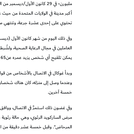
أكبر مدينة في الولايات المتحدة من حيث ع
تحتوي على إحدى عشرة جرعة، وتنتهي صلا
وفي ذلك اليوم من شهر كانون الأول (ديس
العاملين في مجال الرعاية الصحية، ولشُرطيي
يمكن تلقيح أي شخص يزيد عمره عن65 عامًا أو يعاني من حالة طبية تزيد من خطر الإصابة بفيروس كورونا- لكنهم لم يكونوا متاحين.
وبدأ غوكال في الاتصال بالأشخاص من قوائم
وعندما وصل إلى منزله، كان هناك شخصان ي
خمسة آخرين.
وفي غضون ذلك استمرَّ في الاتصال، ووافق
مرض الساركويد الرئوي، وهي حالة رئوية ج
المرحاض". وقبل خمسة عشر دقيقة من انته