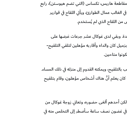
 29 كانون الأول/ديسمبر من العام الماضي، كان حسن غوكال، المدير الطبي لفريق الاستجابة لـكوفيد-19 في مقاطعة هاريس، تكساس (التي تضم هيوستن)، رابع
الغالب عمال الطوارئ، ويأتي اللقاح في قوارير
ن اللقاح الذي لم يُستخدم.
يدة. وبقي لدى غوكال عشر جرعات عَرضها على
 بزميل كان والداه وأقاربه مؤهلين لتلقي التلقيح-
التلقيح، ويمكنه القدوم إلى منزله في ذلك المساء.
 كان يعلم أنَّ هناك أشخاص مؤهلون، وقام بتلقيح
، لكن أحدهم ألغى حضوره، وتعاني زوجة غوكال من
 لكن في غضون نصف ساعة سأضطر إلى التخلص منه في