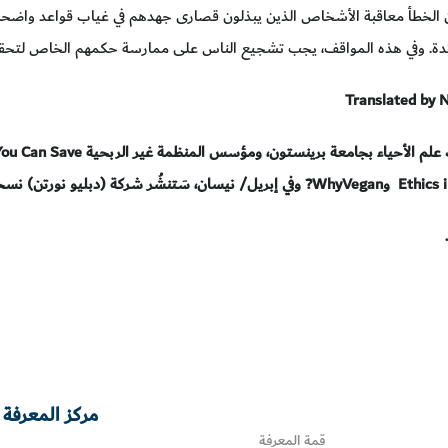
 الخطأ معاقبة الأشخاص الذين يبذلون قصارى جهدهم في غياب قواعد واضحة، أ
ائدة. وفي هذه المواقف، يجب تشجيع الناس على ممارسة حكمهم الخاص لتحقي
Translated by 
علم الأحياء بجامعة برينستون، ومؤسس المنظمة غير الربحية
You Can Save
Ethics 
و
WhyVegan?
وفي إبريل
/
نيسان، سَتنشُر شركة (دبليو نورتن) نس
مركز المعرفة 
قمة المعرفة