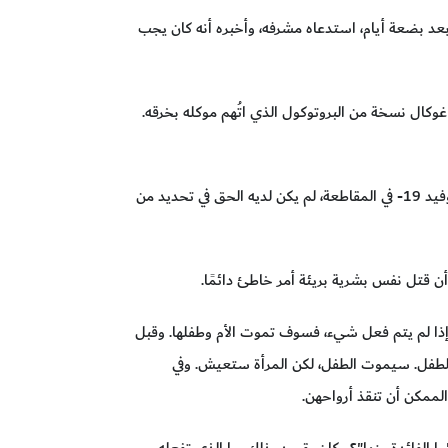
بعد بضعة أيام، استدعاه مشرفه، وأخبره أنه كان يجب
وكال نسخة من البروتوكول الذي اتُهم موكله بخرقه.
ورفض أحد القضاة التهم، قائلاً أن المدعية العامة قد أخفقت في إظهار أن غوكال، بصفته المستشار الطبي للاستجابة لكوفيد 19- في المقاطعة، لم يكن لديه الحق في تحديد من
 أن قتل نفس بشرية بريئة أمر خاطئ دائمًا.
، إذا لم يتم فعل شيء، فسوف تموت الأم وطفلها. وقبل
الطفل. سيموت الطفل، لكن المرأة ستعيش. وفي
 الممكن أن تنقذ أرواحهن.
"ما الفائدة منها"؟ وكان يقصد بذلك، ما الذي تفعله