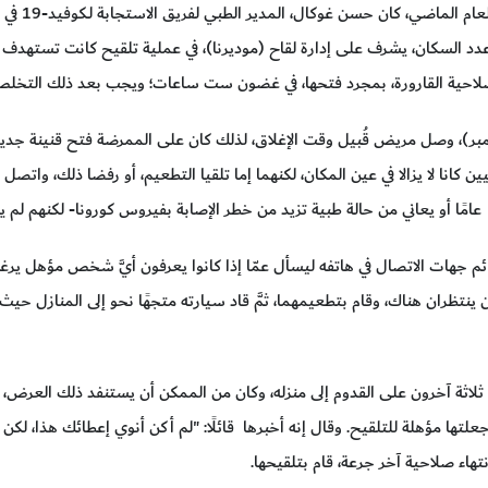
ملبورن- في
دد السكان، يشرف على إدارة لقاح (موديرنا)، في عملية تلقيح كانت تستهدف في 
حية القارورة، بمجرد فتحها، في غضون ست ساعات؛ ويجب بعد ذلك التخلص م
مبر)، وصل مريض قُبيل وقت الإغلاق، لذلك كان على الممرضة فتح قنينة جد
ن كانا لا يزالا في عين المكان، لكنهما إما تلقيا التطعيم، أو رفضا ذلك، واتصل
 جهات الاتصال في هاتفه ليسأل عمّا إذا كانوا يعرفون أيَّ شخص مؤهل يرغب ب
نتظران هناك، وقام بتطعيمهما، ثمَّ قاد سيارته متجهًا نحو إلى المنازل حيث
 ثلاثة آخرون على القدوم إلى منزله، وكان من الممكن أن يستنفد ذلك العرض
علتها مؤهلة للتلقيح. وقال إنه أخبرها قائلًا: "لم أكن أنوي إعطائك هذا،
اء صلاحية آخر جرعة، قام بتلقيحها.