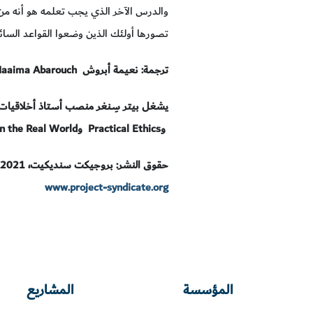
والدرس الآخر الذي يجب تعلمه هو أنه من
تصورها أولئك الذين وضعوا القواعد الس
ترجمة: نعيمة أبروش
Naaima Abarouch
يشغل بيتر سِـنغر منصب أستاذ أخلاقيات 
و
Practical Ethics
و
in the Real World
حقوق النشر: بروجيكت سنديكيت، 2021.
www.project-syndicate.org
المؤسسة
المشاريع