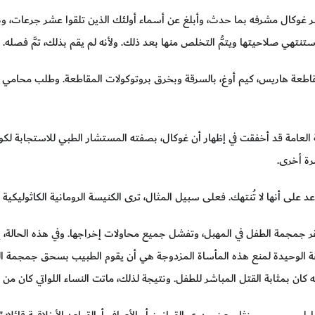
أخبر غوكال مشرفه بما حدث، وأبلغ عن أسماء أولئك الذين تلقوا عشر جرعات، و
نتهي صلاحيتها ويتمُّ التخلص منها بعد ذلك. ولأنه لم يقم بذلك، تمَّ فصله.
قاطعة هاريس، كيم أوغ، بالسرقة وبخرق بروتوكولات المقاطعة. وطلب محامي غ
رة أخرى.
 على أنها لا تُنتهك. فعلى سبيل المثال، ترى الكنيسة الرومانية الكاثوليكية
ستقر جمجمة الطفل في المهبل، وتفشل جميع محاولات إخراجها. وفي هذه الحالة
يقة الوحيدة لمنع هذه المأساة المزدوجة هي أن يقوم الطبيب بسحق جمجمة 
أنه كان بمثابة القتل المباشر للطفل. ونتيجة لذلك، ماتت النساء اللواتي كان من
ءل، جيريمي بينثام، عن جدوى القوانين أو الأعراف أوالقواعد الأخلاقية قائلا: 