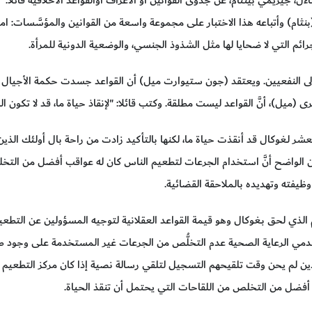
بنثام) وأتباعه هذا الاختبار على مجموعة واسعة من القوانين والمؤسَّسات: امت
ئم التي لا ضحايا لها مثل الشذوذ الجنسي، والوضعية الدونية للمرأة.
بة إلى النفعيين. ويعتقد (جون ستيوارت ميل) أن القواعد جسدت حكمة الأجيال
(ميل)، أنَّ القواعد ليست مطلقة. وكتب قائلا: "لإنقاذ حياة ما، قد لا تكون 
عشر لـغوكال قد أنقذت حياة ما، لكنها بالتأكيد زادت من راحة بال أولئك الذين 
ن الواضح أنَّ استخدام الجرعات لتطعيم الناس كان له عواقب أفضل من التخل
يفته وتهديده بالملاحقة القضائية.
 الذي لحق بـغوكال وهو قيمة القواعد العقلانية لتوجيه المسؤولين عن التطع
 الرعاية الصحية عدم التخلُّص من الجرعات غير المستخدمة على وجود طوابير
ن لم يحن وقت تلقيحهم التسجيل لتلقي رسالة نصية إذا كان مركز التطعيم ا
أفضل من التخلص من اللقاحات التي يحتمل أن تنقذ الحياة.