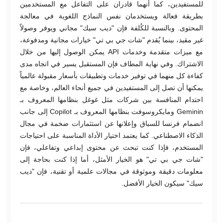
للمستفيدين، كما أنهما قادران على التفاعل مع المستخدمين
بطريقة فعالة ويستخدمان نفس النماذج اللغوية في معالجة
المحتوى. وبالنسبة للكُلفة فإن "ديب سيك" مجاني ويوفر وصولاً
غير مقيد، بينما يُقدم "شات جي بي تي" خيارات مجانية ومدفوعة،
مع ميزات متقدمة وخدمات API يمكن الوصول إليها من خلال
الاشتراك. وفي نهاية المطاف فإن المستقبل يسير في اتجاه مدى
كفاءة كل منهما في توفير خدمات وتطبيقات بأسعار مقبولة عالمياً
يمكنها أن تصل إلى المستفيدين في جميع أنحاء العالم، وخاصة مع
احتدام المنافسة بين شركات مثل غوغل بنظامها المعروف بـ
Geminin ومايكروسوفت بنظامها المعروف بـ Copilot إلى جانب
انضمام فرنسا للسباق وإعلانها عن استثمارات ضخمة في مجال
الذكاء الاصطناعي. كما يعتمد اختيار الأداة المناسبة على احتياجات
المستخدم، فإذا كنت تبحث عن محتوى إبداعي وتفاعلي، فإن
"شات جي بي تي" هو الخيار الأمثل، أما إذا كنت بحاجة إلى
معلومات دقيقة وموثوقة في مجالات علمية أو تقنية، فإن "ديب
سيك" سيكون الخيار الأفضل.