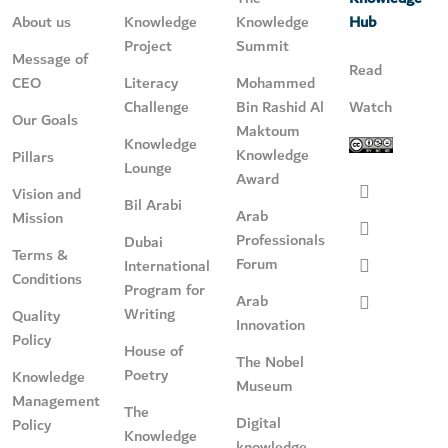
About us
Knowledge
Knowledge
Hub
Project
Summit
Message of
Read
CEO
Literacy
Mohammed
Challenge
Bin Rashid Al
Watch
Our Goals
Maktoum
Knowledge
Knowledge
Pillars
Lounge
Award
Vision and
Bil Arabi
Arab
Mission
Professionals
Dubai
Terms &
Forum
International
Conditions
Program for
Arab
Writing
Quality
Innovation
Policy
House of
The Nobel
Poetry
Knowledge
Museum
Management
The
Digital
Policy
Knowledge
knowledge