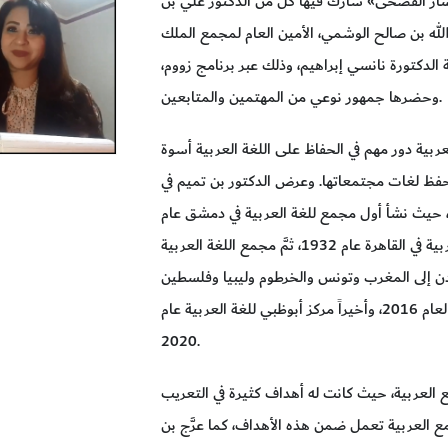
تشار الفصحى» شارك فيها كلٌّ من الدكتور علي بن
الله بن صالح الوشمي، الأمين العام لمجمع الملك
ة الدكتورة نانسي إبراهيم، وذلك عبر برنامج زووم،
وحضرها جمهور نوعي من المهتمين والمتابعين.
عربية دور مهم في الحفاظ على اللغة العربية أسوة
بحفظ لغات مجتمعاتها. وعرض الدكتور بن تميم في
ا، حيث نشأ أول مجمع للغة العربية في دمشق عام
1919 الذي أسَّسه محمد كرد علي، ثمَّ مجمع اللغة العربية في القاهرة عام 1932، ثمَّ مجمع اللغة العربية
مع من الأردن إلى المغرب وتونس والخرطوم وليبيا وفلسطين
والجزائر وصولاً إلى مجمع الملك سلمان ومجمع الشارقة العام 2016، وأخيراً مركز أبوظبي للغة العربية عام
2020.
العربية، حيث كانت له أهداف كثيرة في التعريب
 العربية تعمل ضمن هذه الأهداف، كما عرَّج بن