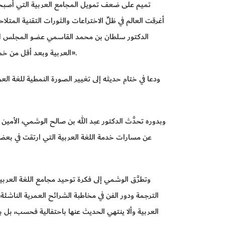
تميم على ضعف تمويل المجامع العربية التي أصبح
أغرقت العالم في ظلِّ الاختراعات والثورات التقنية المت
الدكتور سلطان بن محمد القاسمي عضو المجلس الأعلى
العربية وبعد أقل من خمس سنوات صدر «المعجم التاريخي للغة العربية».
ودعا في ختام حديثه إلى تغيير الصورة النمطية للغة الع
وبدوره تحدَّث الدكتور عبد الله بن صالح الوشمي، الأمين
عن مسارات خدمة اللغة العربية التي ارتقت في بعض ا
وتطرَّق الوشمي إلى فكرة توحيد مجامع اللغة العربية
الترجمة ودور الفن في مخاطبة الشرائح العمرية الناشئة،
العربية وألا ينتهي الحديث عنها باحتفالية فحسب، بل ب