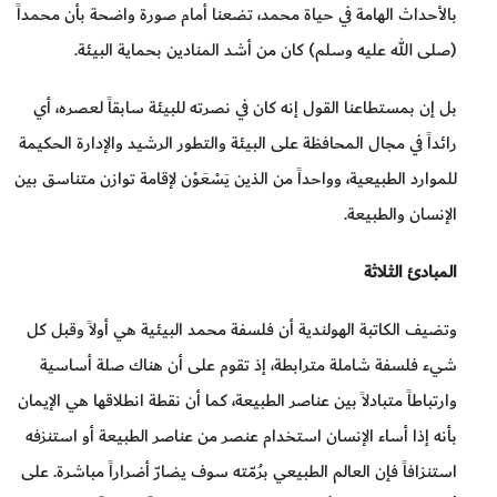
بالأحداث الهامة في حياة محمد، تضعنا أمام صورة واضحة بأن محمداً
(صلى الله عليه وسلم) كان من أشد المنادين بحماية البيئة.
بل إن بمستطاعنا القول إنه كان في نصرته للبيئة سابقاً لعصره، أي
رائداً في مجال المحافظة على البيئة والتطور الرشيد والإدارة الحكيمة
للموارد الطبيعية، وواحداً من الذين يَسْعَوْن لإقامة توازن متناسق بين
الإنسان والطبيعة.
المبادئ الثلاثة
وتضيف الكاتبة الهولندية أن فلسفة محمد البيئية هي أولاً وقبل كل
شيء فلسفة شاملة مترابطة، إذ تقوم على أن هناك صلة أساسية
وارتباطاً متبادلاً بين عناصر الطبيعة، كما أن نقطة انطلاقها هي الإيمان
بأنه إذا أساء الإنسان استخدام عنصر من عناصر الطبيعة أو استنزفه
استنزافاً فإن العالم الطبيعي برُمّته سوف يضارّ أضراراً مباشرة. على