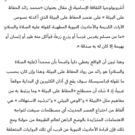
أنثروبولوجيا الثقافة الإسامية، في مقال بعنوان: «محمد رائد الحفاظ
على البيئة » على عنصر الحفاظ على البيئة الذي أكدته نصوص
الآيات الكريمة والأحاديث النبوية المطهرة، كقوله عليه الصلاة والسلام:
«ما من مسلم يغرس غرساً أو يزرع زرعاً، فيأكل منه طير أو إنسان أو
بهيمة إلا كان له به صدقة ».
وهنا تبين أن الواقع يعطي دلياً واضحاً بأن محمداً (عليه الصلاة
والسلام) هو رائد من رواد الحفاظ على البيئة. وهذا وإن كان، بحسب
ما تقوله فرانسيسكا، سوف يقع في آذان الكثيرين في البداية موقعاً
غريباً، إذ لا شك أن مصطلح «الحفاظ على البيئة » وما يرتبط به من
مفاهيم مثل «البيئة » و"الوعي البيئي » و"ترشيد الاستهلاك » هي
ألفاظ من اختراع العصر الحديث، أي مصطلحات صيغت لتواجه
الاهتمامات المتزايدة بالوضع الراهن لعالم الطبيعة من حولنا؛ ومع
ذلك فإن قراءة الأحاديث النبوية عن قرب، أي تلك الروايات المتعلقة