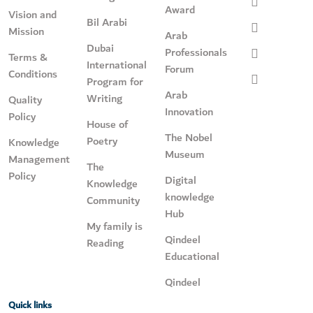
Award
Vision and
Bil Arabi
Mission
Arab
Dubai
Professionals
Terms &
International
Forum
Conditions
Program for
Arab
Writing
Quality
Innovation
Policy
House of
The Nobel
Poetry
Knowledge
Museum
Management
The
Policy
Digital
Knowledge
knowledge
Community
Hub
My family is
Qindeel
Reading
Educational
Qindeel
Quick links