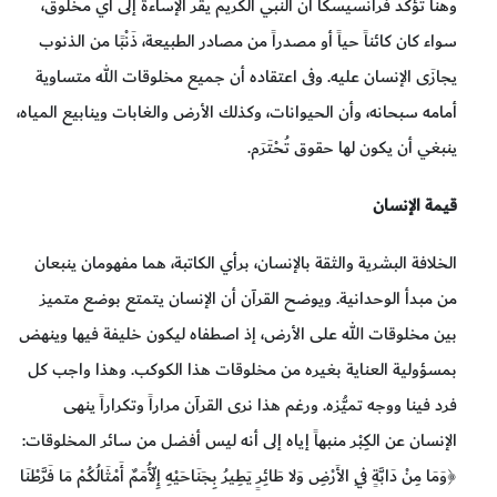
وهنا تؤكد فرانسيسكا أن النبي الكريم يقر الإساءة إلى أي مخلوق،
سواء كان كائناً حياً أو مصدراً من مصادر الطبيعة، ذَنْبًا من الذنوب
يجازَى الإنسان عليه. وفى اعتقاده أن جميع مخلوقات الله متساوية
أمامه سبحانه، وأن الحيوانات، وكذلك الأرض والغابات وينابيع المياه،
ينبغي أن يكون لها حقوق تُحْتَرَم.
قيمة الإنسان
الخلافة البشرية والثقة بالإنسان، برأي الكاتبة، هما مفهومان ينبعان
من مبدأ الوحدانية. ويوضح القرآن أن الإنسان يتمتع بوضع متميز
بين مخلوقات الله على الأرض، إذ اصطفاه ليكون خليفة فيها وينهض
بمسؤولية العناية بغيره من مخلوقات هذا الكوكب. وهذا واجب كل
فرد فينا ووجه تميُّزه. ورغم هذا نرى القرآن مراراً وتكراراً ينهى
الإنسان عن الكِبْر منبهاً إياه إلى أنه ليس أفضل من سائر المخلوقات:
﴿وَمَا مِنْ دَابَّةٍ فِي الأَرْضِ وَلا طَائِرٍ يَطِيرُ بِجَنَاحَيْهِ إِلّأُمَمٌ أَمْثَالُكُمْ مَا فَرَّطْنَا