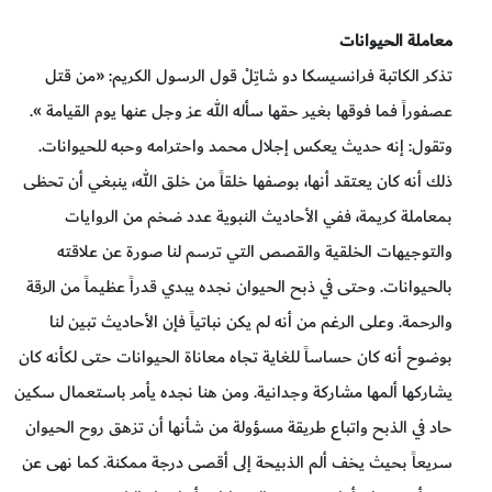
معاملة الحيوانات
تذكر الكاتبة فرانسيسكا دو شاتِلْ قول الرسول الكريم: «من قتل
عصفوراً فما فوقها بغير حقها سأله الله عز وجل عنها يوم القيامة ».
وتقول: إنه حديث يعكس إجلال محمد واحترامه وحبه للحيوانات.
ذلك أنه كان يعتقد أنها، بوصفها خلقاً من خلق الله، ينبغي أن تحظى
بمعاملة كريمة، ففي الأحاديث النبوية عدد ضخم من الروايات
والتوجيهات الخلقية والقصص التي ترسم لنا صورة عن علاقته
بالحيوانات. وحتى في ذبح الحيوان نجده يبدي قدراً عظيماً من الرقة
والرحمة. وعلى الرغم من أنه لم يكن نباتياً فإن الأحاديث تبين لنا
بوضوح أنه كان حساساً للغاية تجاه معاناة الحيوانات حتى لكأنه كان
يشاركها ألمها مشاركة وجدانية. ومن هنا نجده يأمر باستعمال سكين
حاد في الذبح واتباع طريقة مسؤولة من شأنها أن تزهق روح الحيوان
سريعاً بحيث يخف ألم الذبيحة إلى أقصى درجة ممكنة. كما نهى عن