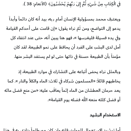
فِي الْكِتَابِ مِنْ شَيْءٍ ثُمَّ إِلَى رَبِّهِمْ يُحْشَرُونَ﴾ (الأنعام: 38 ).
ويعترف محمد بمسؤولية الإنسان أمام ربه، بيد أنه كان دائماً وأبداً
يدعو إلى التواضع، ومن ثَمّ نراه يقول: «إن قامت على أحدكم القيامة
وفي يده فسيلة فليغرسها »، فهو هنا يبين أنه، حتى عند انتفاء كل
أمل لدى البشر، على الفرد أن يحافظ على نمو الطبيعة. لقد كان
مؤمناً بأن الطبيعة حسنة في ذاتها حتى لو لم يستفد البشر منها.
وبالمثل نراه يحض أتباعه على التشارك في موارد الطبيعة، إذ
يخاطبهم قائلاً: «المسلمون شركاء في ثلاث: الماء والكلأ والنار ». كما
يعد حرمان العطشان من الماء إثماً يعاقَب عليه: «من منع فضل مائه
أو فضل كلئه منعه الله فضله يوم القيامة».
الاستخدام الرشيد
أما ترشيد الاستعمال للموارد، فإنه وإن كان مصطلحاً ينادى به في هذا