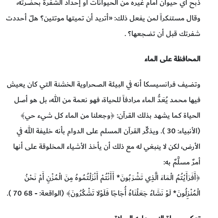
ذبح أي حيوان أمام غيره من الحيوانات أو إحداد الشفرة بحضرته،
وقال مستنكراً لمن يفعل ذلك: «أتريد أن تميتها موتتين؟ هلّ أحددت
شفرتك قبل أن تضجعها؟ .
المحافظة على الماء
وتضيف فرانسيسكا أنه في البيئة الصحراوية الخشنة التي كان يعيش
فيها محمد يُعَدُّ الماء مرادفاً للحياة، فهو نعمة من الله، بل هو أصل
الحياة كما يشهد بذلك القرآن: ﴿وجعلنا من الماء كل شيء حي﴾
(الأنبياء: 30 ). ويذكِّر القرآن المسلم على الدوام بأنه خليفة الله في
الأرض، لكن لا ينبغي له مع ذلك أن يأخذ الأشياء المخلوقة على أنها
أمرٌ مسلَّمٌ به:
﴿أَفَرَأَيْتُمُ الْمَاءَ الَّذِي تَشْرَبُونَ* أَأَنْتُمْ أَنْزَلْتُمُوهُ مِنَ الْمُزْنِ أَمْ نَحْنُ
الْمُنْزِلُونَ* لَوْ نَشَاءُ جَعَلْنَاهُ أُجَاجًا فَلَوْلا تَشْكُرُونَ﴾ (الواقعة: - 68 70 ).