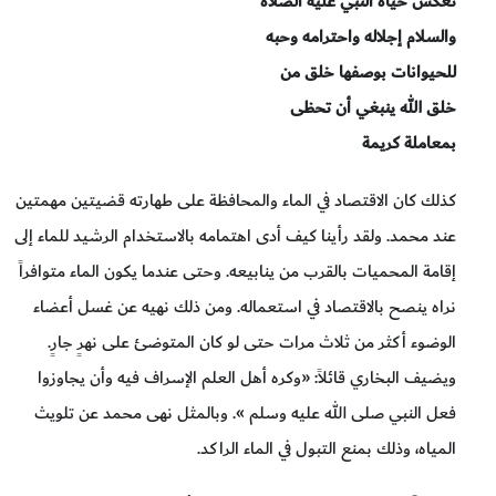
تعكس حياة النبي عليه الصلاة
والسلام إجلاله واحترامه وحبه
للحيوانات بوصفها خلق من
خلق الله ينبغي أن تحظى
بمعاملة كريمة
كذلك كان الاقتصاد في الماء والمحافظة على طهارته قضيتين مهمتين
عند محمد. ولقد رأينا كيف أدى اهتمامه بالاستخدام الرشيد للماء إلى
إقامة المحميات بالقرب من ينابيعه. وحتى عندما يكون الماء متوافراً
نراه ينصح بالاقتصاد في استعماله. ومن ذلك نهيه عن غسل أعضاء
الوضوء أكثر من ثلاث مرات حتى لو كان المتوضئ على نهرٍ جارٍ.
ويضيف البخاري قائلاً: «وكره أهل العلم الإسراف فيه وأن يجاوزوا
فعل النبي صلى الله عليه وسلم ». وبالمثل نهى محمد عن تلويث
المياه، وذلك بمنع التبول في الماء الراكد.