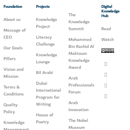
Foundation
Projects
Digital
Knowledge
The
Hub
About us
Knowledge
Knowledge
Project
Summit
Read
Message of
CEO
Literacy
Mohammed
Watch
Challenge
Bin Rashid Al
Our Goals
Maktoum
Knowledge
Pillars
Knowledge
Lounge
Award
Vision and
Bil Arabi
Mission
Arab
Dubai
Professionals
Terms &
International
Forum
Conditions
Program for
Arab
Writing
Quality
Innovation
Policy
House of
The Nobel
Poetry
Knowledge
Museum
Management