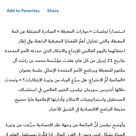
Add to Favorites
Share
استمراراً لجلسات «حوارات المعرفة » المبادرة المنبثقة عن قمة
المعرفة، والتي تتناول أهمَّ القضايا المعرفية الراهنة، وفي إطار
احتفائهما باليوم العالمي للإبداع والابتكار الذي حددته الأمم المتحدة
بتاريخ 21 إبريل من كل عام، عقدت مؤسَّسة محمد بن راشد آل
مكتوم للمعرفة وبرنامج الأمم المتحدة الإنمائي جلسة بعنوان
«الجائحة أمُّ الاختراع: هل سرَّع الوباء من وتيرة الابتكارات؟ » وتحدث
خلالها أنديرس سورمان نيلسن، الخبير العالمي في استشراف
المستقبل واستراتيجيات الابتكار، وأدارتها الإعلامية مايا حجيج،
مذيعة البرامج الاقتصادية في الشرق للأخبار.
وأوضح نيلسن أنَّ الجائحة من وجهة نظر اقتصادية سرَّعت من وتيرة
الحياة بشكل كبير، ونحن في القرن الحالي إذا فكَّرنا بمستقبل العلم في