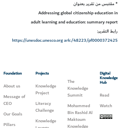
* مقتبس من تقرير بعنوان
Addressing global citizenship education in
adult learning and education: summary report
رابط التقرير:
https://unesdoc.unesco.org ark:/48223/pf0000372425
Foundation
Projects
Digital
Knowledge
The
Hub
About us
Knowledge
Knowledge
Project
Summit
Read
Message of
CEO
Literacy
Mohammed
Watch
Challenge
Bin Rashid Al
Our Goals
Maktoum
Knowledge
Pillars
Knowledge
Lounge