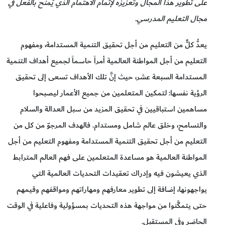
على تطوير هذا المجال وتعزيزه لإتمام الاهتمام الذي يُمنح بالفعل في
مجال التعليم المدرسي.
يعدُّ كلٌّ من التعليم من أجل تحقيق التنمية المستدامة، ومفهوم
التعليم من أجل المواطنة العالمية أمراً حاسماً لجميع أهداف التنمية
المستدامة السبعة عشر، حيث إنَّ تلك الأهداف تسعى إلى تحقيق
الرؤية نفسها: لتمكين المتعلمين من جميع الأعمار ليصبحوا
مساهمين استباقيين في تحقيق المزيد من سبل العدالة والسلام
والتسامح، وخلق عالم شامل ومستدام. فالهدف المرجوّ من كل من
التعليم من أجل تحقيق التنمية المستدامة ومفهوم التعليم من أجل
المواطنة العالمية هو مساعدة المتعلمين على فهم العالم المترابط
الذي يعيشون فيه وإدراك تعقيدات التحديات العالمية التي
يواجهونها، إضافة إلى تطوير معارفهم ومهاراتهم ومواقفهم وقيمهم
حتى يتمكَّنوا من مواجهة هذه التحديات بمسؤولية وفاعلية في الوقت
الحاضر وفي المستقبل.