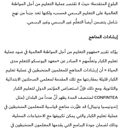
البلوغ المتقدمة؛ حيث لا تقتصر عملية التعليم من أجل المواطنة
العالمية على التعليم الرسمي فحسب، ولكنها تعد جزءاً من نهج
شامل يتضمن أيضاً التعلُّم غير الرسمي وغير الرسمي.
إرشادات المناهج
يؤكد تقرير «مفهوم التعليم من أجل المواطنة العالمية في ضوء عملية
تعليم الكبار وتعلُّمهم » الصادر عن «معهد اليونسكو للتعلم مدى
الحياة » أن إرشادات المناهج للمعلمين المنخرطين في عملية تعليم
الكبار قليلة بمقارنتها مع تلك المقدمة لمعلمي المرحلتين الابتدائية
والثانوية. ومع ذلك فإنَّ استعراض المؤتمر الدولي لتعليم الكبار
CONFINTEA لمنتصف المدة يظهر أنَّ عدداً من البلدان (مثل
إندونيسيا ونيبال) قد طوَّرت مناهج قياسية للمعلمين المنخرطين في
عملية تعليم الكبار والتي يمكن تكييفها مع الاحتياجات المحلية،
وذلك لضمان جودة البرامج التي يقدمها المعلمون المنخرطون في