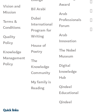
Award
Vision and
Bil Arabi
Mission
Arab
Dubai
Professionals
Terms &
International
Forum
Conditions
Program for
Arab
Writing
Quality
Innovation
Policy
House of
The Nobel
Poetry
Knowledge
Museum
Management
The
Policy
Digital
Knowledge
knowledge
Community
Hub
My family is
Qindeel
Reading
Educational
Qindeel
Quick links