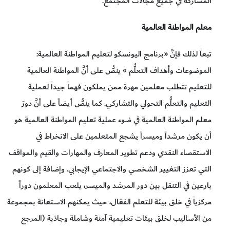
المشاركة في جميع مجالات المجتمع.
معلم المواطنة العالمية
تبعاً لذلك فإنَّ «برنامج اليونسكو لتعليم المواطنة العالمية:
الموضوعات وأهداف التعلُّم » ينصُّ على أنَّ المواطنة العالمية
للتعليم تتطلب معلمين مهرة ممن يملكون فهماً جيداً لعملية
التعليم والتعلُّم التحولي والتشاركي. كما ينصُّ أيضاً على أنَّ دورَ
معلم المواطنة العالمية في ضوء عملية تعليم المواطنة العالمية هو
أن يكون مرشداً وميسراً يشجع المتعلمين على الانخراط في
الاستقصاء النقدي ودعم تطوير المعارف والمهارات والقيم والمواقف
التي تعزز التغيير الشخصي والاجتماعي الإيجابي. وإضافة إلى كونهم
بارعين في التنقل بين دور المرشد والميسر، يلعب المعلمون دوراً
مركزياً في خلق بيئة للتعلم الفعّال، حيث يمكنهم الاستعانة بمجموعة
من الأساليب لخلق بيئات تعليمية آمنة وشاملة وجاذبة (المرجع