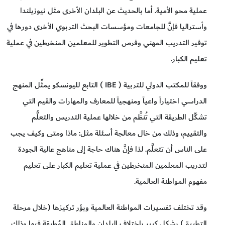
عملية محو الأمية. أما بالحديث عن البلدان الأخرى مثل نيوزيلندا
وأستراليا فإنَّ للجامعات ومؤسسات البحث التربوي الأخرى دورها في
توفير التدريب المهني وفرص التطوير للمعلمين المنخرطين في عملية
تعليم الكبار.
ووفقاً للمكتب الدولي للتربية ( IBE ) التابع لليونسكو يمثِّل المنهج
الدراسي اختياراً واعياً ومنهجياً للمعارف والمهارات والقيم التي
تشكِّل الطريقة التي تُنظَّم من خلالها عملية التدريس والتعلُّم
والتقييم، وذلك من خال معالجة أسئلة مثل: ماذا ومتى وكيف يجب
على الناس أن تتعلَّم. لذا فإنَّ هناك حاجة إلى مناهج عالية الجودة
لتدريب المعلمين المنخرطين في عملية تعليم الكبار على تعليم
مفهوم المواطنة العالمية.
وقد تختلف تفسيرات المواطنة العالمية وبؤر تركيزها (خلال مرحلة
التطبيق) بشكل كبير باختلاف البلدان والمناطق المُطبقة فيها وذلك