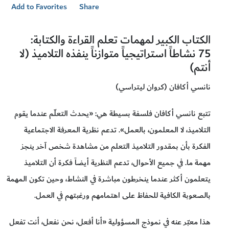
Add to Favorites
Share
الكتاب الكبير لمهمات تعلم القراءة والكتابة:
75 نشاطاً استراتيجياً متوازناً ينفذه التلاميذ (لا
أنتم)
نانسي أكافان (كروان ليتراسي)
تتبع نانسي أكافان فلسفة بسيطة هي: «يحدث التعلّم عندما يقوم
التلاميذ، لا المعلمون، بالعمل». تدعم نظرية المعرفة الاجتماعية
الفكرة بأن بمقدور التلاميذ التعلم من مشاهدة شخص آخر ينجز
مهمة ما. في جميع الأحوال، تدعم النظرية أيضاً فكرة أن التلاميذ
يتعلمون أكثر عندما ينخرطون مباشرة في النشاط، وحين تكون المهمة
بالصعوبة الكافية للحفاظ على اهتمامهم ورغبتهم في العمل.
هذا معبّر عنه في نموذج المسؤولية «أنا أفعل، نحن نفعل، أنت تفعل