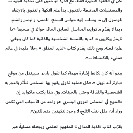
لكن في العقود الأخيرة فقط، مع قدرة الباحثين على تحديد الجينات
والمستقبلات المرتبطة بالتذوق، بدأ علم النكهة والتذوق بالارتقاء
للوصول إلى ما وصلت إليه حواس السمع، اللمس، والبصر والشم.
ربما لا يقدّم ماكوايد، المراسل السابق الحائز جوائز في صحيفة «ذا
تايمز بيكايون »، كتابه باللمسة الشخصية والذاتية كما كان ينبغي
عليه فعله. ومع ذلك، يقدم كتاب «لذيذ المذاق » رحلة مثيرة في عالم
«مليء بالاكتشافات».
يبدو أنه كان لكانط إشارة مهمة، كما تقول باربرا سبيندل من موقع
«بارنز آند نوبل ». فكل عملية تذوق يقوم بها الشخص تتأثر بالتجربة
الشخصية والثقافة وحتى بالجينات. وفي هذا يكتب ماكوايد إن
«التنوع في الحمض النووي البشري هو واحد من الأسباب التي تكمن
وراء أنه، مثل نتف الثلج، لا وجود لنكهتين متماثلتين».
يقرّب كتاب «لذيذ المذاق » المفهوم العلمي ويجعله مسلياً، عبر