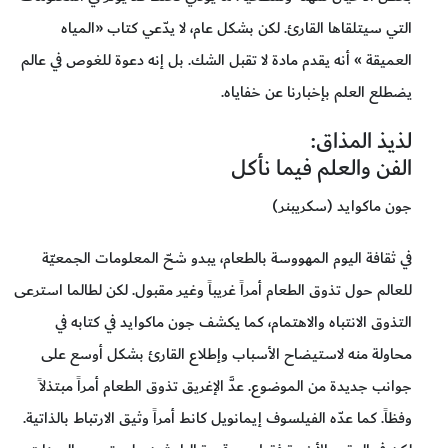
التي سيتلقاها القارئ. لكن بشكل عام، لا يدّعي كتاب «المياه
العميقة » أنه يقدم مادة لا تقبل الشك. بل إنه دعوة للغوص في عالم
يضطلع العلم بإخبارنا عن خفاياه.
لذيذ المذاق:
الفن والعلم فيما نأكل
جون ماكوايد (سكريبنر)
في ثقافة اليوم المهووسة بالطعام، يبدو شحّ المعلومات الجمعيّة
للعالم حول تذوق الطعام أمراً غريباً وغير مقبول. لكن لطالما استرعى
التذوق الانتباه والاهتمام، كما يكشف جون ماكوايد في كتابه في
محاولة منه لاستيضاح الأسباب وإطلاع القارئ بشكل أوسع على
جوانب جديدة من الموضوع. عدَّ الإغريق تذوق الطعام أمراً مبتذلاً
وفظاً. كما عدّه الفيلسوف إيمانويل كانط أمراً وثيق الارتباط بالذاتية.