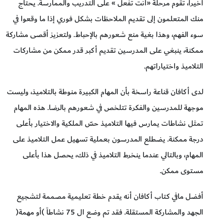
أخيراً، تقوم مرحلة «أنت تفعل » على التدريب والممارسة. يحتاج
منك المتعلمون إلى تقديم الملاحظات بشكل فوري إذا ما وقعوا في
سوء الفهم، وهذا بغية منع شعورهم بالإحباط. ولتعزيز أقصى مشاركة
ممكنة، ينبغي على المدرسين تقديم أكبر قدر ممكن من مشاركات
التلاميذ واختياراتهم.
لدى أكافان قناعة راسخة بأن المهام الكبيرة منوطة بالتلاميذ، وليست
موجهة للمدرسين والفكرة تتلخص في شعورهم بالرضا. هذه المهام
تمثل نشاطات يمارس فيها التلاميذ حسّ الملكية والاختيار بأعلى
درجة ممكنة. يضطلع المدرسون بعملية تسهيل عمل التلاميذ على
المهام، وبالتالي عندما ينخرط التلاميذ في ذلك، يحصل هذا بأعلى
مستوى ممكن.
أفضل مافي كتاب أكافان أنه يقدم خطة تعليمية مصممة لتشجيع
الجهد والمشاركة المستقلة. فقد تم وضع ال 75 نشاطاً )أو مهمة(