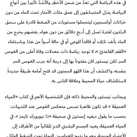
في هذه الرياضة التي تعدّ من ضمن الأخطر والأشدّ تأثيراً بين أنواع
الرياضة، ينزل المتسابقون إلى عمق مئات الأمتار تحت الماء من دون
خزانات أوكسجين، ليتحملوا مستويات من الضغط قادرة على سحق
الرئتين، لفترة تصل إلى أربع دقائق من دون هواء. بعضهم يخرج من
الماء بأنف نازف، أو فاقداً للوعي أو في حالة أسوأ من هذا. وباستثناء
«القفز القاعديّ »، لا توجد رياضة ذات معدلات وفاة أعلى من الغوص
الحر. لكن نيستور كان مفتوناً بها إلى درجة أنه جرب الغوص الحر
بنفسه، واكتشف أن هذا اللهو المجنون قد فتح أمامه طريقةً جديدةً
لاستكشاف حياة المحيط وعلاقة الناس به.
وبجانب نيستور والمحيط ذاته، فإن الشخصية الأهم في كتاب «المياه
العميقة » قد تكون ظاهرة تسمى منعكس الغوص عند الثدييات،
بحسب ما يقول ديفيد إبستين في صحيفة «ذا نيويورك تايمز ». في
المياه العميقة، يعيد الجسم البشري الدم تلقائياً من الأطراف إلى
الأعضاء الحيوية، وهو ما يتيح للغواصين النجاة تحت الضغط الهائل.