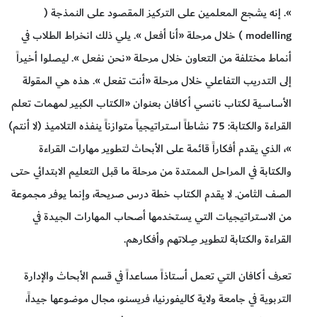
». إنه يشجع المعلمين على التركيز المقصود على النمذجة (
modelling ) خلال مرحلة «أنا أفعل ». يلي ذلك انخراط الطلاب في
أنماط مختلفة من التعاون خلال مرحلة «نحن نفعل ». ليصلوا أخيراً
إلى التدريب التفاعلي خلال مرحلة «أنت تفعل ». هذه هي المقولة
الأساسية لكتاب نانسي أكافان بعنوان «الكتاب الكبير لمهمات تعلم
القراءة والكتابة: 75 نشاطاً استراتيجياً متوازناً ينفذه التلاميذ (لا أنتم)
»، الذي يقدم أفكاراً قائمة على الأبحاث لتطوير مهارات القراءة
والكتابة في المراحل الممتدة من مرحلة ما قبل التعليم الابتدائي حتى
الصف الثامن. لا يقدم الكتاب خطة درس صريحة، وإنما يوفر مجموعة
من الاستراتيجيات التي يستخدمها أصحاب المهارات الجيدة في
القراءة والكتابة لتطوير صِلاتهم وأفكارهم.
تعرف أكافان التي تعمل أستاذاً مساعداً في قسم الأبحاث والإدارة
التربوية في جامعة ولاية كاليفورنيا، فريسنو، مجال موضوعها جيداً،