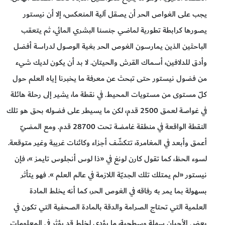
يجب على الغواص الحر أن يصقل آلية المنعكس، إلا أن نيستور
يصورها كرابطة تطورية لماضي جنسنا البشري المائي، ثم يتعقب
الباحثين الذين يمارسون الغوص الحر بغية الوصول لدراسة أفضل
وأدق للدلافين، أسماك القرش والحيتان. لا بد أن يكون لديك شيء
من فضول نيستور حتى تبحث عن معرفة ما يخبرنا إياه العلم حول
كلّ مستوى من مستويات المحيط. في نقطة ما، يشير إلى رحلة هائلة
في غواصة لعمق 2500 قدم، لكن ما يسيطر على فضوله بحق هو تلك
النقطة الواقعة في منطقة غامضة تحت 28700 قدم. ومع المضيّ
أعمق وأبعد في المغامرة، تتكشّف أجزاء وكائنات غريبة وغير متوقعة.
لسوء الحظ، كما تقول كارن لونغ في «ذا لوس أنجلوس تايمز »، فإن
نيستور «لم يمتلك تلك الجديّة اللازمة في عالم العلم ». فهو يتأثر
بسهولة بما يمر به رفاقه في الغوص الحر، كما أنه يخلط المادة
العلمية التي تحتاج الصرامة والدقة بالمادة الصحفية التي تكون في
بعض الأحيان سهلة وسطحية، ما يؤدي لخلط قد يؤثر في المعلومات