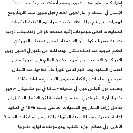
إظهار كيف تطور حسّ التذوق وحجم أدمغتنا بسرعة بعد أن بدأ
الإنسان في استخدام النار لطهي الطعام قبل مليون سنة تقريباً. ومع
الهجرات التي قام بها أسلافنا، تكيفت حواسهم الذوقية للمكونات
المحلية، ما أعطى مجموعات إثنية مختلفة خواصّ وتفضيلات ذوقية
متباينة. يخبرنا ماكوايد أن الاستعداد الجيني لاحتمال المرارة في
الطعم موجود عند نصف سكان الهند، لكنه أقل بكثير في الصين وبين
الأمريكيين الأصليين. وفي أجزاء عدة من العالم، فإن المرارة تعني
احتمال السمّيّة، وقد أظهر الناس نفوراً حاداً تجاهها. عند الانتقال
لموضوع الحلويات في الكتاب، يعرض الكاتب إحصاءات مقلقة،
بحسب قول أليكس هيرد في صحيفة «سانتا في نيو مكسيكان ». فهو
يذكرنا بأن السكر نادر إلى حد ما في الطبيعة لكن الانفجار السكاني في
مناطق زراعة السكر رفع الاستهلاك العالمي بنسبة %46 في العقود
الثلاثة الأخيرة، مسبباً السمنة المفرطة والكثير من المشكلات الصحية
الأخرى. وفي معظم أجزاء الكتاب، يبدو موقف ماكوايد فضولياً