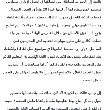
بالنظر إلى الخبرات السابقة التي تمتلكها في العمل الإداري بمدارس
فريسنو المتوسطة، كما أن لديها خبرة 20 عاماً في العمل الميداني
كمعلمة ثنائية اللغة في مدرسة ابتدائية، معلمة مصادر ثنائية اللغة
ومنسقة تطوير مهني. وهو ما يؤهلها أن تكون شغوفة بتقديم تعليم
رفيع المستوى للأطفال من خلال التدريس الهادف والمتميز. وقد
عملت أكافان على تطوير مهارات التعليم لدى المدرسين (من
المراحل الأولى إلى المرحلة الثانوية) في مواضيع مثل القراءة والكتابة،
بناء المفردات وتطويرها، الكتابة، تطوير اللغة الإنجليزية، التعليم القائم
على المعايير، والتوجيه والقيادة. كما أن لها مساهمات في التدريب
حول التغيير الثقافي، والإصلاح المدرسي والتطوير المرتكز على العمل
داخل الصف.
إلى جانب «الكتاب الكبير» لأكافان، هناك ثمانية كتب لها تتمحور
حول وسائل إنتاج بيئة تعليمية مثمرة وفعالة داخل الصف، لا سيما
في القدرة على التعامل الصحيح مع آليات اكتساب اللغة والحصول