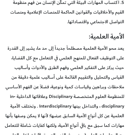
5. اكتساب المهارات البيئة التي تمكِّن الإنسان من فهم منظومة
القيم والأخلاقيات والقوانين الحاكمة للمنصات الإعلامية ومنصات
التواصل الاجتماعي واقتصاداتها.
الأمية العلمية:
يعد محو الأمية العلمية مصطلحاً جديداً إلى حد ما، يشير إلى القدرة
على التوظيف الفعال للمنهج العلمي في التعامل مع كل القضايا،
حيث يركز على التفكير العلمي وفهم الطرق والأدوات وأساليب
القياس والتحليل والتقييم القائمة على أساليب علمية دقيقة من
ملاحظات وبراهين وقياسات كمية ونوعية، فضلاً عن الفهم الأساسي
للمنظومة العلوم المتخصصة Disciplinary وعلاقاتها الداخلية in-
disciplinary ، والتداخل بينها Interdisciplinary . وتختلف الأمية
العلمية عن كل أنواع الأمية السابق عرضها؛ لأنها لا يمكن وصفها بأنها
مهارات كما سبق مع باقي أنواع الأمية، ولكنها كفايات شاملة للتعامل
مع المعلومات العلمية من حيث الفهم العميق لآليات إنتاج العلم