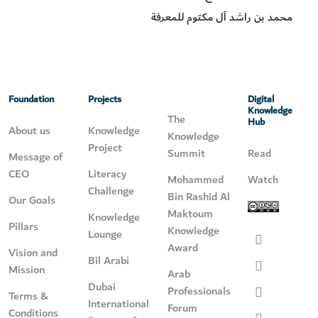
محمد بن راشد آل مكتوم للمعرفة
Foundation
Projects
Digital
Knowledge
The
Hub
About us
Knowledge
Knowledge
Project
Summit
Read
Message of
CEO
Literacy
Mohammed
Watch
Challenge
Bin Rashid Al
Our Goals
Maktoum
Knowledge
Pillars
Knowledge
Lounge
Award
Vision and
Bil Arabi
Mission
Arab
Dubai
Professionals
Terms &
International
Forum
Conditions