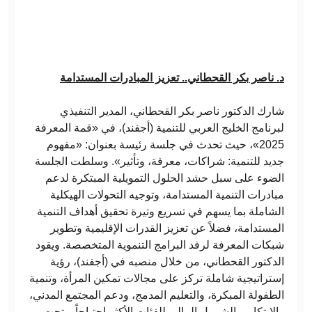
د. ناصر بكر القحطاني.. تعزيز المبادرات المستدامة
شارك الدكتور ناصر بكر القحطاني، المدير التنفيذي
لبرنامج الخليج العربي للتنمية (أجفند)، في «قمة المعرفة
2025»، حيث تحدث في جلسة رئيسة بعنوان: «مفهوم
جديد للتنمية: شراكات، معرفة، وتأثير». وسلطت الجلسة
الضوء على سبل حشد الحلول التمويلية المبتكرة لدعم
مبادرات التنمية المستدامة، وتوجيه التحولات الهيكلية
الشاملة بما يسهم في تسريع وتيرة تحقيق أهداف التنمية
المستدامة، فضلاً عن تعزيز القدرات الإقليمية وتطوير
شبكات المعرفة لرفد البرامج التنموية المتخصصة. ويقود
الدكتور القحطاني، من خلال منصبه في (أجفند)، رؤية
إستراتيجية شاملة تركز على مجالات تمكين المرأة، وتنمية
الطفولة المبكرة، والتعليم المدمج، ودعم المجتمع المدني،
والابتكار، والشمول المالي للفئات الأكثر احتياجاً. وتحت