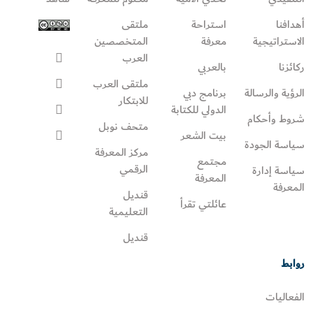
أهدافنا
استراحة
ملتقى
الاستراتيجية
معرفة
المتخصصين
العرب
ركائزنا
بالعربي
ملتقى العرب
الرؤية والرسالة
برنامج دبي
للابتكار
الدولي للكتابة
شروط وأحكام
متحف نوبل
بيت الشعر
سياسة الجودة
مركز المعرفة
مجتمع
الرقمي
سياسة إدارة
المعرفة
المعرفة
قنديل
عائلتي تقرأ‎
التعليمية
قنديل
روابط
الفعاليات