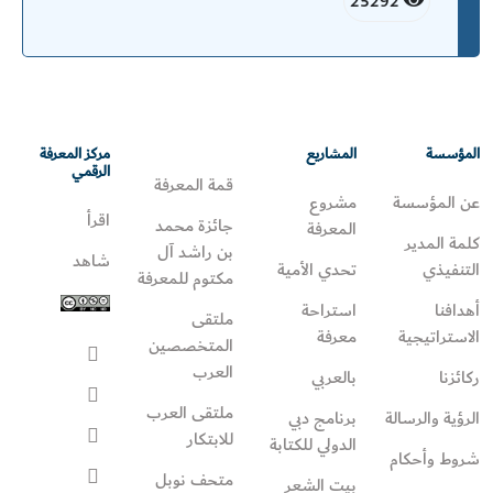
25292
المؤسسة
المشاريع
مركز المعرفة
الرقمي
قمة المعرفة
عن المؤسسة
مشروع
اقرأ
جائزة محمد
المعرفة
كلمة المدير
بن راشد آل
شاهد
التنفيذي
تحدي الأمية
مكتوم للمعرفة
أهدافنا
استراحة
ملتقى
الاستراتيجية
معرفة
المتخصصين
العرب
ركائزنا
بالعربي
ملتقى العرب
الرؤية والرسالة
برنامج دبي
للابتكار
الدولي للكتابة
شروط وأحكام
متحف نوبل
بيت الشعر