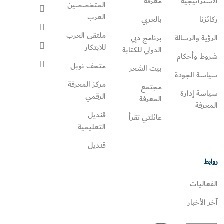
الاستراتيجية
معرفة
المتخصصين
العرب
ركائزنا
بالعربي
ملتقى العرب
الرؤية والرسالة
برنامج دبي
للابتكار
الدولي للكتابة
شروط وأحكام
متحف نوبل
بيت الشعر
سياسة الجودة
مركز المعرفة
مجتمع
سياسة إدارة
الرقمي
المعرفة
المعرفة
قنديل
عائلتي تقرأ‎
التعليمية
قنديل
روابط
الفعاليات
آخر الأخبار