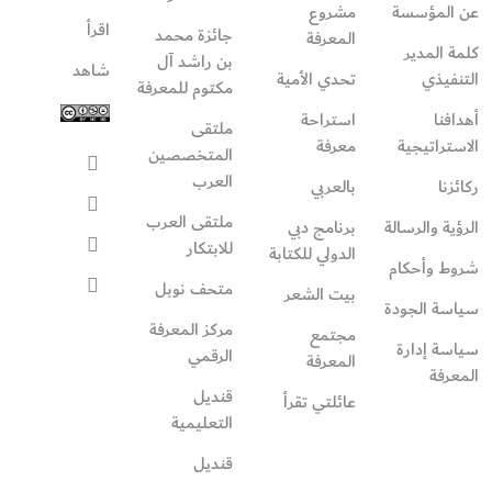
عن المؤسسة
مشروع
اقرأ
جائزة محمد
المعرفة
كلمة المدير
بن راشد آل
شاهد
التنفيذي
تحدي الأمية
مكتوم للمعرفة
أهدافنا
استراحة
ملتقى
الاستراتيجية
معرفة
المتخصصين
العرب
ركائزنا
بالعربي
ملتقى العرب
الرؤية والرسالة
برنامج دبي
للابتكار
الدولي للكتابة
شروط وأحكام
متحف نوبل
بيت الشعر
سياسة الجودة
مركز المعرفة
مجتمع
سياسة إدارة
الرقمي
المعرفة
المعرفة
قنديل
عائلتي تقرأ‎
التعليمية
قنديل