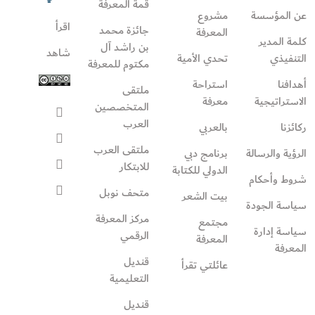
قمة المعرفة
عن المؤسسة
مشروع
اقرأ
جائزة محمد
المعرفة
كلمة المدير
بن راشد آل
شاهد
التنفيذي
تحدي الأمية
مكتوم للمعرفة
أهدافنا
استراحة
ملتقى
الاستراتيجية
معرفة
المتخصصين
العرب
ركائزنا
بالعربي
ملتقى العرب
الرؤية والرسالة
برنامج دبي
للابتكار
الدولي للكتابة
شروط وأحكام
متحف نوبل
بيت الشعر
سياسة الجودة
مركز المعرفة
مجتمع
سياسة إدارة
الرقمي
المعرفة
المعرفة
قنديل
عائلتي تقرأ‎
التعليمية
قنديل