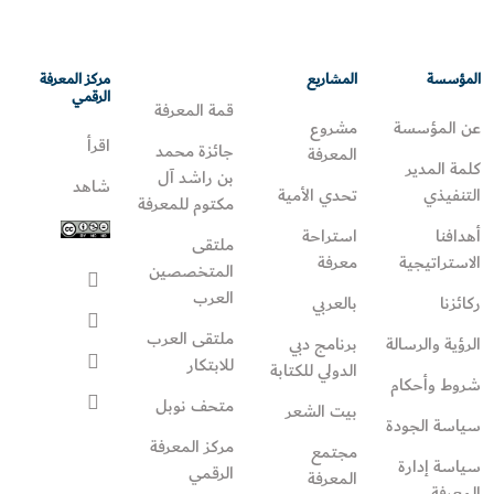
المؤسسة
المشاريع
مركز المعرفة
الرقمي
قمة المعرفة
عن المؤسسة
مشروع
اقرأ
جائزة محمد
المعرفة
كلمة المدير
بن راشد آل
شاهد
التنفيذي
تحدي الأمية
مكتوم للمعرفة
أهدافنا
استراحة
ملتقى
الاستراتيجية
معرفة
المتخصصين
العرب
ركائزنا
بالعربي
ملتقى العرب
الرؤية والرسالة
برنامج دبي
للابتكار
الدولي للكتابة
شروط وأحكام
متحف نوبل
بيت الشعر
سياسة الجودة
مركز المعرفة
مجتمع
سياسة إدارة
الرقمي
المعرفة
المعرفة