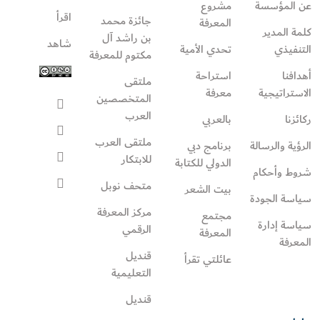
عن المؤسسة
مشروع
اقرأ
جائزة محمد
المعرفة
كلمة المدير
بن راشد آل
شاهد
التنفيذي
تحدي الأمية
مكتوم للمعرفة
أهدافنا
استراحة
ملتقى
الاستراتيجية
معرفة
المتخصصين
العرب
ركائزنا
بالعربي
ملتقى العرب
الرؤية والرسالة
برنامج دبي
للابتكار
الدولي للكتابة
شروط وأحكام
متحف نوبل
بيت الشعر
سياسة الجودة
مركز المعرفة
مجتمع
سياسة إدارة
الرقمي
المعرفة
المعرفة
قنديل
عائلتي تقرأ‎
التعليمية
قنديل