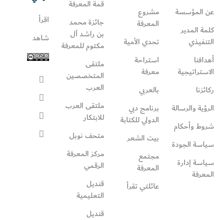
قمة المعرفة
عن المؤسسة
مشروع
اقرأ
جائزة محمد
المعرفة
كلمة المدير
بن راشد آل
شاهد
التنفيذي
تحدي الأمية
مكتوم للمعرفة
أهدافنا
استراحة
ملتقى
الاستراتيجية
معرفة
المتخصصين
العرب
ركائزنا
بالعربي
ملتقى العرب
الرؤية والرسالة
برنامج دبي
للابتكار
الدولي للكتابة
شروط وأحكام
متحف نوبل
بيت الشعر
سياسة الجودة
مركز المعرفة
مجتمع
سياسة إدارة
الرقمي
المعرفة
المعرفة
قنديل
عائلتي تقرأ‎
التعليمية
قنديل