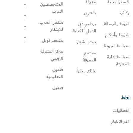
الاستراتيجية
معرفة
المتخصصين
العرب
ركائزنا
بالعربي
ملتقى العرب
الرؤية والرسالة
برنامج دبي
للابتكار
الدولي للكتابة
شروط وأحكام
متحف نوبل
بيت الشعر
سياسة الجودة
مركز المعرفة
مجتمع
سياسة إدارة
الرقمي
المعرفة
المعرفة
قنديل
عائلتي تقرأ‎
التعليمية
قنديل
روابط
الفعاليات
آخر الأخبار