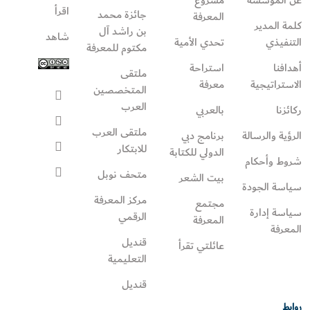
عن المؤسسة
مشروع
اقرأ
جائزة محمد
المعرفة
كلمة المدير
بن راشد آل
شاهد
التنفيذي
تحدي الأمية
مكتوم للمعرفة
أهدافنا
استراحة
ملتقى
الاستراتيجية
معرفة
المتخصصين
العرب
ركائزنا
بالعربي
ملتقى العرب
الرؤية والرسالة
برنامج دبي
للابتكار
الدولي للكتابة
شروط وأحكام
متحف نوبل
بيت الشعر
سياسة الجودة
مركز المعرفة
مجتمع
سياسة إدارة
الرقمي
المعرفة
المعرفة
قنديل
عائلتي تقرأ‎
التعليمية
قنديل
روابط