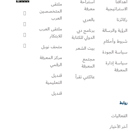
أهدافنا
استراحة
ملتقى
الاستراتيجية
معرفة
المتخصصين
العرب
ركائزنا
بالعربي
ملتقى العرب
الرؤية والرسالة
برنامج دبي
للابتكار
الدولي للكتابة
شروط وأحكام
متحف نوبل
بيت الشعر
سياسة الجودة
مركز المعرفة
مجتمع
سياسة إدارة
الرقمي
المعرفة
المعرفة
قنديل
عائلتي تقرأ‎
التعليمية
قنديل
روابط
الفعاليات
آخر الأخبار