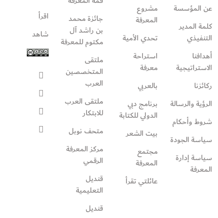
قمة المعرفة
عن المؤسسة
مشروع
اقرأ
جائزة محمد
المعرفة
كلمة المدير
بن راشد آل
شاهد
التنفيذي
تحدي الأمية
مكتوم للمعرفة
أهدافنا
استراحة
ملتقى
الاستراتيجية
معرفة
المتخصصين
العرب
ركائزنا
بالعربي
ملتقى العرب
الرؤية والرسالة
برنامج دبي
للابتكار
الدولي للكتابة
شروط وأحكام
متحف نوبل
بيت الشعر
سياسة الجودة
مركز المعرفة
مجتمع
سياسة إدارة
الرقمي
المعرفة
المعرفة
قنديل
عائلتي تقرأ‎
التعليمية
قنديل