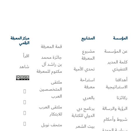
المؤسسة
المشاريع
مركز المعرفة
الرقمي
قمة المعرفة
عن المؤسسة
مشروع
اقرأ
جائزة محمد
المعرفة
كلمة المدير
بن راشد آل
شاهد
التنفيذي
تحدي الأمية
مكتوم للمعرفة
أهدافنا
استراحة
ملتقى
الاستراتيجية
معرفة
المتخصصين
العرب
ركائزنا
بالعربي
ملتقى العرب
الرؤية والرسالة
برنامج دبي
للابتكار
الدولي للكتابة
شروط وأحكام
متحف نوبل
بيت الشعر
سياسة الجودة