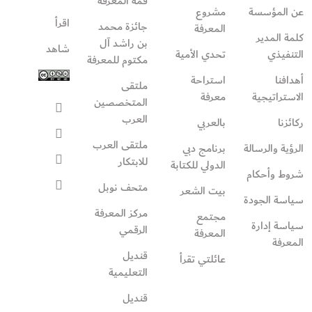
قمة المعرفة
عن المؤسسة
مشروع
اقرأ
جائزة محمد
المعرفة
كلمة المدير
بن راشد آل
شاهد
التنفيذي
تحدي الأمية
مكتوم للمعرفة
أهدافنا
استراحة
ملتقى
الاستراتيجية
معرفة
المتخصصين
العرب
ركائزنا
بالعربي
ملتقى العرب
الرؤية والرسالة
برنامج دبي
للابتكار
الدولي للكتابة
شروط وأحكام
متحف نوبل
بيت الشعر
سياسة الجودة
مركز المعرفة
مجتمع
سياسة إدارة
الرقمي
المعرفة
المعرفة
قنديل
عائلتي تقرأ‎
التعليمية
قنديل