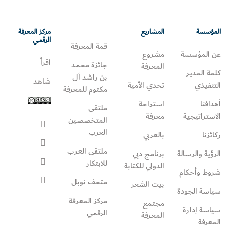
المؤسسة
المشاريع
مركز المعرفة
الرقمي
قمة المعرفة
عن المؤسسة
مشروع
اقرأ
جائزة محمد
المعرفة
كلمة المدير
بن راشد آل
شاهد
التنفيذي
تحدي الأمية
مكتوم للمعرفة
أهدافنا
استراحة
ملتقى
الاستراتيجية
معرفة
المتخصصين
العرب
ركائزنا
بالعربي
ملتقى العرب
الرؤية والرسالة
برنامج دبي
للابتكار
الدولي للكتابة
شروط وأحكام
متحف نوبل
بيت الشعر
سياسة الجودة
مركز المعرفة
مجتمع
سياسة إدارة
الرقمي
المعرفة
المعرفة