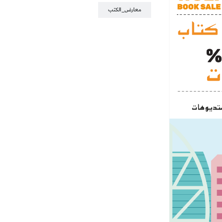
معارض_الكتب