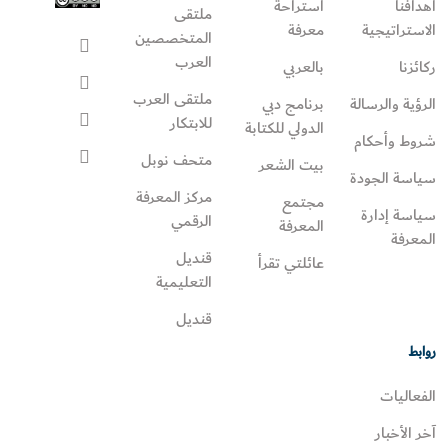
أهدافنا
استراحة
ملتقى
الاستراتيجية
معرفة
المتخصصين
العرب
ركائزنا
بالعربي
ملتقى العرب
الرؤية والرسالة
برنامج دبي
للابتكار
الدولي للكتابة
شروط وأحكام
متحف نوبل
بيت الشعر
سياسة الجودة
مركز المعرفة
مجتمع
سياسة إدارة
الرقمي
المعرفة
المعرفة
قنديل
عائلتي تقرأ‎
التعليمية
قنديل
روابط
الفعاليات
آخر الأخبار