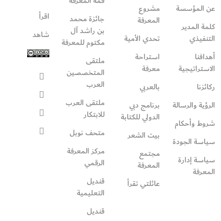
قمة المعرفة
عن المؤسسة
مشروع
اقرأ
جائزة محمد
المعرفة
كلمة المدير
بن راشد آل
شاهد
التنفيذي
تحدي الأمية
مكتوم للمعرفة
أهدافنا
استراحة
ملتقى
الاستراتيجية
معرفة
المتخصصين
العرب
ركائزنا
بالعربي
ملتقى العرب
الرؤية والرسالة
برنامج دبي
للابتكار
الدولي للكتابة
شروط وأحكام
متحف نوبل
بيت الشعر
سياسة الجودة
مركز المعرفة
مجتمع
سياسة إدارة
الرقمي
المعرفة
المعرفة
قنديل
عائلتي تقرأ‎
التعليمية
قنديل