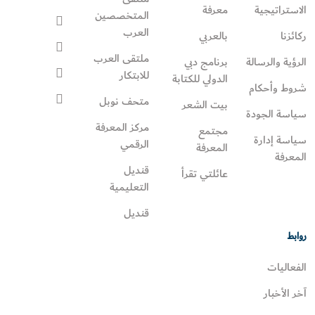
الاستراتيجية
معرفة
المتخصصين
العرب
ركائزنا
بالعربي
ملتقى العرب
الرؤية والرسالة
برنامج دبي
للابتكار
الدولي للكتابة
شروط وأحكام
متحف نوبل
بيت الشعر
سياسة الجودة
مركز المعرفة
مجتمع
سياسة إدارة
الرقمي
المعرفة
المعرفة
قنديل
عائلتي تقرأ‎
التعليمية
قنديل
روابط
الفعاليات
آخر الأخبار